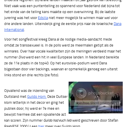
Niet vaak was een puntentelling zo spannend voor Nederland dat bijna tot
het einde van de telling kans maakte op een overwinning. Bij de laatste
jurering was het voor
Edsilia
niet meer mogelijk te winnen maar wel voor
drie andere landen. Uiteindelijk ging de eerste prijs naar de Israelische
Dana
International
.
Voor het songfestival kreeg Dana al de nodige media-aandacht mede
omdat ze transsexueel is. In de polls werd ze meermalen getipt als de
winnares. Over haar vocale kwaliteiten zijn de meningen verdeeld maar het
nummer
Diva
werd een hit in veel Europese landen. In Nederland bereikte
ze de 11e plaats in de top40. Op het eurovisie-podium werd Dana
bijgestaan door vier backings, waarvan er opmerkelijk genoeg een uiterst
links stond en drie rechts (zie foto).
Opvallend was de inzending van
Duitsland met
Guildo Horn.
Deze Duitser
klom letterlijk in het decor en ging het
publiek door, hij werd er 7e mee en
bewijst hiermee dat een opvallende act
kan scoren. Zijn nummer
Guildo had euch lieb
werd geschreven door Stefan
Raab(ESF 2000.) Lees
hier
meer over Guildo Horn.