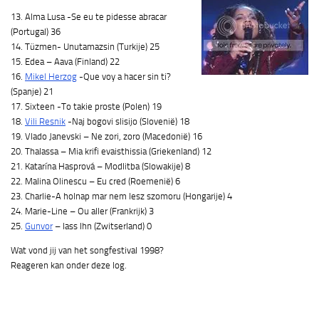
13. Alma Lusa -Se eu te pidesse abracar
(Portugal) 36
14. Tüzmen- Unutamazsin (Turkije) 25
15. Edea – Aava (Finland) 22
16.
Mikel Herzog
-Que voy a hacer sin ti?
(Spanje) 21
17. Sixteen -To takie proste (Polen) 19
18.
Vili Resnik
-Naj bogovi slisijo (Slovenië) 18
19. Vlado Janevski – Ne zori, zoro (Macedonië) 16
20. Thalassa – Mia krifi evaisthissia (Griekenland) 12
21. Katarína Hasprová – Modlitba (Slowakije) 8
22. Malina Olinescu – Eu cred (Roemenië) 6
23. Charlie-A holnap mar nem lesz szomoru (Hongarije) 4
24. Marie-Line – Ou aller (Frankrijk) 3
25.
Gunvor
– lass Ihn (Zwitserland) 0
Wat vond jij van het songfestival 1998?
Reageren kan onder deze log.