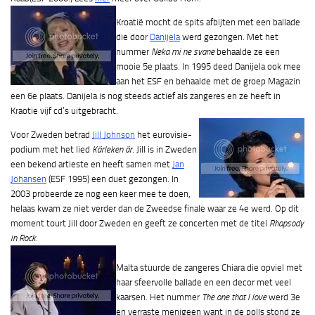
Kroatië mocht de spits afbijten met een ballade
die door
Danijela
werd gezongen. Met het
nummer
Neka mi ne svane
behaalde ze een
mooie 5e plaats. In 1995 deed Danijela ook mee
aan het ESF en behaalde met de groep Magazin
een 6e plaats. Danijela is nog steeds actief als zangeres en ze heeft in
Kraotie vijf cd’s uitgebracht.
Voor Zweden betrad
Jill Johnson
het eurovisie-
podium met het lied
Kärleken är
. Jill is in Zweden
een bekend artieste en heeft samen met
Jan
Johansen
(ESF 1995) een duet gezongen. In
2003 probeerde ze nog een keer mee te doen,
helaas kwam ze niet verder dan de Zweedse finale waar ze 4e werd. Op dit
moment tourt Jill door Zweden en geeft ze concerten met de titel
Rhapsody
in Rock.
Malta stuurde de zangeres Chiara die opviel met
haar sfeervolle ballade en een decor met veel
kaarsen. Het nummer
The one that I love
werd 3e
en verraste menigeen want in de polls stond ze