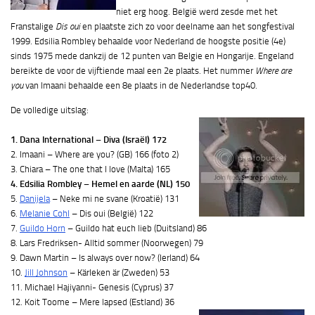
niet erg hoog. België werd zesde met het
Franstalige
Dis oui
en plaatste zich zo voor deelname aan het songfestival
1999. Edsilia Rombley behaalde voor Nederland de hoogste positie (4e)
sinds 1975 mede dankzij de 12 punten van Belgie en Hongarije. Engeland
bereikte de voor de vijftiende maal een 2e plaats. Het nummer
Where are
you
van Imaani behaalde een 8e plaats in de Nederlandse top40.
De volledige uitslag:
1. Dana International – Diva (Israël) 172
2. Imaani – Where are you? (GB) 166 (foto 2)
3. Chiara – The one that I love (Malta) 165
4. Edsilia Rombley – Hemel en aarde (NL) 150
5.
Danijela
– Neke mi ne svane (Kroatië) 131
6.
Melanie Cohl
– Dis oui (België) 122
7.
Guildo Horn
– Guildo hat euch lieb (Duitsland) 86
8. Lars Fredriksen- Alltid sommer (Noorwegen) 79
9. Dawn Martin – Is always over now? (Ierland) 64
10.
Jill Johnson
– Kärleken är (Zweden) 53
11. Michael Hajiyanni- Genesis (Cyprus) 37
12. Koit Toome – Mere lapsed (Estland) 36