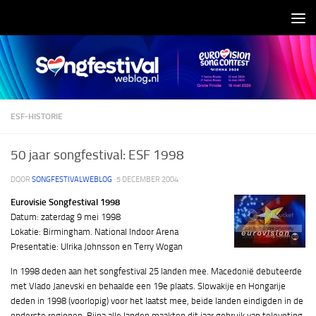
Doorgaan naar inhoud
ESF-HISTORIE
50 jaar songfestival: ESF 1998
DOOR
SONGFESTIVALWEBLOG
·
5 DECEMBER 2004
Eurovisie Songfestival 1998
Datum: zaterdag 9 mei 1998
Lokatie: Birmingham. National Indoor Arena
Presentatie: Ulrika Johnsson en Terry Wogan
In 1998 deden aan het songfestival 25 landen mee. Macedonië debuteerde
met Vlado Janevski en behaalde een 19e plaats. Slowakije en Hongarije
deden in 1998 (voorlopig) voor het laatst mee, beide landen eindigden in de
onderste regionen. Bijna alle landen maakten dit jaar gebruik van televoting.