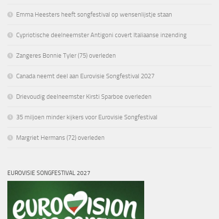
Emma Heesters heeft songfestival op wensenlijstje staan
Cypriotische deelneemster Antigoni covert Italiaanse inzending
Zangeres Bonnie Tyler (75) overleden
Canada neemt deel aan Eurovisie Songfestival 2027
Drievoudig deelneemster Kirsti Sparboe overleden
35 miljoen minder kijkers voor Eurovisie Songfestival
Margriet Hermans (72) overleden
EUROVISIE SONGFESTIVAL 2027