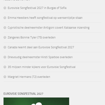
Eurovisie Songfestival 2027 in Burgas of Sofia
Emma Heesters heeft songfestival op wensenlijstje staan
Cypriotische deelneemster Antigoni covert Italiaanse inzending
Zangeres Bonnie Tyler (75) overleden
Canada neemt deel aan Eurovisie Songfestival 2027
Drievoudig deelneemster Kirsti Sparboe overleden
35 miljoen minder kijkers voor Eurovisie Songfestival
Margriet Hermans (72) overleden
EUROVISIE SONGFESTIVAL 2027