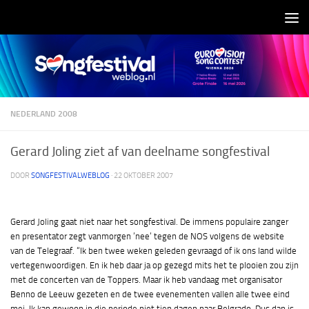
Doorgaan naar inhoud
NEDERLAND 2008
Gerard Joling ziet af van deelname songfestival
DOOR
SONGFESTIVALWEBLOG
·
22 OKTOBER 2007
Gerard Joling gaat niet naar het songfestival. De immens populaire zanger
en presentator zegt vanmorgen ’nee’ tegen de NOS volgens de website
van de Telegraaf. “Ik ben twee weken geleden gevraagd of ik ons land wilde
vertegenwoordigen. En ik heb daar ja op gezegd mits het te plooien zou zijn
met de concerten van de Toppers. Maar ik heb vandaag met organisator
Benno de Leeuw gezeten en de twee evenementen vallen alle twee eind
mei. Ik kan gewoon in die periode niet tien dagen naar Belgrado. Dus dan is