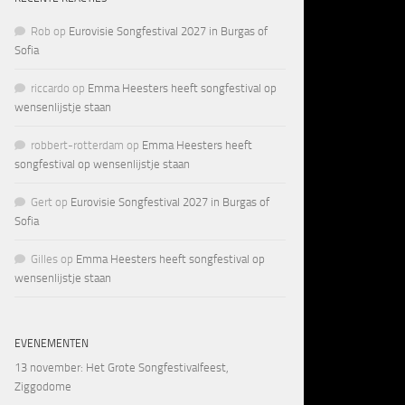
Rob
op
Eurovisie Songfestival 2027 in Burgas of
Sofia
riccardo
op
Emma Heesters heeft songfestival op
wensenlijstje staan
robbert-rotterdam
op
Emma Heesters heeft
songfestival op wensenlijstje staan
Gert
op
Eurovisie Songfestival 2027 in Burgas of
Sofia
Gilles
op
Emma Heesters heeft songfestival op
wensenlijstje staan
EVENEMENTEN
13 november
: Het Grote Songfestivalfeest,
Ziggodome