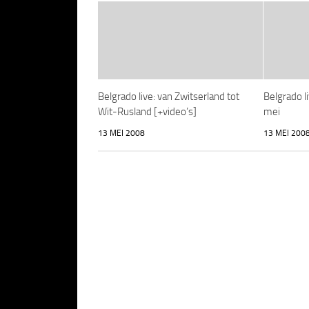
Belgrado live: van Zwitserland tot
Belgrado l
Wit-Rusland [+video’s]
mei
13 MEI 2008
13 MEI 200