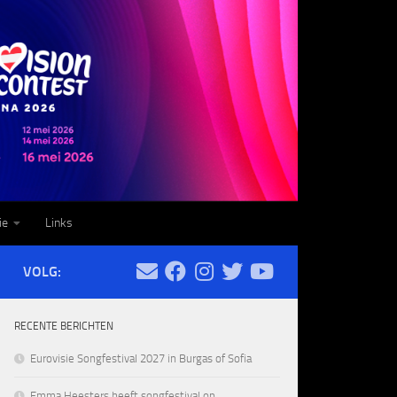
ie
Links
VOLG:
RECENTE BERICHTEN
Eurovisie Songfestival 2027 in Burgas of Sofia
Emma Heesters heeft songfestival op