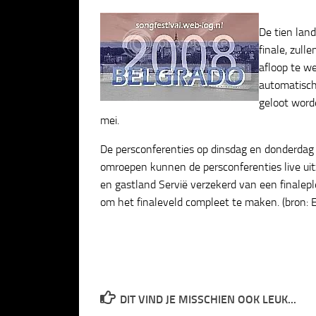
De tien land
finale, zull
afloop te w
automatisch 
geloot worde
mei.
De persconferenties op dinsdag en donderdag zu
omroepen kunnen de persconferenties live uitz
en gastland Servië verzekerd van een finalep
om het finaleveld compleet te maken. (bron:
DIT VIND JE MISSCHIEN OOK LEUK...