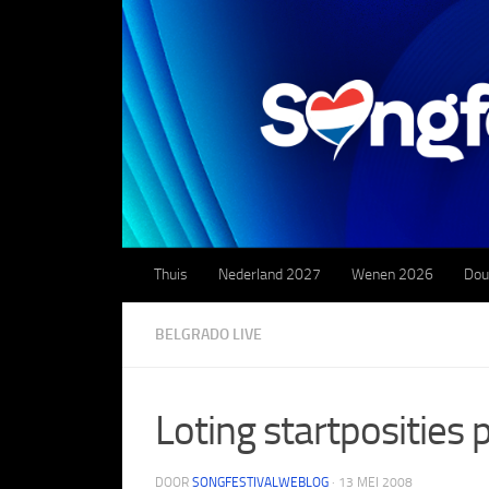
Doorgaan naar inhoud
Thuis
Nederland 2027
Wenen 2026
Dou
BELGRADO LIVE
Loting startposities
DOOR
SONGFESTIVALWEBLOG
·
13 MEI 2008