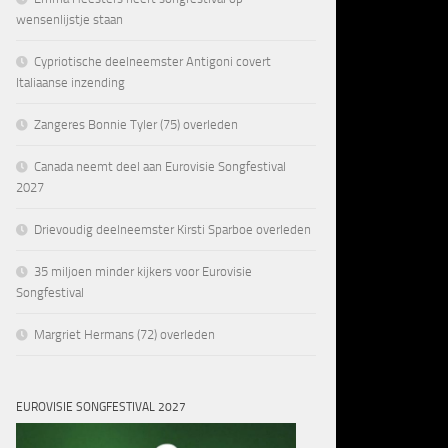
wensenlijstje staan
Cypriotische deelneemster Antigoni covert
Italiaanse inzending
Zangeres Bonnie Tyler (75) overleden
Canada neemt deel aan Eurovisie Songfestival
2027
Drievoudig deelneemster Kirsti Sparboe overleden
35 miljoen minder kijkers voor Eurovisie
Songfestival
Margriet Hermans (72) overleden
EUROVISIE SONGFESTIVAL 2027