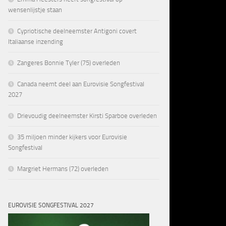
wensenlijstje staan
Cypriotische deelneemster Antigoni covert
Italiaanse inzending
Zangeres Bonnie Tyler (75) overleden
Canada neemt deel aan Eurovisie Songfestival
2027
Drievoudig deelneemster Kirsti Sparboe overleden
35 miljoen minder kijkers voor Eurovisie
Songfestival
Margriet Hermans (72) overleden
EUROVISIE SONGFESTIVAL 2027