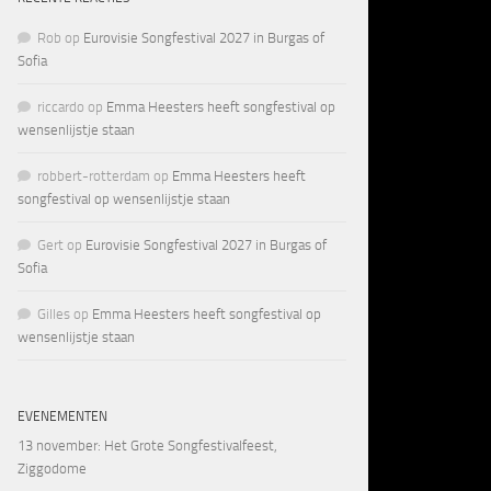
Rob
op
Eurovisie Songfestival 2027 in Burgas of
Sofia
riccardo
op
Emma Heesters heeft songfestival op
wensenlijstje staan
robbert-rotterdam
op
Emma Heesters heeft
songfestival op wensenlijstje staan
Gert
op
Eurovisie Songfestival 2027 in Burgas of
Sofia
Gilles
op
Emma Heesters heeft songfestival op
wensenlijstje staan
EVENEMENTEN
13 november
: Het Grote Songfestivalfeest,
Ziggodome