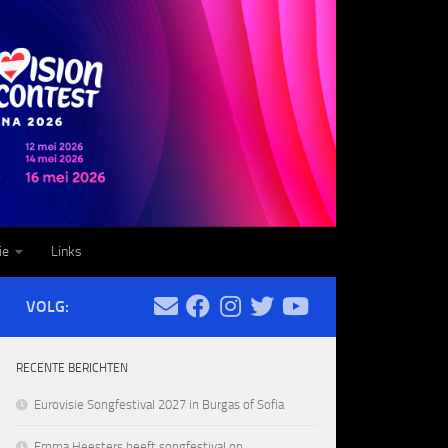
ie
Links
VOLG:
RECENTE BERICHTEN
Eurovisie Songfestival 2027 in Burgas of Sofia
Emma Heesters heeft songfestival op