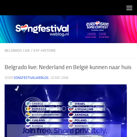
Doorgaan naar inhoud
BELGRADO LIVE
/
ESF-HISTORIE
Belgrado live: Nederland en België kunnen naar huis
DOOR
SONGFESTIVALWEBLOG
·
20 MEI 2008