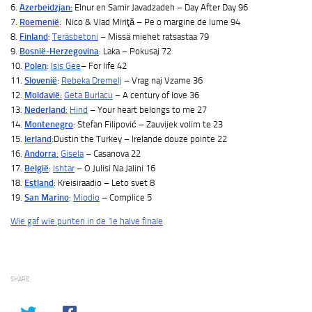
6.
Azerbeidzjan:
Elnur en Samir Javadzadeh – Day After Day 96
7.
Roemenië
: Nico & Vlad Miriţă – Pe o margine de lume 94
8.
Finland
:
Teräsbetoni
– Missä miehet ratsastaa 79
9.
Bosnië-Herzegovina
: Laka – Pokusaj 72
10.
Polen
:
Isis Gee
– For life 42
11.
Slovenië
:
Rebeka Dremelj
– Vrag naj Vzame 36
12.
Moldavië:
Geta Burlacu
– A century of love 36
13.
Nederland
:
Hind
– Your heart belongs to me 27
14.
Montenegro
: Stefan Filipović – Zauvijek volim te 23
15.
Ierland
:Dustin the Turkey – Irelande douze pointe 22
16.
Andorra
:
Gisela
– Casanova 22
17.
België
:
Ishtar
– O Julisi Na Jalini 16
18.
Estland
: Kreisiraadio – Leto svet 8
19.
San Marino
:
Miodio
– Complice 5
Wie gaf wie punten in de 1e halve finale
SHARE