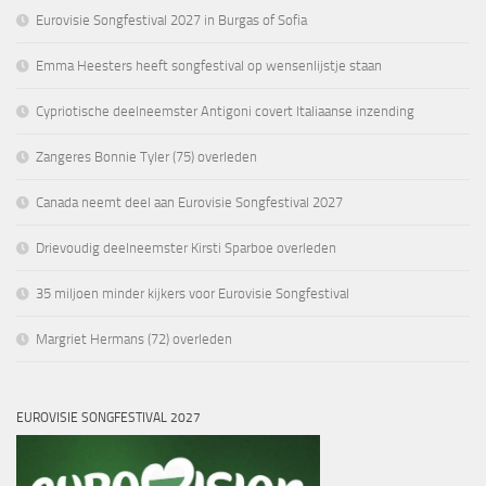
Eurovisie Songfestival 2027 in Burgas of Sofia
Emma Heesters heeft songfestival op wensenlijstje staan
Cypriotische deelneemster Antigoni covert Italiaanse inzending
Zangeres Bonnie Tyler (75) overleden
Canada neemt deel aan Eurovisie Songfestival 2027
Drievoudig deelneemster Kirsti Sparboe overleden
35 miljoen minder kijkers voor Eurovisie Songfestival
Margriet Hermans (72) overleden
EUROVISIE SONGFESTIVAL 2027