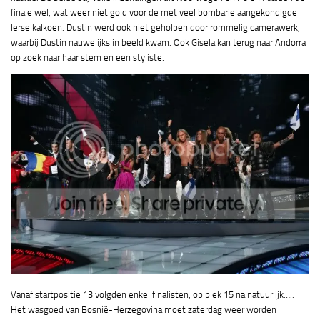
finale wel, wat weer niet gold voor de met veel bombarie aangekondigde
Ierse kalkoen. Dustin werd ook niet geholpen door rommelig camerawerk,
waarbij Dustin nauwelijks in beeld kwam. Ook Gisela kan terug naar Andorra
op zoek naar haar stem en een styliste.
Vanaf startpositie 13 volgden enkel finalisten, op plek 15 na natuurlijk…..
Het wasgoed van Bosnië-Herzegovina moet zaterdag weer worden