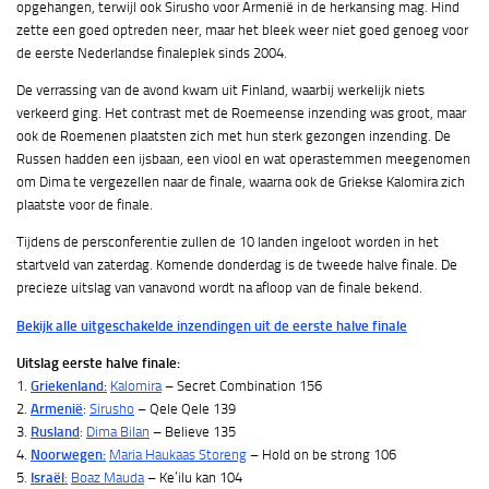
opgehangen, terwijl ook Sirusho voor Armenië in de herkansing mag. Hind
zette een goed optreden neer, maar het bleek weer niet goed genoeg voor
de eerste Nederlandse finaleplek sinds 2004.
De verrassing van de avond kwam uit Finland, waarbij werkelijk niets
verkeerd ging. Het contrast met de Roemeense inzending was groot, maar
ook de Roemenen plaatsten zich met hun sterk gezongen inzending. De
Russen hadden een ijsbaan, een viool en wat operastemmen meegenomen
om Dima te vergezellen naar de finale, waarna ook de Griekse Kalomira zich
plaatste voor de finale.
Tijdens de persconferentie zullen de 10 landen ingeloot worden in het
startveld van zaterdag. Komende donderdag is de tweede halve finale. De
precieze uitslag van vanavond wordt na afloop van de finale bekend.
Bekijk alle uitgeschakelde inzendingen uit de eerste halve finale
Uitslag eerste halve finale:
1.
Griekenland:
Kalomira
– Secret Combination 156
2.
Armenië
:
Sirusho
– Qele Qele 139
3.
Rusland
:
Dima Bilan
– Believe 135
4.
Noorwegen:
Maria Haukaas Storeng
– Hold on be strong 106
5.
Israël
:
Boaz Mauda
– Ke’ilu kan 104