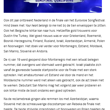
Ook dit jaar ontbreekt Nederland in de finale van het Eurovisie Songfestival.
Hind bleek met
Your heart belongs to me
niet bij de tien enveloppen te zitten.
Ook het Belgische Ishtar kan naar huis. Hetzelfde gold trouwens voor
Dustin the Turkey. Wel goed nieuws was er voor Griekenland, Roemenië,
Bosnië-Herzegovina, Finland, Rusland, Israël, Azerbeidzjan, Armenië, Polen
en Noorwegen. Het doek viel verder voor Montenegro, Estland, Moldavië,
San Marino, Slovenië en Andorra.
De rij van 19 werd geopend door Montenegro met een ietwat belegen
nummer, dat overigens wel stemvast werd gebracht. Israël plaatste zich
vanaf de gevreesde tweede startpositie voor de finale met een sterk
optreden. Het amateurtoneel uit Estland viel door de mand en het
Moldavische nummer werd niet alleen vals gebracht, ook de act bleek niet
te werken. Debutant San Marino mag het volgend jaar weer proberen en
ook Ishtar miste de boot ondanks een goed optreden.
Na de reclamebreak gingen alle remmen los met Azerbeidzjan, waarna
Slovenië met de schreeuwerige discostamper van Rebeka de finale niet
haalde. De beide stijlvolle inzendingen uit Noorwegen en Polen haalden de