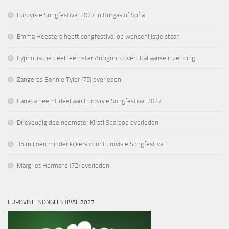
Eurovisie Songfestival 2027 in Burgas of Sofia
Emma Heesters heeft songfestival op wensenlijstje staan
Cypriotische deelneemster Antigoni covert Italiaanse inzending
Zangeres Bonnie Tyler (75) overleden
Canada neemt deel aan Eurovisie Songfestival 2027
Drievoudig deelneemster Kirsti Sparboe overleden
35 miljoen minder kijkers voor Eurovisie Songfestival
Margriet Hermans (72) overleden
EUROVISIE SONGFESTIVAL 2027