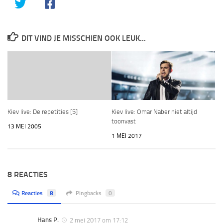
DIT VIND JE MISSCHIEN OOK LEUK...
Kiev live: De repetities [5]
Kiev live: Omar Naber niet altijd
toonvast
13 MEI 2005
1 MEI 2017
8 REACTIES
Reacties
8
Pingbacks
0
Hans P.
2 mei 2017 om 17:12