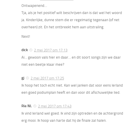
Ontwapenend…
Tja, als je het positief wilt beschrijven dan is dat wel het woord
ja. Kinderlijke, dunne stem die er regelmatig tegenaan (of net
overheen) zit. En het ontbreekt hem aan uitstraling.
Next!
dick
2 mei 2017 om 17:13
Ai… gewoon vals hier en daar… en dit soort songs zijn we daar
niet een beetje klaar mee?
gj
2 mei 2017 om 17:25
Ik hoop het toch echt niet. Kan wel janken dat voor eens Ierland
een goed podiumplan heeft en dan voor dit afschuwelijke lied.
Ria NL
2 mei 2017 om 17:43
Ik vind Ierland wel goed. Ik vind zijn optreden en de achtergrond
erg mooi. Ik hoop van harte dat hij de finale zal halen.