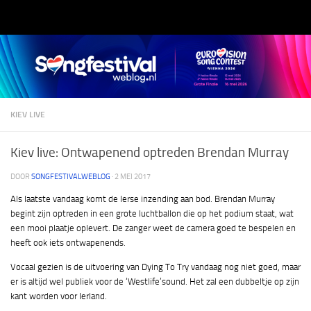
Doorgaan naar inhoud
KIEV LIVE
Kiev live: Ontwapenend optreden Brendan Murray
DOOR
SONGFESTIVALWEBLOG
·
2 MEI 2017
Als laatste vandaag komt de Ierse inzending aan bod. Brendan Murray
begint zijn optreden in een grote luchtballon die op het podium staat, wat
een mooi plaatje oplevert. De zanger weet de camera goed te bespelen en
heeft ook iets ontwapenends.
Vocaal gezien is de uitvoering van Dying To Try vandaag nog niet goed, maar
er is altijd wel publiek voor de ‘Westlife’sound. Het zal een dubbeltje op zijn
kant worden voor Ierland.