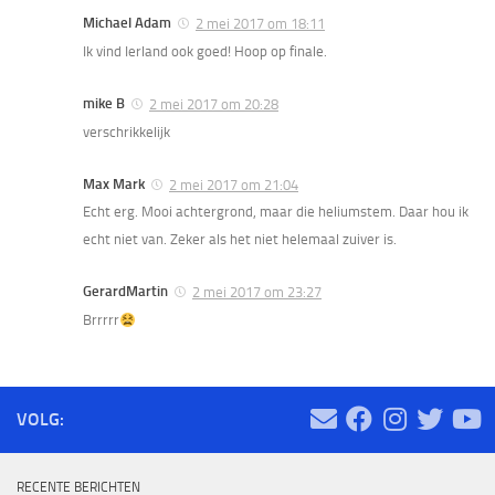
Michael Adam
2 mei 2017 om 18:11
Ik vind Ierland ook goed! Hoop op finale.
mike B
2 mei 2017 om 20:28
verschrikkelijk
Max Mark
2 mei 2017 om 21:04
Echt erg. Mooi achtergrond, maar die heliumstem. Daar hou ik
echt niet van. Zeker als het niet helemaal zuiver is.
GerardMartin
2 mei 2017 om 23:27
Brrrrr
VOLG:
RECENTE BERICHTEN