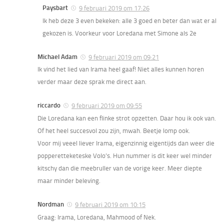
Paysbart
9 februari 2019 om 17:26
Ik heb deze 3 even bekeken: alle 3 goed en beter dan wat er al
gekozen is. Voorkeur voor Loredana met Simone als 2e
Michael Adam
9 februari 2019 om 09:21
Ik vind het lied van Irama heel gaaf! Niet alles kunnen horen
verder maar deze sprak me direct aan.
riccardo
9 februari 2019 om 09:55
Die Loredana kan een flinke strot opzetten. Daar hou ik ook van.
Of het heel succesvol zou zijn, mwah. Beetje lomp ook.
Voor mij veeel liever Irama, eigenzinnig eigentijds dan weer die
popperetteketeske Volo’s. Hun nummer is dit keer wel minder
kitschy dan die meebruller van de vorige keer. Meer diepte
maar minder beleving.
Nordman
9 februari 2019 om 10:15
Graag: Irama, Loredana, Mahmood of Nek.