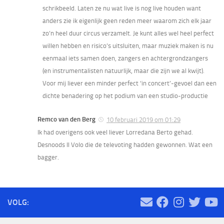
schrikbeeld. Laten ze nu wat live is nog live houden want
anders zie ik eigenlijk geen reden meer waarom zich elk jaar
zo’n heel duur circus verzamelt. Je kunt alles wel heel perfect
willen hebben en risico’s uitsluiten, maar muziek maken is nu
eenmaal iets samen doen, zangers en achtergrondzangers
(en instrumentalisten natuurlijk, maar die zijn we al kwijt).
Voor mij liever een minder perfect ‘in concert’-gevoel dan een
dichte benadering op het podium van een studio-productie
Remco van den Berg
10 februari 2019 om 01:29
Ik had overigens ook veel liever Lorredana Berto gehad.
Desnoods Il Volo die de televoting hadden gewonnen. Wat een
bagger.
VOLG: