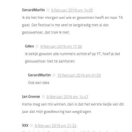
GerardMartin
9 februari 2019 om 14:05
Ik zie het hier morgen wel wie er gewonnen heeft en naar TA
gaat. Dat festival is me veel te langdradig met al dat
geouwehoer, dat trek ik niet.
Gilles
9 februari 2019 om 17:20
Ik bekijk gewoon alle nummers achteraf op YT, hoef je dat
geouwehoer niet te aanhoren.
GerardMartin
10 februari 2019 om 01:03
Ook een idee
Jan Greeve
9 februari 2019 om 14:47
Irama mag van mij winnen, dan is dat het eerste liedje van dit
jaar dat mijn goedkeuring kan wegdragen.
XXX
9 februari 2019 om 21:22