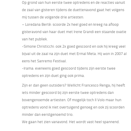
Op grond van hun eerste twee optredens en de reacties vanuit
de zaal van gisteren tijdens de duettenavond gaat het volgens
mij tussen de volgende drie artiesten:
– Loredana Bertè: scoorde 2x heel goed en kreeg na afloop
gisteravond van haar duet met Irene Grandi een staande ovatie
van het publiek.
-Simone Christicchi: ook 2x goed gescoord en ook hij kreeg veel
bijval uit de zaal na zijn duet met Ermal Meta. Hij won in 2007 al
eens het Sanremo Festival.
-Irama: eveneens goed gescoord tijdens zijn eerste twee
optredens en zijn duet ging ook prima.
Zijn er dan geen outsiders? Wellicht Francesco Renga; hij heeft
iets minder gescoord bij zijn eerste twee optredens dan
bovengenoemde artiesten. Of mogelijk toch Il Volo maar hun
optredens vond ik niet overtuigend genoeg en ook zij scoorden
minder dan eerstgenoemd trio.
We gaan het zien vanavond. Het wordt vast heel spannend.