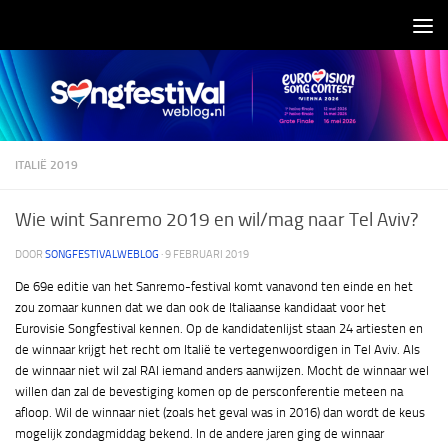
Doorgaan naar inhoud
ITALIË 2019
Wie wint Sanremo 2019 en wil/mag naar Tel Aviv?
DOOR
SONGFESTIVALWEBLOG
·
9 FEBRUARI 2019
De 69e editie van het Sanremo-festival komt vanavond ten einde en het
zou zomaar kunnen dat we dan ook de Italiaanse kandidaat voor het
Eurovisie Songfestival kennen. Op de kandidatenlijst staan 24 artiesten en
de winnaar krijgt het recht om Italië te vertegenwoordigen in Tel Aviv. Als
de winnaar niet wil zal RAI iemand anders aanwijzen. Mocht de winnaar wel
willen dan zal de bevestiging komen op de persconferentie meteen na
afloop. Wil de winnaar niet (zoals het geval was in 2016) dan wordt de keus
mogelijk zondagmiddag bekend. In de andere jaren ging de winnaar