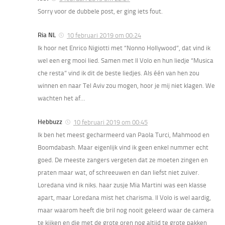
Sorry voor de dubbele post, er ging iets fout.
Ria NL
10 februari 2019 om 00:24
Ik hoor net Enrico Nigiotti met “Nonno Hollywood”, dat vind ik
wel een erg mooi lied. Samen met Il Volo en hun liedje “Musica
che resta” vind ik dit de beste liedjes. Als één van hen zou
winnen en naar Tel Aviv zou mogen, hoor je mij niet klagen. We
wachten het af…
Hebbuzz
10 februari 2019 om 00:45
Ik ben het meest gecharmeerd van Paola Turci, Mahmood en
Boomdabash. Maar eigenlijk vind ik geen enkel nummer echt
goed. De meeste zangers vergeten dat ze moeten zingen en
praten maar wat, of schreeuwen en dan liefst niet zuiver.
Loredana vind ik niks. haar zusje Mia Martini was een klasse
apart, maar Loredana mist het charisma. Il Volo is wel aardig,
maar waarom heeft die bril nog nooit geleerd waar de camera
te kijken en die met de grote oren nog altijd te grote pakken