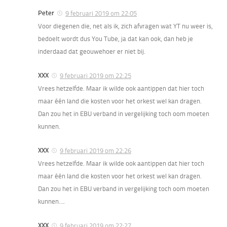
Peter
9 februari 2019 om 22:05
Voor diegenen die, net als ik, zich afvragen wat YT nu weer is,
bedoelt wordt dus You Tube, ja dat kan ook, dan heb je
inderdaad dat geouwehoer er niet bij.
XXX
9 februari 2019 om 22:25
Vrees hetzelfde. Maar ik wilde ook aantippen dat hier toch
maar één land die kosten voor het orkest wel kan dragen.
Dan zou het in EBU verband in vergelijking toch oom moeten
kunnen.
XXX
9 februari 2019 om 22:26
Vrees hetzelfde. Maar ik wilde ook aantippen dat hier toch
maar één land die kosten voor het orkest wel kan dragen.
Dan zou het in EBU verband in vergelijking toch oom moeten
kunnen….
XXX
9 februari 2019 om 22:27