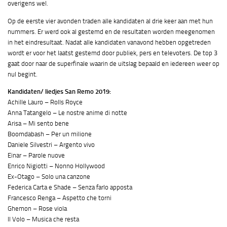
overigens wel.
Op de eerste vier avonden traden alle kandidaten al drie keer aan met hun
nummers. Er werd ook al gestemd en de resultaten worden meegenomen
in het eindresultaat. Nadat alle kandidaten vanavond hebben opgetreden
wordt er voor het laatst gestemd door publiek, pers en televoters. De top 3
gaat door naar de superfinale waarin de uitslag bepaald en iedereen weer op
nul begint.
Kandidaten/ liedjes San Remo 2019:
Achille Lauro – Rolls Royce
Anna Tatangelo – Le nostre anime di notte
Arisa – Mi sento bene
Boomdabash – Per un milione
Daniele Silvestri – Argento vivo
Einar – Parole nuove
Enrico Nigiotti – Nonno Hollywood
Ex-Otago – Solo una canzone
Federica Carta e Shade – Senza farlo apposta
Francesco Renga – Aspetto che torni
Ghemon – Rose viola
Il Volo – Musica che resta