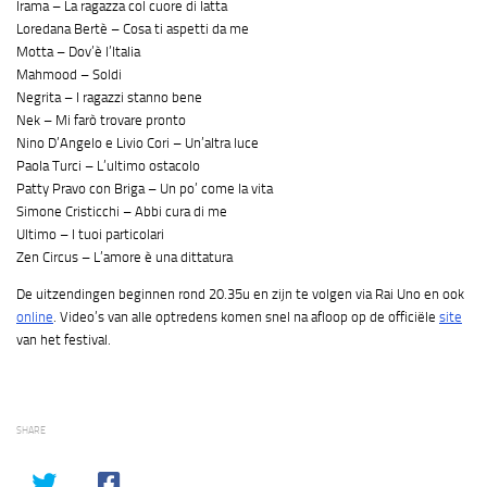
Irama – La ragazza col cuore di latta
Loredana Bertè – Cosa ti aspetti da me
Motta – Dov’è l’Italia
Mahmood – Soldi
Negrita – I ragazzi stanno bene
Nek – Mi farò trovare pronto
Nino D’Angelo e Livio Cori – Un’altra luce
Paola Turci – L’ultimo ostacolo
Patty Pravo con Briga – Un po’ come la vita
Simone Cristicchi – Abbi cura di me
Ultimo – I tuoi particolari
Zen Circus – L’amore è una dittatura
De uitzendingen beginnen rond 20.35u en zijn te volgen via Rai Uno en ook
online
. Video’s van alle optredens komen snel na afloop op de officiële
site
van het festival.
SHARE