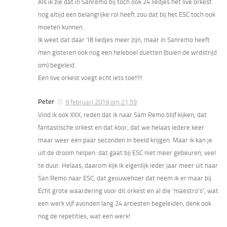
Als ik zie dat in Sanremo bij toch ook 24 liedjes het live orkest
nog altijd een belangrijke rol heeft zou dat bij het ESC toch ook
moeten kunnen.
Ik weet dat daar 18 liedjes meer zijn, maar in Sanremo heeft
men gisteren ook nog een heleboel duetten (buien de wrdstrijd
om) begeleid.
Een live orkest voegt echt iets toe!!!!!
Peter
9 februari 2019 om 21:59
Vind ik ook XXX, reden dat ik naar Sam Remo blijf kijken, dat
fantastische orkest en dat koor, dat we helaas iedere keer
maar weer een paar seconden in beeld krijgen. Maar ik kan je
uit de droom helpen: dat gaat bij ESC niet meer gebeuren, veel
te duur. Helaas, daarom kijk ik eigenlijk ieder jaar meer uit naar
San Remo naar ESC, dat geouwehoer dat neem ik er maar bij.
Echt grote waardering voor dit orkest en al die ‘maestro’s’, wat
een werk vijf avonden lang 24 artiesten begeleiden, denk ook
nog de repetities, wat een werk!