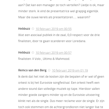
aan? Dat kan een manager ze toch vertellen? Liedje is ok, maar
minder sterk. ik vind de presentatrice wel grappig eigenlijk.
Maar die ouwe kerels als presentatoren….. waarom?
Hebbuzz
10 februari 2019 om 00:55
Wat een asociaal publiek in de zaal, 0,0 respect voor de drie
finalisten, door te gaan scanderen voor Loredana.
Hebbuzz
10 februari 2019 om 00:57
finalisten: Il Volo , Ultimo & Mahmood.
Remco van den Berg
10 februari 2019 om 01:19
Ik denk dat het niet de kosten zijn die bepalen of er wel of geen
orkest is bij het Eurovisie songfestival. Een orkest heeft een
andere sound dan volledige muziek op tape. Hierdoor vallen
minder goede zangers minder op en de Eurovisie uitvoering
klinkt net als de single. Dus meer reclame voor de single. Er zijn
toch ook stemmen om de achtergrondkoren niet langer live te