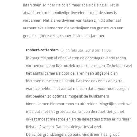
laten doen. Minder risico en meer zoals de single. Het is
afwachten tot het volledige live element uit de show is
verbannen. Net als verdwijnen van taken zijn dit allemaal
authentieke elementen die verdwijnen ten gunste van een
gemakkelijkere veilige show. Ik vind het jammer.
robbert-rotterdam
14 februari 2019 om 14:06
Ik vraag me ook af of de kosten de doorslaggevende reden
vormen om geen live muziek meer te brengen. Ze hebben wel
het aantal camera’s door de jaren heen uitgebreid en
focussen dus meer op beeld. Dat kost ook een klap extra,
want ze hebben het aantal mensen dat ervoor moet zorgen
dat beelden zo optimaal mogelijk de huiskamers
binnenkomen hiervoor moeten uitbreiden. Mogelijk speelt wel
mee dat met het grote aantal landen de repetitietijd met
orkest moest meegroeien en de delegaties zitten er nu maar
liefst al 2 weken. Dat kost delegaties al veel.
De achtergrondzangers op band vind ik een heel groot