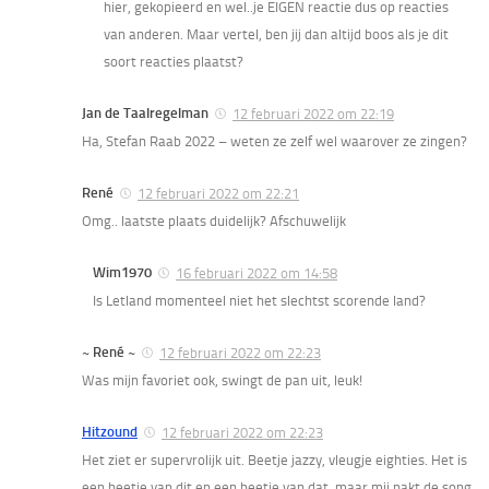
hier, gekopieerd en wel..je EIGEN reactie dus op reacties
van anderen. Maar vertel, ben jij dan altijd boos als je dit
soort reacties plaatst?
Jan de Taalregelman
12 februari 2022 om 22:19
Ha, Stefan Raab 2022 – weten ze zelf wel waarover ze zingen?
René
12 februari 2022 om 22:21
Omg.. laatste plaats duidelijk? Afschuwelijk
Wim1970
16 februari 2022 om 14:58
Is Letland momenteel niet het slechtst scorende land?
~ René ~
12 februari 2022 om 22:23
Was mijn favoriet ook, swingt de pan uit, leuk!
Hitzound
12 februari 2022 om 22:23
Het ziet er supervrolijk uit. Beetje jazzy, vleugje eighties. Het is
een beetje van dit en een beetje van dat, maar mij pakt de song