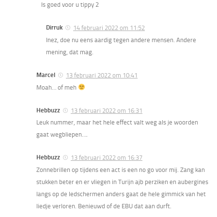
Is goed voor u tippy 2
Dirruk
14 februari 2022 om 11:52
Inez, doe nu eens aardig tegen andere mensen. Andere
mening, dat mag.
Marcel
13 februari 2022 om 10:41
Moah… of meh
Hebbuzz
13 februari 2022 om 16:31
Leuk nummer, maar het hele effect valt weg als je woorden
gaat wegbliepen….
Hebbuzz
13 februari 2022 om 16:37
Zonnebrillen op tijdens een act is een no go voor mij. Zang kan
stukken beter en er vliegen in Turijn ajb perziken en aubergines
langs op de ledschermen anders gaat de hele gimmick van het
liedje verloren. Benieuwd of de EBU dat aan durft.