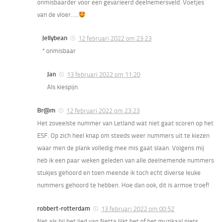
onmisbaarder voor een gevarieerd deelnemersveld. Voetjes
van de vloer…..
Jellybean
12 februari 2022 om 23:23
* onmisbaar
Jan
13 februari 2022 om 11:20
Als kiespijn.
Br@m
12 februari 2022 om 23:23
Het zoveelste nummer van Letland wat niet gaat scoren op het
ESF. Op zich heel knap om steeds weer nummers uit te kiezen
waar men de plank volledig mee mis gaat slaan. Volgens mij
heb ik een paar weken geleden van alle deelnemende nummers
stukjes gehoord en toen meende ik toch echt diverse leuke
nummers gehoord te hebben. Hoe dan ook, dit is armoe troef!
robbert-rotterdam
13 februari 2022 om 00:52
Net als bij het lied van Netta lijkt het of het muzikaal niets