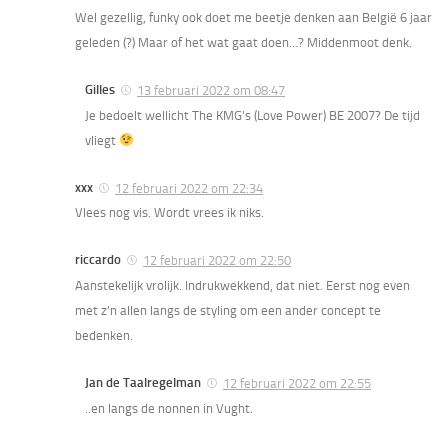
Wel gezellig, funky ook doet me beetje denken aan België 6 jaar
geleden (?) Maar of het wat gaat doen…? Middenmoot denk.
Gilles
13 februari 2022 om 08:47
Je bedoelt wellicht The KMG’s (Love Power) BE 2007? De tijd
vliegt
xxx
12 februari 2022 om 22:34
Vlees nog vis. Wordt vrees ik niks.
riccardo
12 februari 2022 om 22:50
Aanstekelijk vrolijk. Indrukwekkend, dat niet. Eerst nog even
met z’n allen langs de styling om een ander concept te
bedenken.
Jan de Taalregelman
12 februari 2022 om 22:55
..en langs de nonnen in Vught.