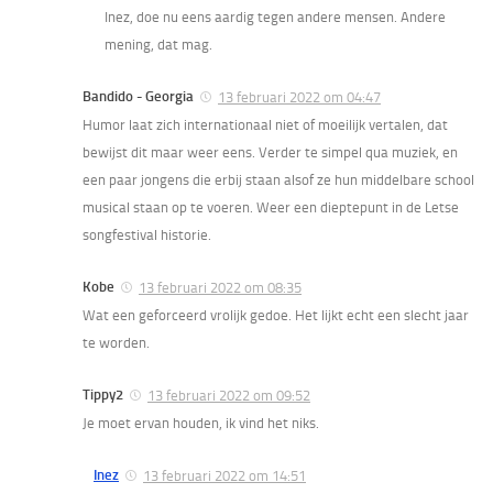
Inez, doe nu eens aardig tegen andere mensen. Andere
mening, dat mag.
Bandido - Georgia
13 februari 2022 om 04:47
Humor laat zich internationaal niet of moeilijk vertalen, dat
bewijst dit maar weer eens. Verder te simpel qua muziek, en
een paar jongens die erbij staan alsof ze hun middelbare school
musical staan op te voeren. Weer een dieptepunt in de Letse
songfestival historie.
Kobe
13 februari 2022 om 08:35
Wat een geforceerd vrolijk gedoe. Het lijkt echt een slecht jaar
te worden.
Tippy2
13 februari 2022 om 09:52
Je moet ervan houden, ik vind het niks.
Inez
13 februari 2022 om 14:51