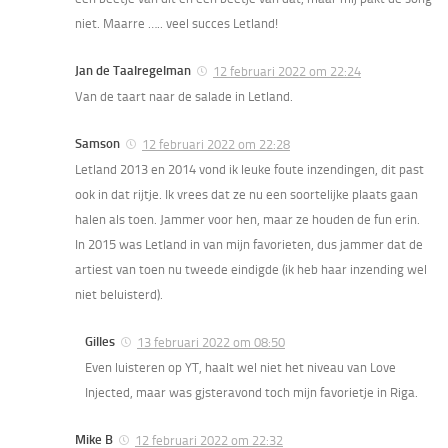
niet. Maarre ….. veel succes Letland!
Jan de Taalregelman
12 februari 2022 om 22:24
Van de taart naar de salade in Letland.
Samson
12 februari 2022 om 22:28
Letland 2013 en 2014 vond ik leuke foute inzendingen, dit past
ook in dat rijtje. Ik vrees dat ze nu een soortelijke plaats gaan
halen als toen. Jammer voor hen, maar ze houden de fun erin.
In 2015 was Letland in van mijn favorieten, dus jammer dat de
artiest van toen nu tweede eindigde (ik heb haar inzending wel
niet beluisterd).
Gilles
13 februari 2022 om 08:50
Even luisteren op YT, haalt wel niet het niveau van Love
Injected, maar was gjsteravond toch mijn favorietje in Riga.
Mike B
12 februari 2022 om 22:32