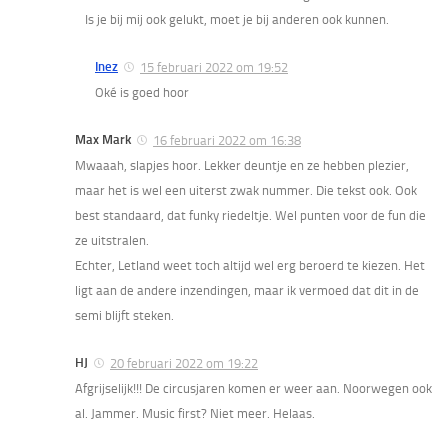
Is je bij mij ook gelukt, moet je bij anderen ook kunnen.
Inez
15 februari 2022 om 19:52
Oké is goed hoor
Max Mark
16 februari 2022 om 16:38
Mwaaah, slapjes hoor. Lekker deuntje en ze hebben plezier,
maar het is wel een uiterst zwak nummer. Die tekst ook. Ook
best standaard, dat funky riedeltje. Wel punten voor de fun die
ze uitstralen.
Echter, Letland weet toch altijd wel erg beroerd te kiezen. Het
ligt aan de andere inzendingen, maar ik vermoed dat dit in de
semi blijft steken.
HJ
20 februari 2022 om 19:22
Afgrijselijk!!! De circusjaren komen er weer aan. Noorwegen ook
al. Jammer. Music first? Niet meer. Helaas.