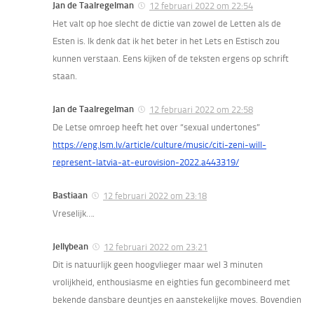
Jan de Taalregelman
12 februari 2022 om 22:54
Het valt op hoe slecht de dictie van zowel de Letten als de
Esten is. Ik denk dat ik het beter in het Lets en Estisch zou
kunnen verstaan. Eens kijken of de teksten ergens op schrift
staan.
Jan de Taalregelman
12 februari 2022 om 22:58
De Letse omroep heeft het over “sexual undertones”
https://eng.lsm.lv/article/culture/music/citi-zeni-will-
represent-latvia-at-eurovision-2022.a443319/
Bastiaan
12 februari 2022 om 23:18
Vreselijk….
Jellybean
12 februari 2022 om 23:21
Dit is natuurlijk geen hoogvlieger maar wel 3 minuten
vrolijkheid, enthousiasme en eighties fun gecombineerd met
bekende dansbare deuntjes en aanstekelijke moves. Bovendien