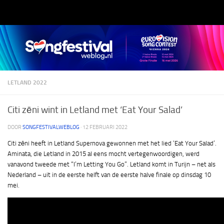
Doorgaan naar inhoud
LETLAND 2022
Citi zēni wint in Letland met ‘Eat Your Salad’
DOOR
SONGFESTIVALWEBLOG
·
12 FEBRUARI 2022
Citi zēni heeft in Letland Supernova gewonnen met het lied ‘Eat Your Salad’.
Aminata, die Letland in 2015 al eens mocht vertegenwoordigen, werd
vanavond tweede met “I’m Letting You Go”. Letland komt in Turijn – net als
Nederland – uit in de eerste helft van de eerste halve finale op dinsdag 10
mei.