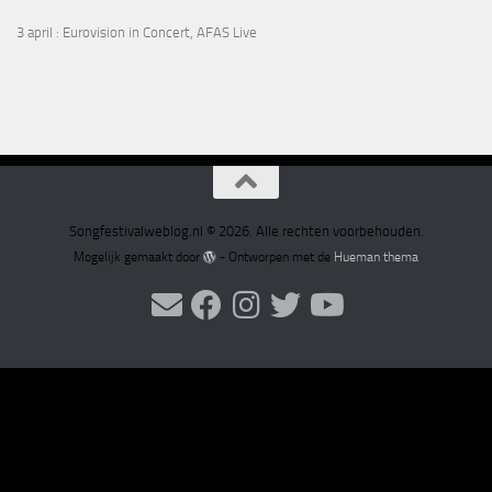
3 april
: Eurovision in Concert, AFAS Live
Songfestivalweblog.nl © 2026. Alle rechten voorbehouden.
Mogelijk gemaakt door
- Ontworpen met de
Hueman thema