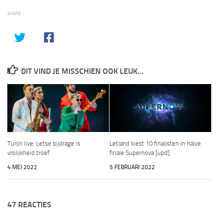
SHARE
DIT VIND JE MISSCHIEN OOK LEUK...
Turijn live: Letse bijdrage is
Letland kiest 10 finalisten in halve
vrolijkheid troef
finale Supernova [upd]
4 MEI 2022
5 FEBRUARI 2022
47 REACTIES