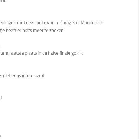
ijven
indigen met deze pulp. Van mij mag San Marino zich
je heeft er niets meer te zoeken.
5
m, laatste plaats in de halve finale gok ik.
 niet eens interessant.
!
06