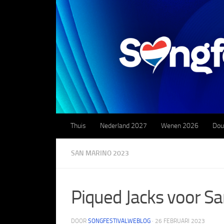
Doorgaan naar inhoud
Thuis
Nederland 2027
Wenen 2026
Dou
SAN MARINO 2023
Piqued Jacks voor Sa
DOOR
SONGFESTIVALWEBLOG
·
26 FEBRUARI 2023