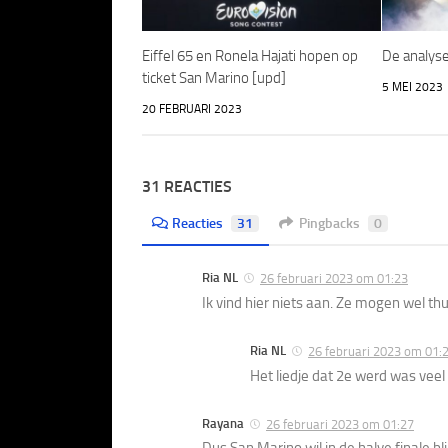
Eiffel 65 en Ronela Hajati hopen op
De analyse
ticket San Marino [upd]
5 MEI 2023
20 FEBRUARI 2023
31 REACTIES
Reacties
31
Pingbacks
0
Ria NL
26 februari 2023 om 01:23
Ik vind hier niets aan. Ze mogen wel thu
Ria NL
26 februari 2023 om 01:
Het liedje dat 2e werd was veel
Rayana
26 februari 2023 om 01:27