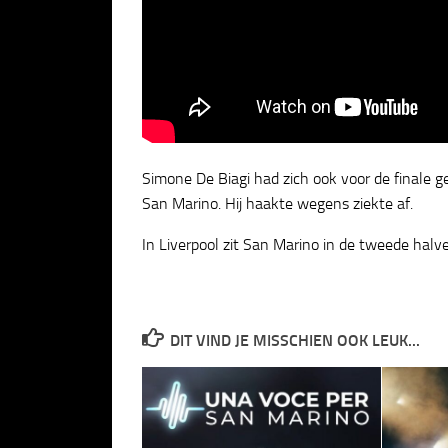
Simone De Biagi had zich ook voor de finale g
San Marino. Hij haakte wegens ziekte af.
In Liverpool zit San Marino in de tweede halv
DIT VIND JE MISSCHIEN OOK LEUK...