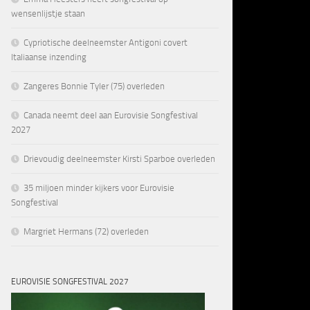
wensenlijstje staan
Cypriotische deelneemster Antigoni covert
Italiaanse inzending
Zangeres Bonnie Tyler (75) overleden
Canada neemt deel aan Eurovisie Songfestival
2027
Drievoudig deelneemster Kirsti Sparboe overleden
35 miljoen minder kijkers voor Eurovisie
Songfestival
Margriet Hermans (72) overleden
EUROVISIE SONGFESTIVAL 2027