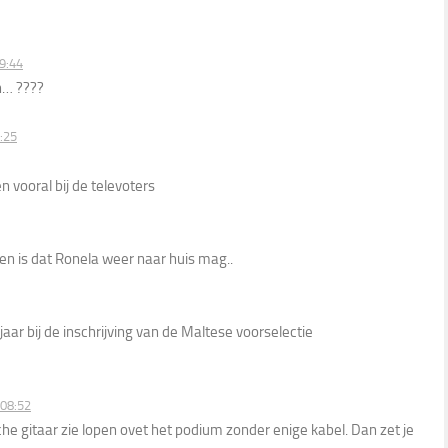
9:44
n… ????
:25
 vooral bij de televoters
ken is dat Ronela weer naar huis mag..
aar bij de inschrijving van de Maltese voorselectie
 08:52
sche gitaar zie lopen ovet het podium zonder enige kabel. Dan zet je