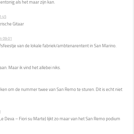
 eentonig als het maar zijn kan.
1:45
rische Gitaar
m 09:01
jfsfeestje van de lokale fabriek/ambtenarentent in San Marino.
an. Maar ik vind het allebei niks.
eken om de nummer twee van San Remo te sturen. Dit is echt niet
3
 Deva – Fiori su Marte) lijkt zo maar van het San Remo podium