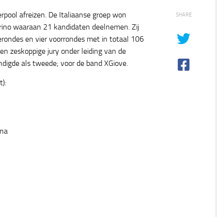
rpool afreizen. De Italiaanse groep won
SHARE
rino waaraan 21 kandidaten deelnemen. Zij
ondes en vier voorrondes met in totaal 106
n zeskoppige jury onder leiding van de
indigde als tweede; voor de band XGiove.
):
ona