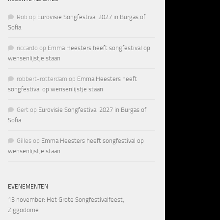
Rob
op
Eurovisie Songfestival 2027 in Burgas of
Sofia
riccardo
op
Emma Heesters heeft songfestival op
wensenlijstje staan
robbert-rotterdam
op
Emma Heesters heeft
songfestival op wensenlijstje staan
Gert
op
Eurovisie Songfestival 2027 in Burgas of
Sofia
Gilles
op
Emma Heesters heeft songfestival op
wensenlijstje staan
EVENEMENTEN
13 november
: Het Grote Songfestivalfeest,
Ziggodome