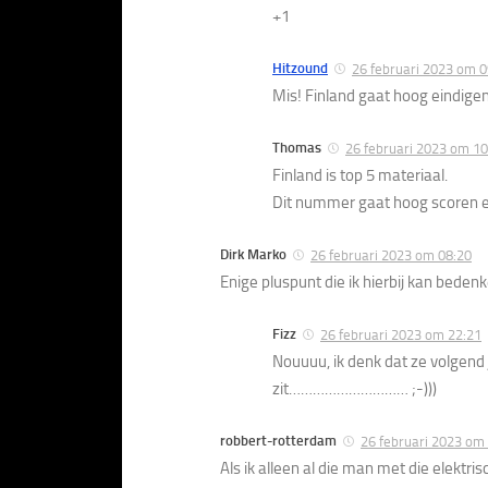
+1
Hitzound
26 februari 2023 om 0
Mis! Finland gaat hoog eindige
Thomas
26 februari 2023 om 10
Finland is top 5 materiaal.
Dit nummer gaat hoog scoren en
Dirk Marko
26 februari 2023 om 08:20
Enige pluspunt die ik hierbij kan beden
Fizz
26 februari 2023 om 22:21
Nouuuu, ik denk dat ze volgend j
zit………………………… ;-)))
robbert-rotterdam
26 februari 2023 om
Als ik alleen al die man met die elektri