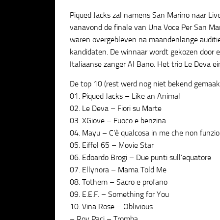
Piqued Jacks zal namens San Marino naar Live
vanavond de finale van Una Voce Per San Ma
waren overgebleven na maandenlange auditier
kandidaten. De winnaar wordt gekozen door ee
Italiaanse zanger Al Bano. Het trio Le Deva e
De top 10 (rest werd nog niet bekend gemaakt
01. Piqued Jacks – Like an Animal
02. Le Deva – Fiori su Marte
03. XGiove – Fuoco e benzina
04. Mayu – C’è qualcosa in me che non funzi
05. Eiffel 65 – Movie Star
06. Edoardo Brogi – Due punti sull’equatore
07. Ellynora – Mama Told Me
08. Tothem – Sacro e profano
09. E.E.F. – Something for You
10. Vina Rose – Oblivious
– Roy Paci – Tromba