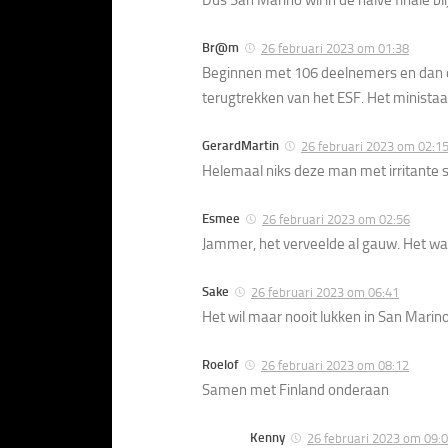
Dus San Marino wil in de halve finale bl
Br@m
26 februari 2023 om 01:38
Beginnen met 106 deelnemers en dan e
terugtrekken van het ESF. Het ministaat
GerardMartin
26 februari 2023 om 02:1
Helemaal niks deze man met irritante ste
Esmee
26 februari 2023 om 02:56
Jammer, het verveelde al gauw. Het was
Sake
26 februari 2023 om 06:41
Het wil maar nooit lukken in San Marino
Roelof
26 februari 2023 om 08:12
Samen met Finland onderaan
Kenny
26 februari 2023 om 09: