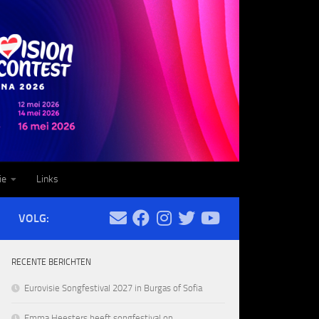
ie
Links
VOLG:
RECENTE BERICHTEN
Eurovisie Songfestival 2027 in Burgas of Sofia
Emma Heesters heeft songfestival op