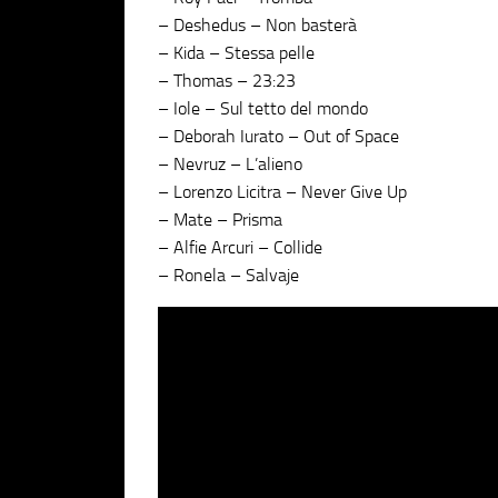
– Deshedus – Non basterà
– Kida – Stessa pelle
– Thomas – 23:23
– Iole – Sul tetto del mondo
– Deborah Iurato – Out of Space
– Nevruz – L’alieno
– Lorenzo Licitra – Never Give Up
– Mate – Prisma
– Alfie Arcuri – Collide
– Ronela – Salvaje