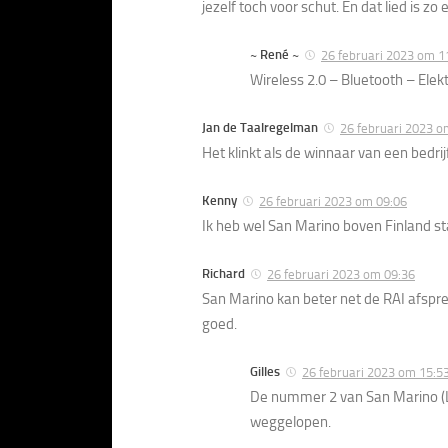
jezelf toch voor schut. En dat lied is zo
~ René ~
26 februari 2023 om 1
Wireless 2.0 – Bluetooth – Elekt
Jan de Taalregelman
26 februari 2023 o
Het klinkt als de winnaar van een bedri
Kenny
26 februari 2023 om 09:06
Ik heb wel San Marino boven Finland sta
Richard
26 februari 2023 om 09:36
San Marino kan beter net de RAI afspr
goed.
Gilles
26 februari 2023 om 15:5
De nummer 2 van San Marino (Le
weggelopen.