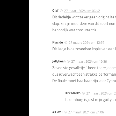
Olaf
27 maart 2024 om 06:42
Dit riedeltje wint zeker geen originalitei
slap. Er zijn meerdere van dit soort num
behoorlijk wat concurrentie.
Placide
27 maart 2024 om 12:57
Dit liedje is de zoveelste kopie van een 
Jellybean
27 maart 2024 om 19:39
Zoveelste gevalletje ” been there, done
dus ik verwacht een strakke performance
De finale moet haalbaar zijn voor Cypru
Dirk Marko
27 maart 2024 om 2
Luxemburg is juist mijn guilty p
All Wei
27 maart 2024 om 21:06