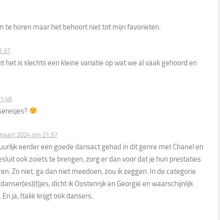
m te horen maar het behoort niet tot mijn favorieten.
1:37
nt het is slechts een kleine variatie op wat we al vaak gehoord en
1:48
seresjes?
maart 2024 om 21:57
urlijk eerder een goede dansact gehad in dit genre met Chanel en
besluit ook zoiets te brengen, zorg er dan voor dat je hun prestaties
en. Zo niet, ga dan niet meedoen, zou ik zeggen. In de categorie
danser(es)(t)jes, dicht ik Oostenrijk en Georgië en waarschijnlijk
En ja, Italië krijgt ook dansers..