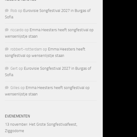
Rob
op
Eurovisie Songfestival 2027 in Burgas of
Sofia
riccardo
op
Emma Heesters heeft songfestival op
wensenlijstje staan
robbert-rotterdam
op
Emma Heesters heeft
songfestival op wensenlijstje staan
Gert
op
Eurovisie Songfestival 2027 in Burgas of
Sofia
Gilles
op
Emma Heesters heeft songfestival op
wensenlijstje staan
EVENEMENTEN
13 november
: Het Grote Songfestivalfeest,
Ziggodome