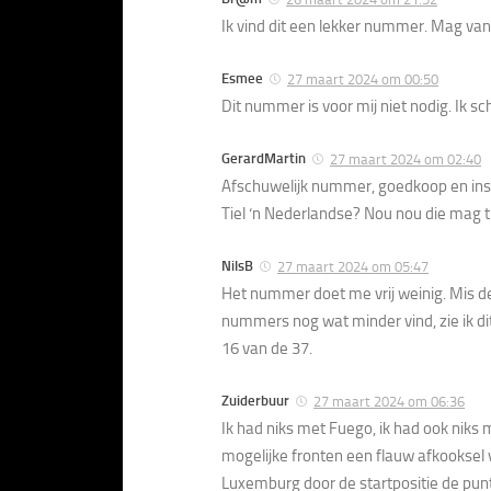
Ik vind dit een lekker nummer. Mag van m
Esmee
27 maart 2024 om 00:50
Dit nummer is voor mij niet nodig. Ik sch
GerardMartin
27 maart 2024 om 02:40
Afschuwelijk nummer, goedkoop en inspirat
Tiel ‘n Nederlandse? Nou nou die mag trot
NilsB
27 maart 2024 om 05:47
Het nummer doet me vrij weinig. Mis de
nummers nog wat minder vind, zie ik dit
16 van de 37.
Zuiderbuur
27 maart 2024 om 06:36
Ik had niks met Fuego, ik had ook niks
mogelijke fronten een flauw afkooksel 
Luxemburg door de startpositie de punt