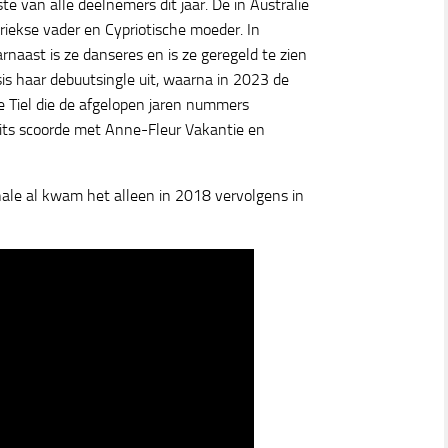
ste van alle deelnemers dit jaar. De in Australië
iekse vader en Cypriotische moeder. In
aarnaast is ze danseres en is ze geregeld te zien
is haar debuutsingle uit, waarna in 2023 de
e Tiel die de afgelopen jaren nummers
hits scoorde met Anne-Fleur Vakantie en
nale al kwam het alleen in 2018 vervolgens in