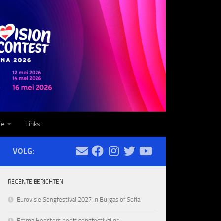
ie
Links
VOLG:
RECENTE BERICHTEN
Eurovisie Songfestival 2027 in Burgas of Sofia
Emma Heesters heeft songfestival op