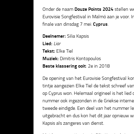
Onder de naam
Douze Points 2024
stellen w
Eurovisie Songfestival in Malmö aan je voor. In
finale van dinsdag 7 mei:
Cyprus
.
Deelnemer:
Silia Kapsis
Lied:
Liar
Tekst:
Elke Tiel
Muziek:
Dimitris Kontopoulos
Beste klassering ooit
: 2e in 2018
De opening van het Eurovisie Songfestival ko
tintje aangezien Elke Tiel de tekst schreef va
op Cyprus won. Helemaal origineel is het lied 
nummer ook ingezonden in de Griekse interne 
tweede eindigde. Een deel van het nummer lekt
uitgebracht en dus kon het dit jaar opnieuw 
Kapsis als zangeres van dienst.