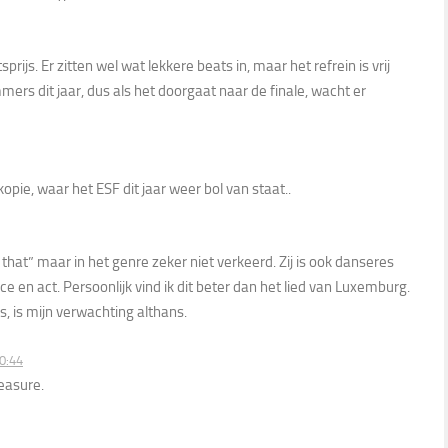
tsprijs. Er zitten wel wat lekkere beats in, maar het refrein is vrij
mers dit jaar, dus als het doorgaat naar de finale, wacht er
kopie, waar het ESF dit jaar weer bol van staat..
 that” maar in het genre zeker niet verkeerd. Zij is ook danseres
 en act. Persoonlijk vind ik dit beter dan het lied van Luxemburg.
s, is mijn verwachting althans.
0:44
leasure.