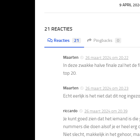
9 APRIL 202
21 REACTIES
Reacties
21
Pingbacks
0
Maarten
26 maart 2024 om 20:22
In deze zwakke halve finale zal het de 
top 20.
Maarten
26 maart 2024 om 20:23
Echt eerlijk is het niet dat dit nog ing
riccardo
26 maart 2024 om 20:39
Je kunt goed zien dat het iemand is d
nummers die doen alsof je er heel erg
Niet slecht, makkelijk in het gehoor, m