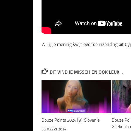
Wil jij je mening kwijt over de inzending uit C
DIT VIND JE MISSCHIEN OOK LEUK...
Douze Points 2024 [9]: Slovenië
Douze Poin
Griekenla
30 MAART 2024