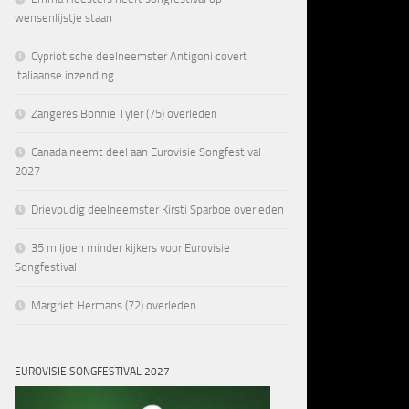
wensenlijstje staan
Cypriotische deelneemster Antigoni covert
Italiaanse inzending
Zangeres Bonnie Tyler (75) overleden
Canada neemt deel aan Eurovisie Songfestival
2027
Drievoudig deelneemster Kirsti Sparboe overleden
35 miljoen minder kijkers voor Eurovisie
Songfestival
Margriet Hermans (72) overleden
EUROVISIE SONGFESTIVAL 2027