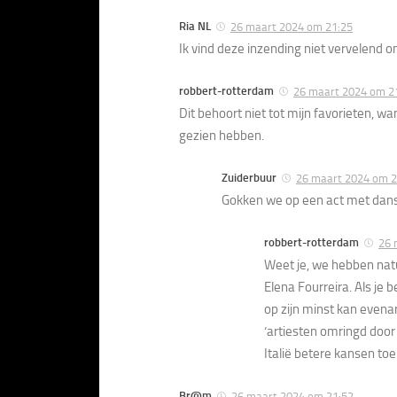
Ria NL
26 maart 2024 om 21:25
Ik vind deze inzending niet vervelend o
robbert-rotterdam
26 maart 2024 om 2
Dit behoort niet tot mijn favorieten, wa
gezien hebben.
Zuiderbuur
26 maart 2024 om 2
Gokken we op een act met dan
robbert-rotterdam
26 
Weet je, we hebben natu
Elena Fourreira. Als je 
op zijn minst kan evenar
‘artiesten omringd door 
Italië betere kansen toe. 
Br@m
26 maart 2024 om 21:52