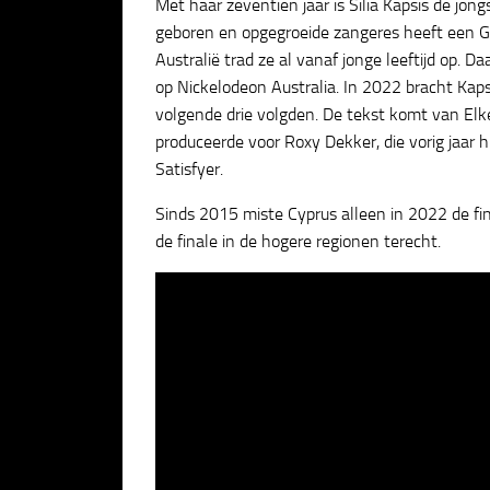
Met haar zeventien jaar is Silia Kapsis de jong
geboren en opgegroeide zangeres heeft een Gr
Australië trad ze al vanaf jonge leeftijd op. D
op Nickelodeon Australia. In 2022 bracht Kaps
volgende drie volgden. De tekst komt van Elk
produceerde voor Roxy Dekker, die vorig jaar 
Satisfyer.
Sinds 2015 miste Cyprus alleen in 2022 de fi
de finale in de hogere regionen terecht.