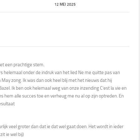
12 MEI 2025
et een prachtige stem.
s helemaal onder de indruk van het lied Ne me quitte pas van
May zong. Ik was dan ook heel blij met het nieuws dat hij
zel. Ik ben ook helemaal weg van onze inzending C’est la vie en
wens hem alle succes toe en verheug me nu al op zijn optreden. En
sultaat
rlijk veel groter dan dat ie dat wel gaat doen. Het wordt in ieder
t ie wel bij)