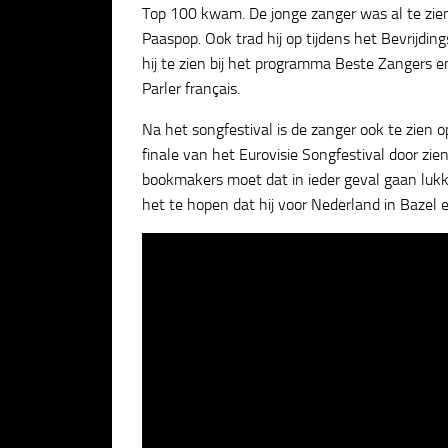
Top 100 kwam. De jonge zanger was al te zien 
Paaspop. Ook trad hij op tijdens het Bevrijdi
hij te zien bij het programma Beste Zangers 
Parler français.
Na het songfestival is de zanger ook te zien 
finale van het Eurovisie Songfestival door zi
bookmakers moet dat in ieder geval gaan lukke
het te hopen dat hij voor Nederland in Bazel 