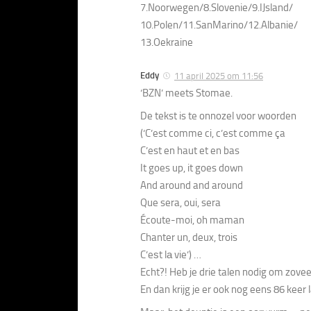
7.Noorwegen/8.Slovenie/9.IJsland/
10.Polen/11.SanMarino/12.Albanie/
13.Oekraine
Eddy
11 april 2025 om 11:56
‘BZN’ meets Stomae.
De tekst is te onnozel voor woorden
(‘C’est comme ci, c’est comme ça
C’est en haut et en bas
It goes up, it goes down
And around and around
Que sera, oui, sera
Écoute-moi, oh maman
Chanter un, deux, trois
C’eѕt lа vie’) …
Echt?! Heb je drie talen nodig om zove
En dan krijg je er ook nog eens 86 keer la