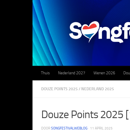
Doorgaan naar inhoud
Thuis
Nederland 2027
Wenen 2026
Dou
DOUZE POINTS 2025
/
NEDERLAND 2025
Douze Points 2025 [
DOOR
SONGFESTIVALWEBLOG
·
11 APRIL 2025