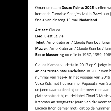
Onder de naam
Douze Points 2025
stellen w
komende Eurovisie Songfestival in Bazel aan je
finale van dinsdag 13 mei:
Nederland
.
Artiest:
Claude
Lied:
C’est La Vie
Tekst:
Arno Krabman / Claude Kiambe / Joren 
Muziek:
Arno Krabman / Claude Kiambe / Jore
Beste klassering ooit
: 1e in 1957, 1959, 19
Claude Kiambe vluchtte in 2013 op 9-jarige lee
en drie zussen naar Nederland. In 2017 won h
nummer van Yes-R. In het voorjaar van 2019 
Voice Kids met het nummer Papaoutai van Stro
de jaren daarna deed hij onder meer mee aan
platencontract bij muzieklabel Cloud 9 Musi
Krabman en songwriter Joren van der Voort s
Ladada (Mon dernier mot), dat op de nummer 1