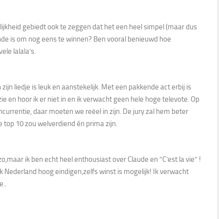
ijkheid gebiedt ook te zeggen dat het een heel simpel (maar dus
doende is om nog eens te winnen? Ben vooral benieuwd hoe
le lalala’s.
ijn liedje is leuk en aanstekelijk. Met een pakkende act erbij is
ie en hoor ik er niet in en ik verwacht geen hele hoge televote. Op
ncurrentie, daar moeten we reëel in zijn. De jury zal hem beter
de top 10 zou welverdiend én prima zijn.
zo,maar ik ben echt heel enthousiast over Claude en “C’est la vie” !
ik Nederland hoog eindigen,zelfs winst is mogelijk! Ik verwacht
e..