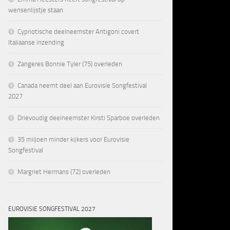
wensenlijstje staan
Cypriotische deelneemster Antigoni covert
Italiaanse inzending
Zangeres Bonnie Tyler (75) overleden
Canada neemt deel aan Eurovisie Songfestival
2027
Drievoudig deelneemster Kirsti Sparboe overleden
35 miljoen minder kijkers voor Eurovisie
Songfestival
Margriet Hermans (72) overleden
EUROVISIE SONGFESTIVAL 2027