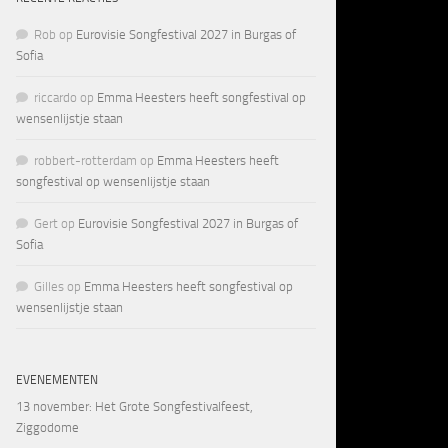
Rob
op
Eurovisie Songfestival 2027 in Burgas of
Sofia
riccardo
op
Emma Heesters heeft songfestival op
wensenlijstje staan
robbert-rotterdam
op
Emma Heesters heeft
songfestival op wensenlijstje staan
Gert
op
Eurovisie Songfestival 2027 in Burgas of
Sofia
Gilles
op
Emma Heesters heeft songfestival op
wensenlijstje staan
EVENEMENTEN
13 november
: Het Grote Songfestivalfeest,
Ziggodome