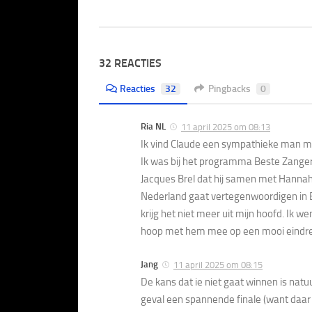
32 REACTIES
Reacties
32
Pingbacks
0
Ria NL
11 april 2025 om 08:13
Ik vind Claude een sympathieke man m
Ik was bij het programma Beste Zanger
Jacques Brel dat hij samen met Hannah 
Nederland gaat vertegenwoordigen in Ba
krijg het niet meer uit mijn hoofd. Ik 
hoop met hem mee op een mooi eindre
Jang
11 april 2025 om 08:15
De kans dat ie niet gaat winnen is natuu
geval een spannende finale (want daar zi