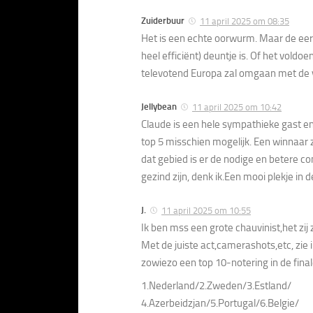
Zuiderbuur
11 april 2025 om 08:35
Het is een echte oorwurm. Maar de eerl
heel efficiënt) deuntje is. Of het vol
televotend Europa zal omgaan met de ve
Jellybean
11 april 2025 om 10:42
Claude is een hele sympathieke gast en z
top 5 misschien mogelijk. Een winnaar z
dat gebied is er de nodige en betere co
gezind zijn, denk ik.Een mooi plekje in 
J.
11 april 2025 om 10:55
Ik ben mss een grote chauvinist,het zij 
Met de juiste act,camerashots,etc, zie 
zowiezo een top 10-notering in de final
1.Nederland/2.Zweden/3.Estland/
4.Azerbeidzjan/5.Portugal/6.Belgie/