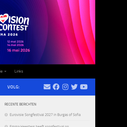
ie
Links
VOLG:
RECENTE BERICHTEN
Eurovisie Songfestival 2027 in Burgas of Sofia
Emma Heesters heeft songfestival op