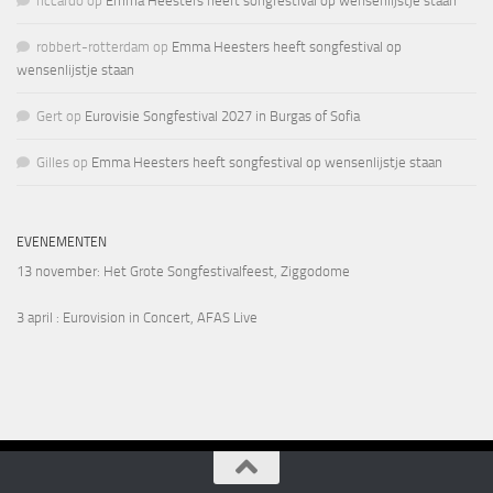
riccardo
op
Emma Heesters heeft songfestival op wensenlijstje staan
robbert-rotterdam
op
Emma Heesters heeft songfestival op
wensenlijstje staan
Gert
op
Eurovisie Songfestival 2027 in Burgas of Sofia
Gilles
op
Emma Heesters heeft songfestival op wensenlijstje staan
EVENEMENTEN
13 november
: Het Grote Songfestivalfeest, Ziggodome
3 april
: Eurovision in Concert, AFAS Live