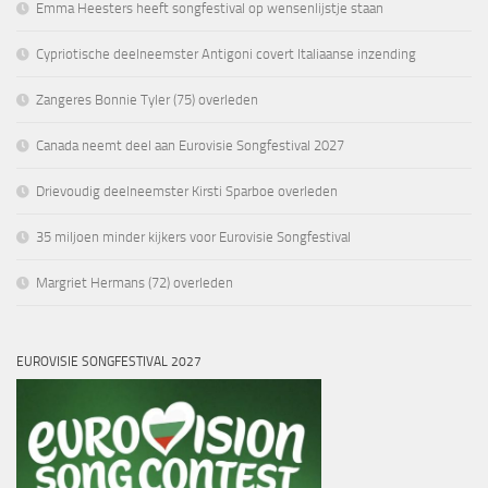
Emma Heesters heeft songfestival op wensenlijstje staan
Cypriotische deelneemster Antigoni covert Italiaanse inzending
Zangeres Bonnie Tyler (75) overleden
Canada neemt deel aan Eurovisie Songfestival 2027
Drievoudig deelneemster Kirsti Sparboe overleden
35 miljoen minder kijkers voor Eurovisie Songfestival
Margriet Hermans (72) overleden
EUROVISIE SONGFESTIVAL 2027