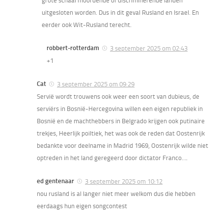
grote schaal moordende of discriminerende landen
uitgesloten worden. Dus in dit geval Rusland en Israel. En
eerder ook Wit-Rusland terecht.
robbert-rotterdam
3 september 2025 om 02:43
+1
Cat
3 september 2025 om 09:29
Servië wordt trouwens ook weer een soort van dubieus, de
serviërs in Bosnië-Hercegovina willen een eigen republiek in
Bosnië en de machthebbers in Belgrado krijgen ook putinaire
trekjes, Heerlijk poiltiek, het was ook de reden dat Oostenrijk
bedankte voor deelname in Madrid 1969, Oostenrijk wilde niet
optreden in het land geregeerd door dictator Franco….
ed gentenaar
3 september 2025 om 10:12
nou rusland is al langer niet meer welkom dus die hebben
eerdaags hun eigen songcontest