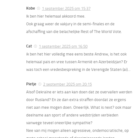
Kobe
1 september 2025 om 15:37
Ik ben hier helemaal akkoord mee.
Ook graag weer de vakjury in de semi-finales en de
afschaffing van die belachelijke Rest of The World Vote.
Cat
1 september 2025 om 16:50
ik ben het hier volledig mee eens beste Andrew, is het ook
helemaal pais en vree tussen Armenië en Azerbeidzjan? Er
was toch een vredesbespreking in de Verenigde Staten (ai)…
Pietje
2 september 2025 om 20:15
Alsof Oekraïne er iets aan kan doen dat ze overvallen werden
door Rusland? En ze dan extra straffen doordat ze ergens
niet aan mee mogen doen. Oneerlijk. What is next? ook maar
deelname aan sport of andere wedstrijden verbieden
vanwege teveel oneerlijke sympathie?
Nee van mij mogen alleen agressieve, ondemocratische, op