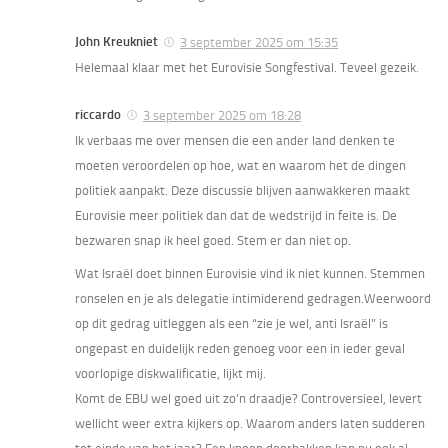
John Kreukniet
3 september 2025 om 15:35
Helemaal klaar met het Eurovisie Songfestival. Teveel gezeik.
riccardo
3 september 2025 om 18:28
Ik verbaas me over mensen die een ander land denken te
moeten veroordelen op hoe, wat en waarom het de dingen
politiek aanpakt. Deze discussie blijven aanwakkeren maakt
Eurovisie meer politiek dan dat de wedstrijd in feite is. De
bezwaren snap ik heel goed. Stem er dan niet op.
Wat Israël doet binnen Eurovisie vind ik niet kunnen. Stemmen
ronselen en je als delegatie intimiderend gedragen.Weerwoord
op dit gedrag uitleggen als een “zie je wel, anti Israël” is
ongepast en duidelijk reden genoeg voor een in ieder geval
voorlopige diskwalificatie, lijkt mij.
Komt de EBU wel goed uit zo’n draadje? Controversieel, levert
wellicht weer extra kijkers op. Waarom anders laten sudderen