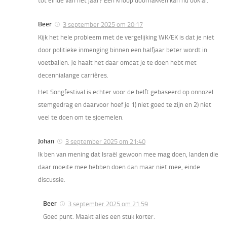
tot einde van het jaar? Een knoop doorhakken kan nu ook al.
Beer
3 september 2025 om 20:17
Kijk het hele probleem met de vergelijking WK/EK is dat je niet
door politieke inmenging binnen een halfjaar beter wordt in
voetballen. Je haalt het daar omdat je te doen hebt met
decennialange carrières.
Het Songfestival is echter voor de helft gebaseerd op onnozel
stemgedrag en daarvoor hoef je 1) niet goed te zijn en 2) niet
veel te doen om te sjoemelen.
Johan
3 september 2025 om 21:40
Ik ben van mening dat Israël gewoon mee mag doen, landen die
daar moeite mee hebben doen dan maar niet mee, einde
discussie.
Beer
3 september 2025 om 21:59
Goed punt. Maakt alles een stuk korter.