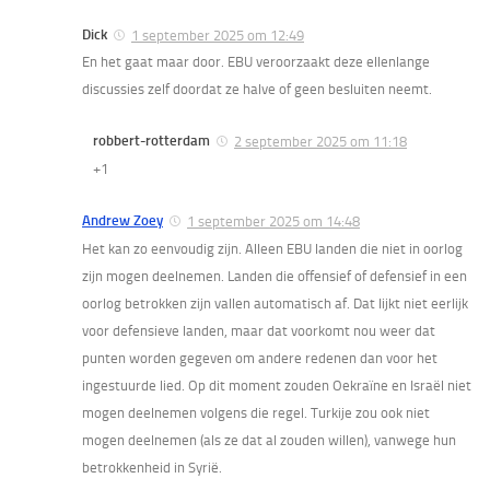
Dick
1 september 2025 om 12:49
En het gaat maar door. EBU veroorzaakt deze ellenlange
discussies zelf doordat ze halve of geen besluiten neemt.
robbert-rotterdam
2 september 2025 om 11:18
+1
Andrew Zoey
1 september 2025 om 14:48
Het kan zo eenvoudig zijn. Alleen EBU landen die niet in oorlog
zijn mogen deelnemen. Landen die offensief of defensief in een
oorlog betrokken zijn vallen automatisch af. Dat lijkt niet eerlijk
voor defensieve landen, maar dat voorkomt nou weer dat
punten worden gegeven om andere redenen dan voor het
ingestuurde lied. Op dit moment zouden Oekraïne en Israël niet
mogen deelnemen volgens die regel. Turkije zou ook niet
mogen deelnemen (als ze dat al zouden willen), vanwege hun
betrokkenheid in Syrië.