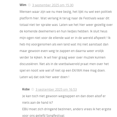
Wim
3 september 2025 om 15:30
Mensen waar zijn we nu mee bezig, het lijkt nu wel een politiek
platform hier. Wat verlang ik terug naar de Festivals waar dit
totaal niet ter sprake was. Laten we het hier weer gezellig over
de komende deelnemers en hun liedjes hebben. Ik sluit heus
mijn ogen niet voor de ellende wat er in de wereld afspeelt ! Ik
heb mij voorgenomen als een land wat mij niet aanstaat dan
maar gewoon even weg te zappen en daarna weer vrolijk
verder te kijken. Ik wil hier graag weer over muziek kunnen
discussiëren. Net als in de voetbalwereld praat men over het
spel en nooit wie wel of niet op een EK/WK mee mag doen.
Laten wij dat ook hier weer doen !
Kobe
3 september 2025 om 16:53
Je kan toch niet gewoon wegzappen en dan doen alsof er
niets aan de hand is?
EBU moet zich dringend bezinnen, anders vrees ik het ergste
voor ons geliefd Songfestival.