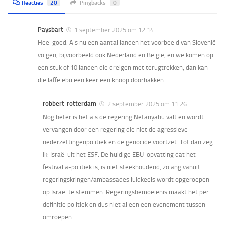
Reacties
20
Pingbacks
0
Paysbart
1 september 2025 om 12:14
Heel goed. Als nu een aantal landen het voorbeeld van Slovenië
volgen, bijvoorbeeld ook Nederland en België, en we komen op
een stuk of 10 landen die dreigen met terugtrekken, dan kan
die laffe ebu een keer een knoop doorhakken.
robbert-rotterdam
2 september 2025 om 11:26
Nog beter is het als de regering Netanyahu valt en wordt
vervangen door een regering die niet de agressieve
nederzettingenpolitiek en de genocide voortzet. Tot dan zeg
ik: Israël uit het ESF. De huidige EBU-opvatting dat het
festival a-politiek is, is niet steekhoudend, zolang vanuit
regeringskringen/ambassades luidkeels wordt opgeroepen
op Israël te stemmen. Regeringsbemoeienis maakt het per
definitie politiek en dus niet alleen een evenement tussen
omroepen.