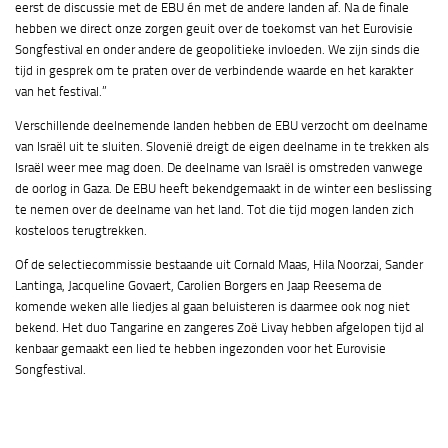
eerst de discussie met de EBU én met de andere landen af. Na de finale
hebben we direct onze zorgen geuit over de toekomst van het Eurovisie
Songfestival en onder andere de geopolitieke invloeden. We zijn sinds die
tijd in gesprek om te praten over de verbindende waarde en het karakter
van het festival.”
Verschillende deelnemende landen hebben de EBU verzocht om deelname
van Israël uit te sluiten. Slovenië dreigt de eigen deelname in te trekken als
Israël weer mee mag doen. De deelname van Israël is omstreden vanwege
de oorlog in Gaza. De EBU heeft bekendgemaakt in de winter een beslissing
te nemen over de deelname van het land. Tot die tijd mogen landen zich
kosteloos terugtrekken.
Of de selectiecommissie bestaande uit Cornald Maas, Hila Noorzai, Sander
Lantinga, Jacqueline Govaert, Carolien Borgers en Jaap Reesema de
komende weken alle liedjes al gaan beluisteren is daarmee ook nog niet
bekend. Het duo Tangarine en zangeres Zoë Livay hebben afgelopen tijd al
kenbaar gemaakt een lied te hebben ingezonden voor het Eurovisie
Songfestival.