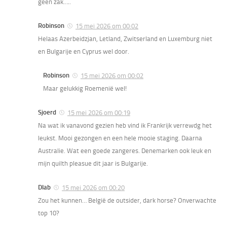
geen zak…..
Robinson
15 mei 2026 om 00:02
Helaas Azerbeidzjan, Letland, Zwitserland en Luxemburg niet
en Bulgarije en Cyprus wel door.
Robinson
15 mei 2026 om 00:02
Maar gelukkig Roemenië wel!
Sjoerd
15 mei 2026 om 00:19
Na wat ik vanavond gezien heb vind ik Frankrijk verrewdg het
leukst. Mooi gezongen en een hele mooie staging. Daarna
Australie. Wat een goede zangeres. Denemarken ook leuk en
mijn quilth pleasue dit jaar is Bulgarije.
Dlab
15 mei 2026 om 00:20
Zou het kunnen… België de outsider, dark horse? Onverwachte
top 10?