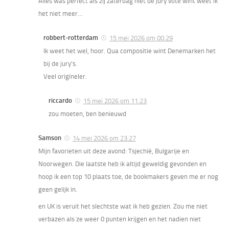
Alles was perfect als zij zaterdag niet de jury vote wint weet ik
het niet meer…
robbert-rotterdam
15 mei 2026 om 00:29
Ik weet het wel, hoor. Qua compositie wint Denemarken het
bij de jury’s.
Veel origineler.
riccardo
15 mei 2026 om 11:23
zou moeten, ben benieuwd
Samson
14 mei 2026 om 23:27
Mijn favorieten uit deze avond: Tsjechië, Bulgarije en
Noorwegen. Die laatste heb ik altijd geweldig gevonden en
hoop ik een top 10 plaats toe, de bookmakers geven me er nog
geen gelijk in.
en UK is veruit het slechtste wat ik heb gezien. Zou me niet
verbazen als ze weer 0 punten krijgen en het nadien niet