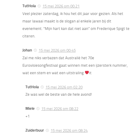
TutHola
15 mei 2026 om 00:21
Veel plezier zaterdag, ik hou het dit jaar voor gezien. Als het
maar lawaai maakt is de slogan al enkele jaren bij dit
evenement. “Mijn hart kan dat niet aan” om Frederique Spigt te
citeren.
Johan
15 mei 2026 om 00:45
Zal me niks verbazen dat Australië het 70e
Eurovisiesongfestival gaat winnen met een ijzersterk nummer,
wat een stem en wat een uitstraling
it
TutHola
15 mei 2026 om 02:20
Ze was wel de beste van de hele avond!
Miele
15 mei 2026 om 08:22
+1
Zuiderbuur
15 mei 2026 om 08:24