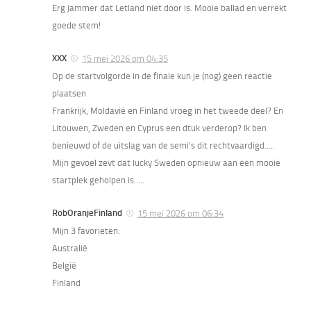
Erg jammer dat Letland niet door is. Mooie ballad en verrekt
goede stem!
XXX
15 mei 2026 om 04:35
Op de startvolgorde in de finale kun je (nog) geen reactie
plaatsen
Frankrijk, Moldavië en Finland vroeg in het tweede deel? En
Litouwen, Zweden en Cyprus een dtuk verderop? Ik ben
benieuwd of de uitslag van de semi’s dit rechtvaardigd…..
Mijn gevoel zevt dat lucky Sweden opnieuw aan een mooie
startplek geholpen is…..
RobOranjeFinland
15 mei 2026 om 06:34
Mijn 3 favorieten:
Australië
België
Finland