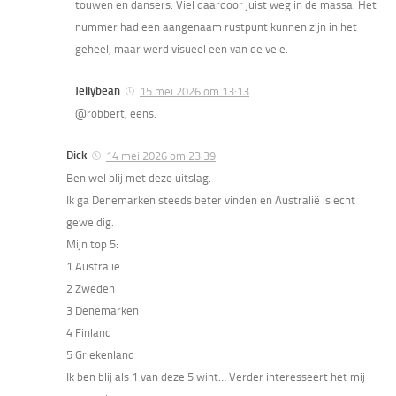
touwen en dansers. Viel daardoor juist weg in de massa. Het
nummer had een aangenaam rustpunt kunnen zijn in het
geheel, maar werd visueel een van de vele.
Jellybean
15 mei 2026 om 13:13
@robbert, eens.
Dick
14 mei 2026 om 23:39
Ben wel blij met deze uitslag.
Ik ga Denemarken steeds beter vinden en Australië is echt
geweldig.
Mijn top 5:
1 Australië
2 Zweden
3 Denemarken
4 Finland
5 Griekenland
Ik ben blij als 1 van deze 5 wint… Verder interesseert het mij