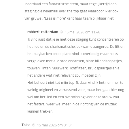
Inderdaad een fantastische stem, maar tegelijkertijd een
staging die helemaal over the top gaat waardoor ik er ook
van gruwel. ‘Less is more’ kent haar team blijkbaar niet.
robbert-rotterdam
15 mei 2026 om 11:46
Ik vind juist dat je je met deze staging kunt concentreren op
het lied en de charismatische, bekwame zangeres. De lift en
het playbacken op de piano vind ik overbodig maar niets
vergeleken met alle stoelendansen, blote billendanspasjes,
touwen, linten, vuurwerk, lichtflitsen, bruidspaartjes en al
het andere wat niet relevant zou moeten zijn.
Het behoort niet tot mijn top-5, daar vind ik het nummer te
weinig origineel en verrassend voor, maar het gaat hier nog
wel om het lied en een overwinning voor deze vrouw zou
het festival weer wel meer in de richting van de muziek
kunnen trekken.
Toine
15 mei 2026 om 01:31