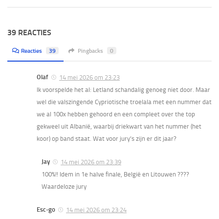
39 REACTIES
Reacties
39
Pingbacks
0
Olaf
14 mei 2026 om 23:23
Ik voorspelde het al: Letland schandalig genoeg niet door. Maar
wel die valszingende Cypriotische troelala met een nummer dat
we al 100x hebben gehoord en een compleet over the top
gekweel uit Albanië, waarbij driekwart van het nummer (het
koor) op band staat. Wat voor jury’s zijn er dit jaar?
Jay
14 mei 2026 om 23:39
100%!! Idem in 1e halve finale, België en Litouwen ????
Waardeloze jury
Esc-go
14 mei 2026 om 23:24