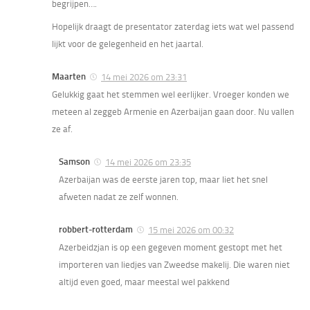
begrijpen….
Hopelijk draagt de presentator zaterdag iets wat wel passend
lijkt voor de gelegenheid en het jaartal.
Maarten
14 mei 2026 om 23:31
Gelukkig gaat het stemmen wel eerlijker. Vroeger konden we
meteen al zeggeb Armenie en Azerbaijan gaan door. Nu vallen
ze af.
Samson
14 mei 2026 om 23:35
Azerbaijan was de eerste jaren top, maar liet het snel
afweten nadat ze zelf wonnen.
robbert-rotterdam
15 mei 2026 om 00:32
Azerbeidzjan is op een gegeven moment gestopt met het
importeren van liedjes van Zweedse makelij. Die waren niet
altijd even goed, maar meestal wel pakkend