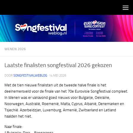
Doorgaan naar inhoud
WENEN 2026
Laatste finalisten songfestival 2026 gekozen
DOOR
SONGFESTIVALWEBLOG
·
14 MEI 2026
Met de tien nieuwe finalisten uit de tweede halve finale is het
deelnemersveld voor de finale van het 70e Eurovisie Songfestival compleet.
In Wenen was er vanavond goed nieuws voor Bulgarije, Oekraïne,
Noorwegen, Australië, Roemenië, Malta, Cyprus, Albanië, Denemarken en
Tsjechië. Azerbeidzjan, Luxemburg, Armenië, Zwitserland en Letland
haalden het niet.
Naar finale:
* Bulgarije: Dara – Bangaranga