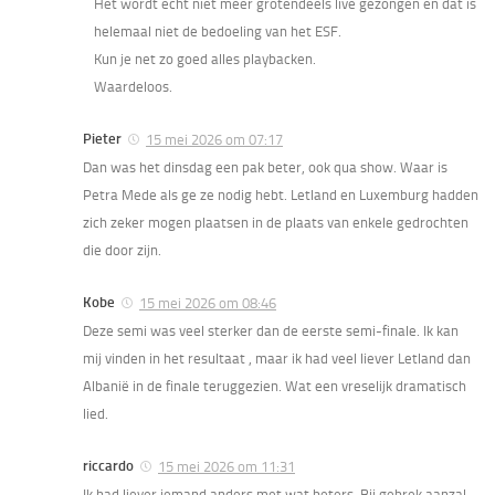
Het wordt echt niet meer grotendeels live gezongen en dat is
helemaal niet de bedoeling van het ESF.
Kun je net zo goed alles playbacken.
Waardeloos.
Pieter
15 mei 2026 om 07:17
Dan was het dinsdag een pak beter, ook qua show. Waar is
Petra Mede als ge ze nodig hebt. Letland en Luxemburg hadden
zich zeker mogen plaatsen in de plaats van enkele gedrochten
die door zijn.
Kobe
15 mei 2026 om 08:46
Deze semi was veel sterker dan de eerste semi-finale. Ik kan
mij vinden in het resultaat , maar ik had veel liever Letland dan
Albanië in de finale teruggezien. Wat een vreselijk dramatisch
lied.
riccardo
15 mei 2026 om 11:31
Ik had liever iemand anders met wat beters. Bij gebrek aanzal