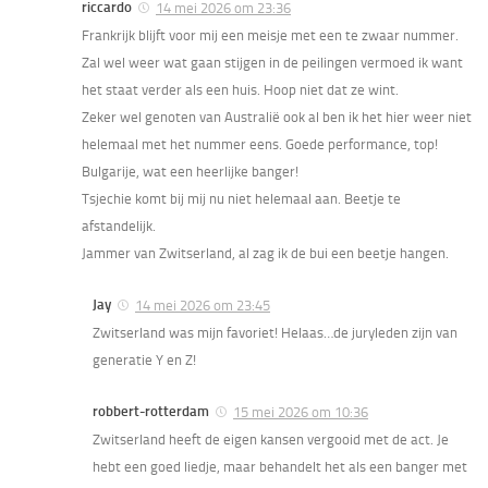
riccardo
14 mei 2026 om 23:36
Frankrijk blijft voor mij een meisje met een te zwaar nummer.
Zal wel weer wat gaan stijgen in de peilingen vermoed ik want
het staat verder als een huis. Hoop niet dat ze wint.
Zeker wel genoten van Australië ook al ben ik het hier weer niet
helemaal met het nummer eens. Goede performance, top!
Bulgarije, wat een heerlijke banger!
Tsjechie komt bij mij nu niet helemaal aan. Beetje te
afstandelijk.
Jammer van Zwitserland, al zag ik de bui een beetje hangen.
Jay
14 mei 2026 om 23:45
Zwitserland was mijn favoriet! Helaas…de juryleden zijn van
generatie Y en Z!
robbert-rotterdam
15 mei 2026 om 10:36
Zwitserland heeft de eigen kansen vergooid met de act. Je
hebt een goed liedje, maar behandelt het als een banger met