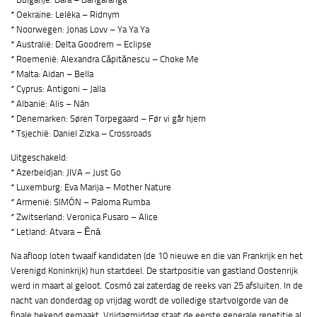
* Oekraïne: Leléka – Ridnym
* Noorwegen: Jonas Lovv – Ya Ya Ya
* Australië: Delta Goodrem – Eclipse
* Roemenië: Alexandra Căpitănescu – Choke Me
* Malta: Aidan – Bella
* Cyprus: Antigoni – Jalla
* Albanië: Alis – Nân
* Denemarken: Søren Torpegaard – Før vi går hjem
* Tsjechië: Daniel Zizka – Crossroads
Uitgeschakeld:
* Azerbeidjan: JIVA – Just Go
* Luxemburg: Eva Marija – Mother Nature
* Armenië: SIMÓN – Paloma Rumba
* Zwitserland: Veronica Fusaro – Alice
* Letland: Atvara – Ēnā
Na afloop loten twaalf kandidaten (de 10 nieuwe en die van Frankrijk en het
Verenigd Koninkrijk) hun startdeel. De startpositie van gastland Oostenrijk
werd in maart al geloot. Cosmó zal zaterdag de reeks van 25 afsluiten. In de
nacht van donderdag op vrijdag wordt de volledige startvolgorde van de
finale bekend gemaakt. Vrijdagmiddag staat de eerste generale repetitie al