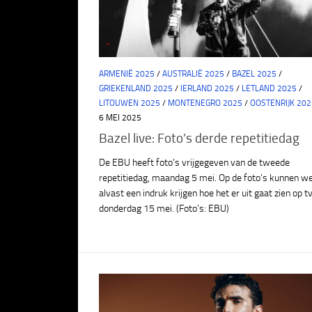
ARMENIË 2025
/
AUSTRALIË 2025
/
BAZEL 2025
/
GRIEKENLAND 2025
/
IERLAND 2025
/
LETLAND 2025
/
LITOUWEN 2025
/
MONTENEGRO 2025
/
OOSTENRIJK 202
6 MEI 2025
Bazel live: Foto’s derde repetitiedag
De EBU heeft foto’s vrijgegeven van de tweede
repetitiedag, maandag 5 mei. Op de foto’s kunnen w
alvast een indruk krijgen hoe het er uit gaat zien op t
donderdag 15 mei. (Foto’s: EBU)