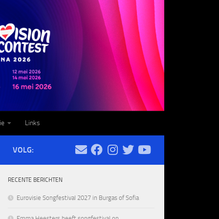
ie
Links
VOLG:
RECENTE BERICHTEN
Eurovisie Songfestival 2027 in Burgas of Sofia
Emma Heesters heeft songfestival op