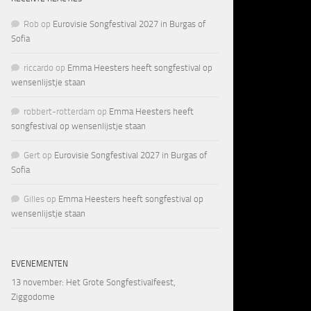
Rob
op
Eurovisie Songfestival 2027 in Burgas of
Sofia
riccardo
op
Emma Heesters heeft songfestival op
wensenlijstje staan
robbert-rotterdam
op
Emma Heesters heeft
songfestival op wensenlijstje staan
Gert
op
Eurovisie Songfestival 2027 in Burgas of
Sofia
Gilles
op
Emma Heesters heeft songfestival op
wensenlijstje staan
EVENEMENTEN
13 november
: Het Grote Songfestivalfeest,
Ziggodome