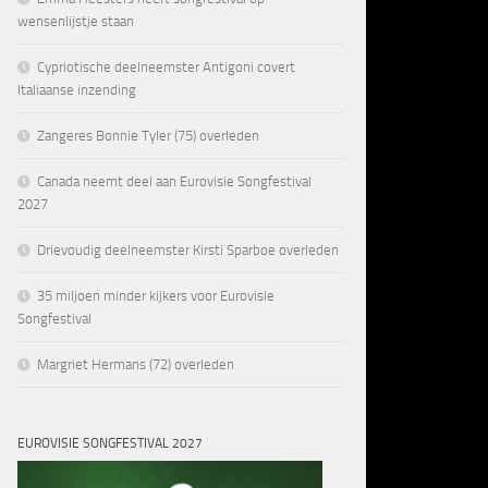
wensenlijstje staan
Cypriotische deelneemster Antigoni covert
Italiaanse inzending
Zangeres Bonnie Tyler (75) overleden
Canada neemt deel aan Eurovisie Songfestival
2027
Drievoudig deelneemster Kirsti Sparboe overleden
35 miljoen minder kijkers voor Eurovisie
Songfestival
Margriet Hermans (72) overleden
EUROVISIE SONGFESTIVAL 2027