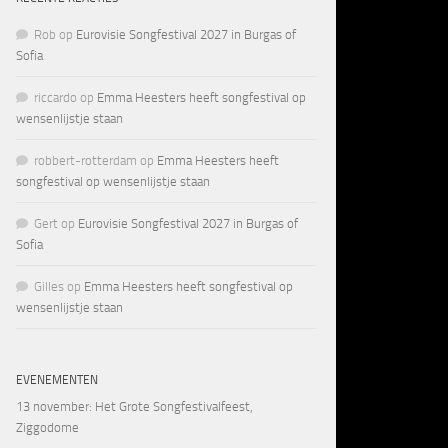
Rob
op
Eurovisie Songfestival 2027 in Burgas of
Sofia
riccardo
op
Emma Heesters heeft songfestival op
wensenlijstje staan
robbert-rotterdam
op
Emma Heesters heeft
songfestival op wensenlijstje staan
Gert
op
Eurovisie Songfestival 2027 in Burgas of
Sofia
Gilles
op
Emma Heesters heeft songfestival op
wensenlijstje staan
EVENEMENTEN
13 november
: Het Grote Songfestivalfeest,
Ziggodome