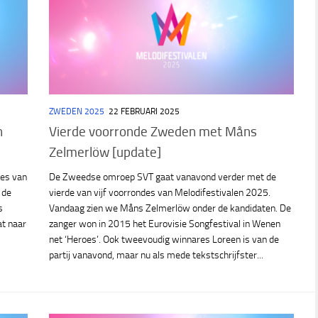
ZWEDEN 2025
22 FEBRUARI 2025
n
Vierde voorronde Zweden met Måns
Zelmerlöw [update]
es van
De Zweedse omroep SVT gaat vanavond verder met de
 de
vierde van vijf voorrondes van Melodifestivalen 2025.
s
Vandaag zien we Måns Zelmerlöw onder de kandidaten. De
at naar
zanger won in 2015 het Eurovisie Songfestival in Wenen
net ‘Heroes’. Ook tweevoudig winnares Loreen is van de
partij vanavond, maar nu als mede tekstschrijfster...