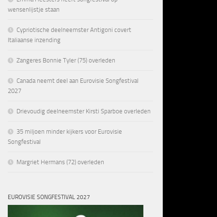
wensenlijstje staan
Cypriotische deelneemster Antigoni covert
Italiaanse inzending
Zangeres Bonnie Tyler (75) overleden
Canada neemt deel aan Eurovisie Songfestival
2027
Drievoudig deelneemster Kirsti Sparboe overleden
35 miljoen minder kijkers voor Eurovisie
Songfestival
Margriet Hermans (72) overleden
EUROVISIE SONGFESTIVAL 2027