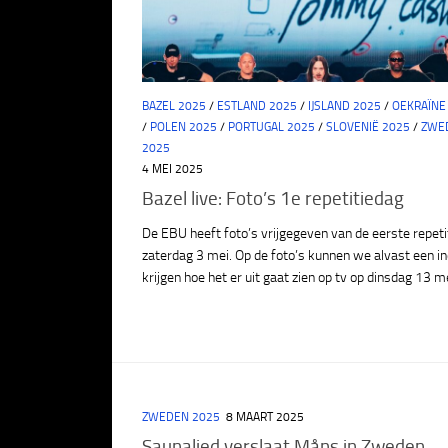
BAZEL 2025
/
ESTLAND 2025
/
IJSLAND 2025
/
OEKRAÏNE
/
POLEN 2025
/
PORTUGAL 2025
/
SLOVENIË 2025
/
ZWE
2025
4 MEI 2025
Bazel live: Foto’s 1e repetitiedag
De EBU heeft foto’s vrijgegeven van de eerste repeti
zaterdag 3 mei. Op de foto’s kunnen we alvast een i
krijgen hoe het er uit gaat zien op tv op dinsdag 13 me
ZWEDEN 2025
8 MAART 2025
Saunalied verslaat Måns in Zweden