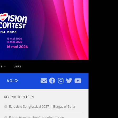
ie
Links
VOLG:
RECENTE BERICHTEN
Eurovisie Songfestival 2027 in Burgas of Sofia
Emma Heesters heeft songfestival op