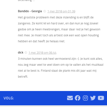
Bandido - Georgia
1 mei 2018 om 01:39
Het grootste probleem met deze inzending is en blijft de
zangeres. Ze komt kil en hard over, en dan kun je nog zoveel
gedoe om je heen meebrengen, maar daar red je het gewoon
niet mee. Je moet toch als artiest ook een wat open houding
hebben en dat heeft ze helaas niet.
dick
1 mei 2018 om 06:44
3 minuten kunnen ook heel vermoeiend zijn:-). Je kunt ook alles,
nou zeg maar veel te veel doen om op te vallen als het muzikaal
niet al te best is. Finland slaat de plank mis dit jaar wat mij
betreft.
VOLG: