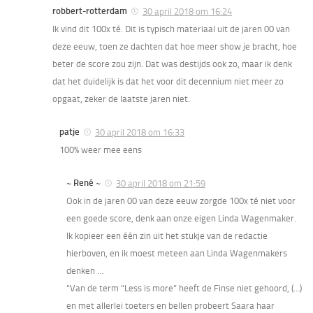
robbert-rotterdam
30 april 2018 om 16:24
Ik vind dit 100x té. Dit is typisch materiaal uit de jaren 00 van
deze eeuw, toen ze dachten dat hoe meer show je bracht, hoe
beter de score zou zijn. Dat was destijds ook zo, maar ik denk
dat het duidelijk is dat het voor dit decennium niet meer zo
opgaat, zeker de laatste jaren niet.
patje
30 april 2018 om 16:33
100% weer mee eens
~ René ~
30 april 2018 om 21:59
Ook in de jaren 00 van deze eeuw zorgde 100x té niet voor
een goede score, denk aan onze eigen Linda Wagenmaker.
Ik kopieer een één zin uit het stukje van de redactie
hierboven, en ik moest meteen aan Linda Wagenmakers
denken …
“Van de term “Less is more” heeft de Finse niet gehoord, (…)
en met allerlei toeters en bellen probeert Saara haar