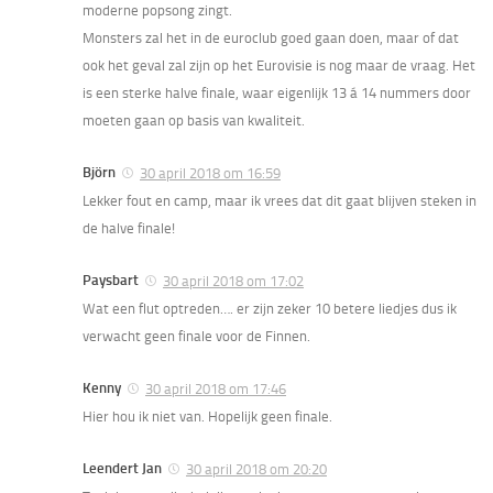
moderne popsong zingt.
Monsters zal het in de euroclub goed gaan doen, maar of dat
ook het geval zal zijn op het Eurovisie is nog maar de vraag. Het
is een sterke halve finale, waar eigenlijk 13 á 14 nummers door
moeten gaan op basis van kwaliteit.
Björn
30 april 2018 om 16:59
Lekker fout en camp, maar ik vrees dat dit gaat blijven steken in
de halve finale!
Paysbart
30 april 2018 om 17:02
Wat een flut optreden…. er zijn zeker 10 betere liedjes dus ik
verwacht geen finale voor de Finnen.
Kenny
30 april 2018 om 17:46
Hier hou ik niet van. Hopelijk geen finale.
Leendert Jan
30 april 2018 om 20:20