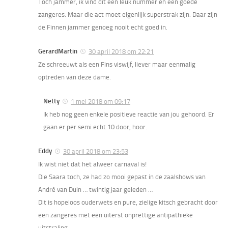
Toch jammer, ik vind dit een leuk nummer en een goede
zangeres. Maar die act moet eigenlijk superstrak zijn. Daar zijn
de Finnen jammer genoeg nooit echt goed in.
GerardMartin
30 april 2018 om 22:21
Ze schreeuwt als een Fins viswijf, liever maar eenmalig
optreden van deze dame.
Netty
1 mei 2018 om 09:17
Ik heb nog geen enkele positieve reactie van jou gehoord. Er
gaan er per semi echt 10 door, hoor.
Eddy
30 april 2018 om 23:53
Ik wist niet dat het alweer carnaval is!
Die Saara toch, ze had zo mooi gepast in de zaalshows van
André van Duin … twintig jaar geleden …
Dit is hopeloos ouderwets en pure, zielige kitsch gebracht door
een zangeres met een uiterst onprettige antipathieke
uitstraling …