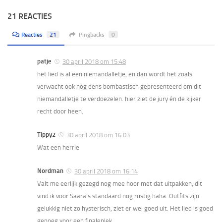
21 REACTIES
Reacties
21
Pingbacks
0
patje
30 april 2018 om 15:48
het lied is al een niemandalletje, en dan wordt het zoals
verwacht ook nog eens bombastisch gepresenteerd om dit
niemandalletje te verdoezelen. hier ziet de jury én de kijker
recht door heen.
Tippy2
30 april 2018 om 16:03
Wat een herrie
Nordman
30 april 2018 om 16:14
Valt me eerlijk gezegd nog mee hoor met dat uitpakken, dit
vind ik voor Saara’s standaard nog rustig haha. Outfits zijn
gelukkig niet zo hysterisch, ziet er wel goed uit. Het lied is goed
genoeg voor een finaleplek.