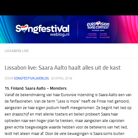
Doorgaan naar inhoud
LISSABON LIVE
Lissabon live: Saara Aalto haalt alles uit de kast
DOOR
SONGFESTIVALWEBLOG
·
30 APRIL 2018
15. Finland: Saara Aalto – Monsters
Vanaf de bekendmaking van haar Eurovisie inzending is Saara Aalto een van
de fanfavorieten. Van de term “Less is more” heeft de Finse niet gehoord,
aangezien ze haar eigen podium heeft meegenomen. Ze begint het lied op
een draaischijf en met allerlei toeters en bellen probeert Saara haar
optreden naar een hoger plan te trekken, maar aangezien alle capriolen
geen echte toegevoegde waarde hebben voor de betekenis van het lied,
leidt het alleen maar af. Door de vele bewegingen is Saara soms buiten