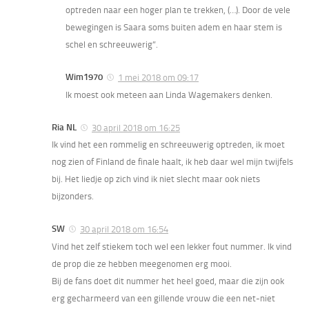
optreden naar een hoger plan te trekken, (…). Door de vele
bewegingen is Saara soms buiten adem en haar stem is
schel en schreeuwerig”.
Wim1970
1 mei 2018 om 09:17
Ik moest ook meteen aan Linda Wagemakers denken.
Ria NL
30 april 2018 om 16:25
Ik vind het een rommelig en schreeuwerig optreden, ik moet
nog zien of Finland de finale haalt, ik heb daar wel mijn twijfels
bij. Het liedje op zich vind ik niet slecht maar ook niets
bijzonders.
SW
30 april 2018 om 16:54
Vind het zelf stiekem toch wel een lekker fout nummer. Ik vind
de prop die ze hebben meegenomen erg mooi.
Bij de fans doet dit nummer het heel goed, maar die zijn ook
erg gecharmeerd van een gillende vrouw die een net-niet