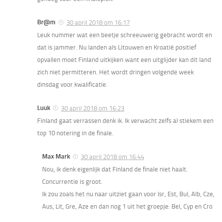
Br@m
30 april 2018 om 16:17
Leuk nummer wat een beetje schreeuwerig gebracht wordt en
dat is jammer. Nu landen als Litouwen en Kroatië positief
opvallen moet Finland uitkijken want een uitglijder kan dit land
zich niet permitteren. Het wordt dringen volgende week
dinsdag voor kwalificatie.
Luuk
30 april 2018 om 16:23
Finland gaat verrassen denk ik. Ik verwacht zelfs al stiekem een
top 10 notering in de finale.
Max Mark
30 april 2018 om 16:44
Nou, ik denk eigenlijk dat Finland de finale niet haalt.
Concurrentie is groot.
Ik zou zoals het nu naar uitziet gaan voor Isr, Est, Bul, Alb, Cze,
Aus, Lit, Gre, Aze en dan nog 1 uit het groepje: Bel, Cyp en Cro