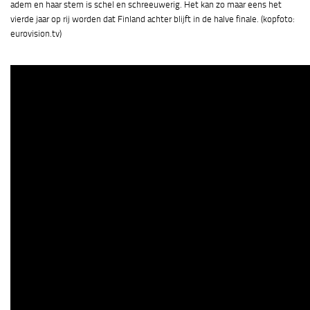
adem en haar stem is schel en schreeuwerig. Het kan zo maar eens het
vierde jaar op rij worden dat Finland achter blijft in de halve finale.
(kopfoto:
eurovision.tv)