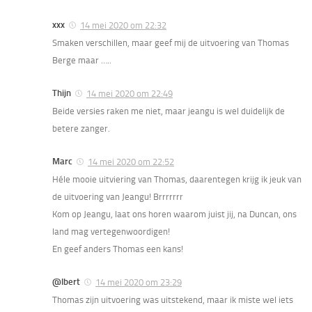
xxx
14 mei 2020 om 22:32
Smaken verschillen, maar geef mij de uitvoering van Thomas
Berge maar …..
Thijn
14 mei 2020 om 22:49
Beide versies raken me niet, maar jeangu is wel duidelijk de
betere zanger.
Marc
14 mei 2020 om 22:52
Héle mooie uitviering van Thomas, daarentegen krijg ik jeuk van
de uitvoering van Jeangu! Brrrrrrr
Kom op Jeangu, laat ons horen waarom juist jij, na Duncan, ons
land mag vertegenwoordigen!
En geef anders Thomas een kans!
@lbert
14 mei 2020 om 23:29
Thomas zijn uitvoering was uitstekend, maar ik miste wel iets