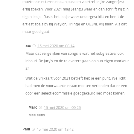
moeten selecteren en dan pas een voortreffelijke zanger(es)
erbij zoeken. Voor 2021 mag Jeangu weer en dan schrijft hij zijn
eigen liedje. Dus is het liedje weer ondergeschikt en heeft de
artiest zoals bv bij Waylon, Trijntje en OG3NE vrij baan. Als dat
maar goed gaat.
xxx
15 mei 2020 om 06:14
Maar dat vergelijken van songs is wat het sobgfestival ook
inhoud. De jury’s en de televoters gaan op hun eigen voorkeur
af.
Wat de vrijkaart voor 2021 betreft heb je een punt. Wellicht
had men de voorwaarde eraan moeten verbinden dat er een
door een selectiecommissie goedgekeurd lied moet komen.
Marc
15 mei 2020 om 09:25
Mee eens
Paul
15 mei 2020 om 13:42