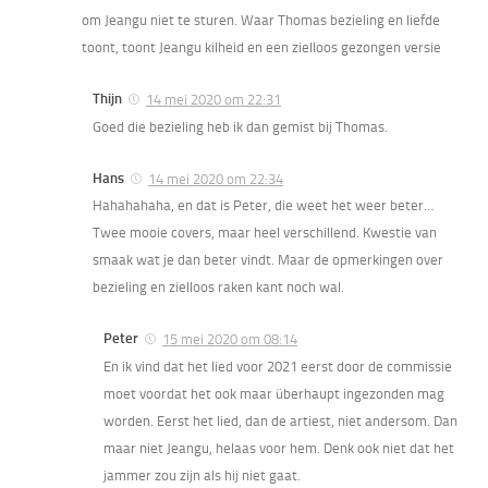
om Jeangu niet te sturen. Waar Thomas bezieling en liefde
toont, toont Jeangu kilheid en een zielloos gezongen versie
Thijn
14 mei 2020 om 22:31
Goed die bezieling heb ik dan gemist bij Thomas.
Hans
14 mei 2020 om 22:34
Hahahahaha, en dat is Peter, die weet het weer beter…
Twee mooie covers, maar heel verschillend. Kwestie van
smaak wat je dan beter vindt. Maar de opmerkingen over
bezieling en zielloos raken kant noch wal.
Peter
15 mei 2020 om 08:14
En ik vind dat het lied voor 2021 eerst door de commissie
moet voordat het ook maar überhaupt ingezonden mag
worden. Eerst het lied, dan de artiest, niet andersom. Dan
maar niet Jeangu, helaas voor hem. Denk ook niet dat het
jammer zou zijn als hij niet gaat.