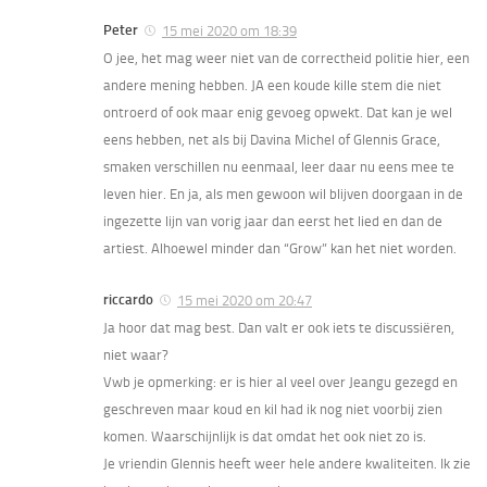
Peter
15 mei 2020 om 18:39
O jee, het mag weer niet van de correctheid politie hier, een
andere mening hebben. JA een koude kille stem die niet
ontroerd of ook maar enig gevoeg opwekt. Dat kan je wel
eens hebben, net als bij Davina Michel of Glennis Grace,
smaken verschillen nu eenmaal, leer daar nu eens mee te
leven hier. En ja, als men gewoon wil blijven doorgaan in de
ingezette lijn van vorig jaar dan eerst het lied en dan de
artiest. Alhoewel minder dan “Grow” kan het niet worden.
riccardo
15 mei 2020 om 20:47
Ja hoor dat mag best. Dan valt er ook iets te discussiëren,
niet waar?
Vwb je opmerking: er is hier al veel over Jeangu gezegd en
geschreven maar koud en kil had ik nog niet voorbij zien
komen. Waarschijnlijk is dat omdat het ook niet zo is.
Je vriendin Glennis heeft weer hele andere kwaliteiten. Ik zie