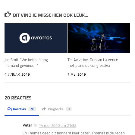
DIT VIND JE MISSCHIEN OOK LEUK...
Jan Smit: “We hebben nog
Tel Aviv Live: Duncan Laurence
niemand gevonden”
met piano op songfestival
4 JANUARI 2019
7 MEI 2019
20 REACTIES
Reacties
20
Pingbacks
0
Peter
14 mei 2020 om 21:32
En Thomas deed dit honderd keer beter, Thomas is de reden