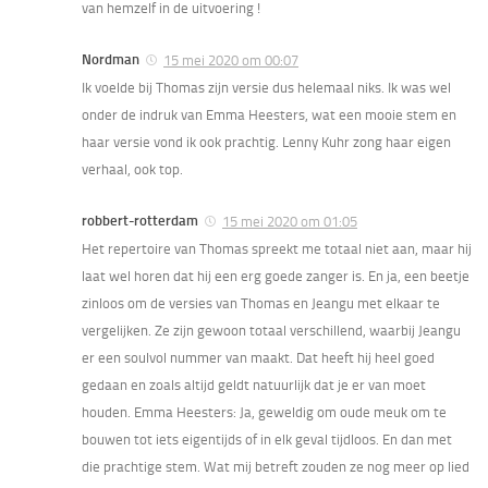
van hemzelf in de uitvoering !
Nordman
15 mei 2020 om 00:07
Ik voelde bij Thomas zijn versie dus helemaal niks. Ik was wel
onder de indruk van Emma Heesters, wat een mooie stem en
haar versie vond ik ook prachtig. Lenny Kuhr zong haar eigen
verhaal, ook top.
robbert-rotterdam
15 mei 2020 om 01:05
Het repertoire van Thomas spreekt me totaal niet aan, maar hij
laat wel horen dat hij een erg goede zanger is. En ja, een beetje
zinloos om de versies van Thomas en Jeangu met elkaar te
vergelijken. Ze zijn gewoon totaal verschillend, waarbij Jeangu
er een soulvol nummer van maakt. Dat heeft hij heel goed
gedaan en zoals altijd geldt natuurlijk dat je er van moet
houden. Emma Heesters: Ja, geweldig om oude meuk om te
bouwen tot iets eigentijds of in elk geval tijdloos. En dan met
die prachtige stem. Wat mij betreft zouden ze nog meer op lied