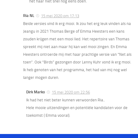
het haar niet snel nog eens doen.
Ria NL
15 mei 2020 om 17:13
Beide versies vind ik erg mooi. Ik zou het erg leuk vinden als na
Jeangu in 2021 Thomas Berge of Emma Heesters een kans
zouden krijgen met een mooi lied. Het repertoire van Thomas
spreekt mij niet aan maar hij kan wel mooi zingen. En Emma
Heesters ontroerde mij met haar prachtige versie van “Net als
toen”. Ook “Birds” gezongen door Lenny Kuhr vond ik erg mooi.
Ik heb genoten van het programma, het had van mij nog wel
langer mogen duren.
Dirk Marko
15 mei 2020 om 22:56
Ik had het niet beter kunnen verwoorden Ria..
Hele mooie uitzendingen en potentiële kandidaten voor de
toekomst ( Emma vooral).