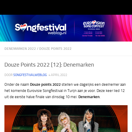
Doorgaan naar inhoud
DENEMARKEN 2022
/
DOUZE POINTS 2022
Douze Points 2022 [12]: Denemarken
DOOR
SONGFESTIVALWEBLOG
·
4 APRIL 2022
Onder de naam
Douze points 2022
stellen we dagelijks een deelnemer aan
het komende Eurovisie Songfestival in Turijn aan je voor. Deze keer lied 12
uit de eerste halve finale van dinsdag 10 mei:
Denemarken
.