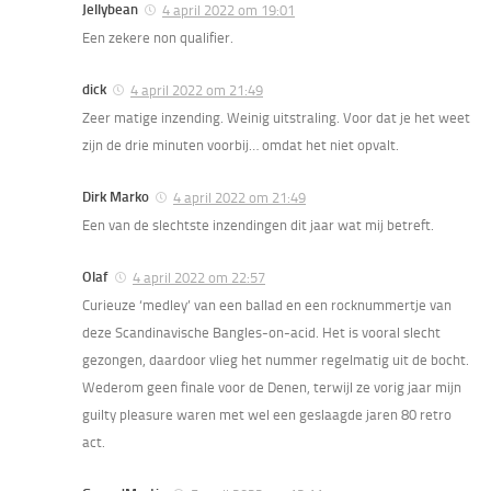
Jellybean
4 april 2022 om 19:01
Een zekere non qualifier.
dick
4 april 2022 om 21:49
Zeer matige inzending. Weinig uitstraling. Voor dat je het weet
zijn de drie minuten voorbij… omdat het niet opvalt.
Dirk Marko
4 april 2022 om 21:49
Een van de slechtste inzendingen dit jaar wat mij betreft.
Olaf
4 april 2022 om 22:57
Curieuze ‘medley’ van een ballad en een rocknummertje van
deze Scandinavische Bangles-on-acid. Het is vooral slecht
gezongen, daardoor vlieg het nummer regelmatig uit de bocht.
Wederom geen finale voor de Denen, terwijl ze vorig jaar mijn
guilty pleasure waren met wel een geslaagde jaren 80 retro
act.