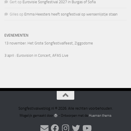
Gert
op
Eurovisie Songfestival 2027 in Burgas of Sofia
Gilles
op
Emma Heesters heeft songfestival op wensenlijstje staan
EVENEMENTEN
13 november
: Het Grote Songfestivalfeest, Ziggodome
3 april
: Eurovision in Concert, AFAS Live
Songfestivalweblog.nl © 2026. Alle rechten voorbehouden.
Mogelijk gemaakt door
- Ontworpen met de
Hueman thema