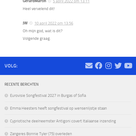
GerardMartin
5 april 2022 om 13:11
Heel vervelend dit!
JW
10 april 2022 om 13:56
Oh mijn god, wat is dit?
Volgende graag.
VOLG:
RECENTE BERICHTEN
Eurovisie Songfestival 2027 in Burgas of Sofia
Emma Heesters heeft songfestival op wensenlijstje staan
Cypriotische deelneemster Antigoni covert Italiaanse inzending
Zangeres Bonnie Tyler (75) overleden