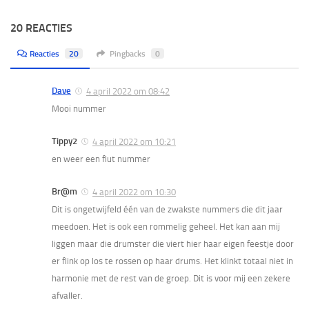
20 REACTIES
Reacties
20
Pingbacks
0
Dave
4 april 2022 om 08:42
Mooi nummer
Tippy2
4 april 2022 om 10:21
en weer een flut nummer
Br@m
4 april 2022 om 10:30
Dit is ongetwijfeld één van de zwakste nummers die dit jaar
meedoen. Het is ook een rommelig geheel. Het kan aan mij
liggen maar die drumster die viert hier haar eigen feestje door
er flink op los te rossen op haar drums. Het klinkt totaal niet in
harmonie met de rest van de groep. Dit is voor mij een zekere
afvaller.