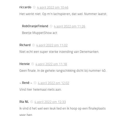
riccardo
4 april 2022 om 10:46
Het werkt niet. Op m’n lachspieren, dat wel. Nummer laatst.
RobOranjeFinland
4 april 2022 om 11:26
Beetje MuppetShow act
Richard
4 april 2022 om 11:02
Niet echt een super sterke inzending van Denemarken.
Hennie
4 april 2022 om 11:18
Geen finale. In de gehele rangschikking dicht bij nummer 40.
~ René ~
4 april 2022 om 12:02
Vind hier helemaal niets aan.
Ria NL
4 april 2022 om 12:33
Ik vind d het wel een leuk lied en ik hoop op een finaleplaats
voor hen