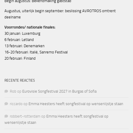
Begin augustus: Bekendmaking gaststad
Augustus, uiterlijk begin september: beslissing AVROTROS omtrent
deelname
Voorrondes/ nationale finales:
30 januari: Luxemburg
6 februari: Letland
13 februari: Denemarken
16-20 februari: Italië, Sanremo Festival
20 februari: Finland
RECENTE REACTIES
Rob
op
Eurovisie Songfestival 2027 in Burgas of Sofia
riccardo
op
Emma Heesters heeft songfestival op wensenlijstje staan
robbert-rotterdam
op
Emma Heesters heeft songfestival op
wensenlijstje staan