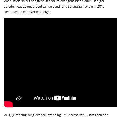
Voor Haydar is het songfestivalpodium overigens niet nieuw. Tien jaar
geleden was ze onderdeel van de band rond Soluna Samay die in 2012
Denemarken vertegenwoordigde.
Wil jij je mening kwijt over de inzending uit Denemarken? Plaats dan een