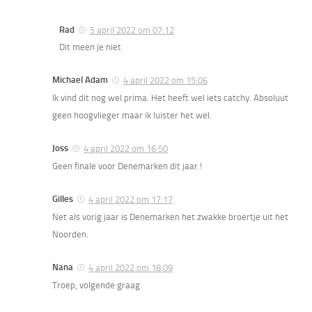
Rad
5 april 2022 om 07:12
Dit meen je niet
Michael Adam
4 april 2022 om 15:06
Ik vind dit nog wel prima. Het heeft wel iets catchy. Absoluut
geen hoogvlieger maar ik luister het wel.
Joss
4 april 2022 om 16:50
Geen finale voor Denemarken dit jaar !
Gilles
4 april 2022 om 17:17
Net als vorig jaar is Denemarken het zwakke broertje uit het
Noorden.
Nana
4 april 2022 om 18:09
Troep, volgende graag.