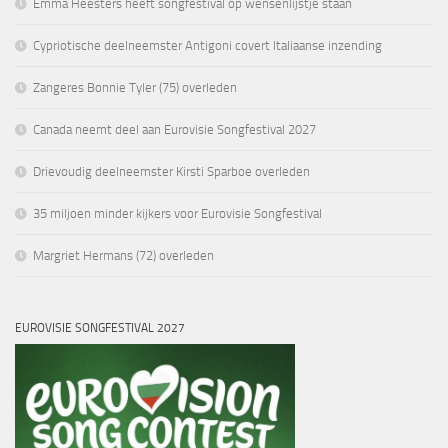
Emma Heesters heeft songfestival op wensenlijstje staan
Cypriotische deelneemster Antigoni covert Italiaanse inzending
Zangeres Bonnie Tyler (75) overleden
Canada neemt deel aan Eurovisie Songfestival 2027
Drievoudig deelneemster Kirsti Sparboe overleden
35 miljoen minder kijkers voor Eurovisie Songfestival
Margriet Hermans (72) overleden
EUROVISIE SONGFESTIVAL 2027