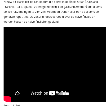
Nieuw dit jaar is dat de kandidaten die direct in de finale staan (Duitsland,
Frankrijk, Italië, Spanje, Verenigd Koninkrijk en gastland Zweden) ook tijdens
de live-uitzendingen te zien zijn. Voorheen traden zij alleen op tijdens de
generale repetities. De zes zijn reeds verdeeld over de halve finales en
worden tussen de halve finalisten gepland.
Semi 1 (18u)