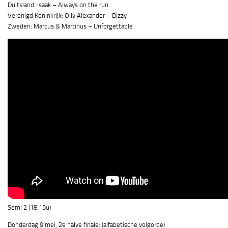
Duitsland: Isaak – Always on the run
Verenigd Koninkrijk: Olly Alexander – Dizzy
Zweden: Marcus & Martinus – Unforgettable
Semi 2 (18.15u)
Donderdag 9 mei, 2e halve finale: (alfabetische volgorde)