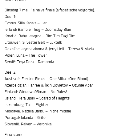
Dinsdag 7 mei, 1e halve finale (alfabetische volgorde):
Deel 1:
Cyprus: Silia Kapsis – Liar
Ierland: Bambie Thug – Doomsday Blue
Kroatië: Baby Lasagna – Rim Tim Tagi Dim
Litouwen: Silvester Belt – Luktelk
Oekraïne: alyona alyona & Jerry Heil – Teresa & Maria
Polen: Luna – The Tower
Servië: Teya Dora – Ramonda
Deel 2:
Australië: Electric Fields – One Mikali (One Blood)
Azerbeidzjan: Fahree & İlkin Dövlətov – Özünlə Apar
Finland: Windows95man – No Rules!
IJsland: Hera Björk – Scared of Heights
Luxemburg: Tali – Fighter
Moldavië: Natalia Barbu – In the middle
Portugal: Iolanda – Grito
Slovenië: Raiven – Veronika
Finalisten: