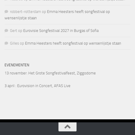
robbert-rotterdam
op
Emma Heesters heeft songfestival op
wensenlijstje staan
Gert
op
Eurovisie Songfestival 2027 in Burgas of Sofia
Gilles
op
Emma Heesters heeft songfestival op wensenlijstje staan
EVENEMENTEN
13 november
: Het Grote Songfestivalfeest, Ziggodome
3 april
: Eurovision in Concert, AFAS Live