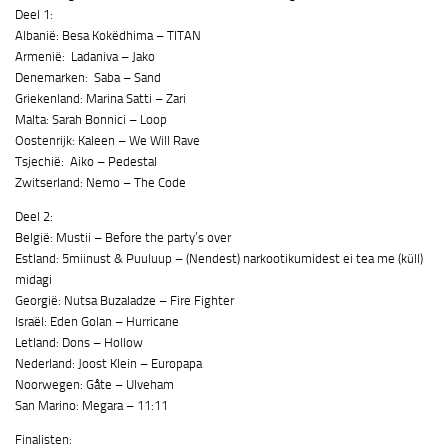
Deel 1:
Albanië: Besa Kokëdhima – TITAN
Armenië: Ladaniva – Jako
Denemarken: Saba – Sand
Griekenland: Marina Satti – Zari
Malta: Sarah Bonnici – Loop
Oostenrijk: Kaleen – We Will Rave
Tsjechië: Aiko – Pedestal
Zwitserland: Nemo – The Code
Deel 2:
België: Mustii – Before the party’s over
Estland: 5miinust & Puuluup – (Nendest) narkootikumidest ei tea me (küll)
midagi
Georgië: Nutsa Buzaladze – Fire Fighter
Israël: Eden Golan – Hurricane
Letland: Dons – Hollow
Nederland: Joost Klein – Europapa
Noorwegen: Gåte – Ulveham
San Marino: Megara – 11:11
Finalisten: