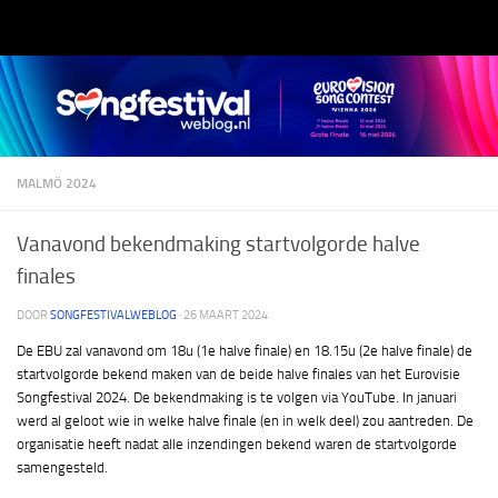
Doorgaan naar inhoud
MALMÖ 2024
Vanavond bekendmaking startvolgorde halve
finales
DOOR
SONGFESTIVALWEBLOG
·
26 MAART 2024
De EBU zal vanavond om 18u (1e halve finale) en 18.15u (2e halve finale) de
startvolgorde bekend maken van de beide halve finales van het Eurovisie
Songfestival 2024. De bekendmaking is te volgen via YouTube. In januari
werd al geloot wie in welke halve finale (en in welk deel) zou aantreden. De
organisatie heeft nadat alle inzendingen bekend waren de startvolgorde
samengesteld.