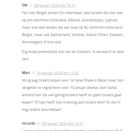
SW
28 januari 2025 om 19:17
Fijn met België samen! En inderdaad, veel landen die niet veel
op ons stemmen (Oekraïne, Albanië, Azerbeidzjan, Cyprus),
maar ook veel landen die wel vaak op NL stemmen (uiteraard
België, maar ook Zwitserland, Estland, IJsland, Polen, Zweden,
Noorwegen). Prima dus!
Erg leuke presentatie ook van de Zwitsers. Ik verwacht er veel
van!
Marc
29 januari 2025 om 11:35
Wil graag tickets kopen voor 1e halve finale in Basel maar ben
vergeten te registreren voor 10 januari (beetje dom haha)
iemand hier die wel geregistreerd heeft en geen tickets gaat
kopen? Of tips heeft hoe ik alsnog aan tickets kom? Er zijn nl
nog tickets beschikbaar!
riccardo
29 januari 2025 om 14:22
Laten we hopen op het kaliber nummer waarbij het geen fluit