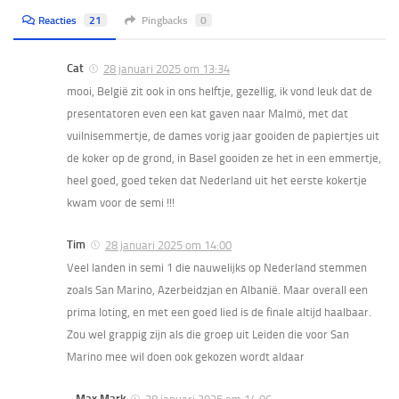
Reacties
21
Pingbacks
0
Cat
28 januari 2025 om 13:34
mooi, België zit ook in ons helftje, gezellig, ik vond leuk dat de
presentatoren even een kat gaven naar Malmö, met dat
vuilnisemmertje, de dames vorig jaar gooiden de papiertjes uit
de koker op de grond, in Basel gooiden ze het in een emmertje,
heel goed, goed teken dat Nederland uit het eerste kokertje
kwam voor de semi !!!
Tim
28 januari 2025 om 14:00
Veel landen in semi 1 die nauwelijks op Nederland stemmen
zoals San Marino, Azerbeidzjan en Albanië. Maar overall een
prima loting, en met een goed lied is de finale altijd haalbaar.
Zou wel grappig zijn als die groep uit Leiden die voor San
Marino mee wil doen ook gekozen wordt aldaar
Max Mark