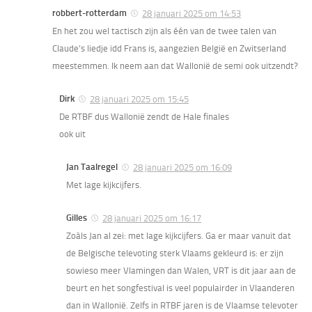
robbert-rotterdam
28 januari 2025 om 14:53
En het zou wel tactisch zijn als één van de twee talen van
Claude’s liedje idd Frans is, aangezien België en Zwitserland
meestemmen. Ik neem aan dat Wallonië de semi ook uitzendt?
Dirk
28 januari 2025 om 15:45
De RTBF dus Wallonië zendt de Hale finales
ook uit
Jan Taalregel
28 januari 2025 om 16:09
Met lage kijkcijfers.
Gilles
28 januari 2025 om 16:17
Zoàls Jan al zei: met lage kijkcijfers. Ga er maar vanuit dat
de Belgische televoting sterk Vlaams gekleurd is: er zijn
sowieso meer Vlamingen dan Walen, VRT is dit jaar aan de
beurt en het songfestival is veel populairder in Vlaanderen
dan in Wallonië. Zelfs in RTBF jaren is de Vlaamse televoter