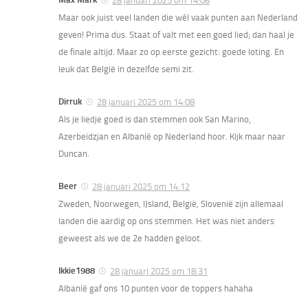
28 januari 2025 om 14:06
Maar ook juist veel landen die wél vaak punten aan Nederland
geven! Prima dus. Staat of valt met een goed lied; dan haal je
de finale altijd. Maar zo op eerste gezicht: goede loting. En
leuk dat België in dezelfde semi zit.
Dirruk
28 januari 2025 om 14:08
Als je liedje goed is dan stemmen ook San Marino,
Azerbeidzjan en Albanië op Nederland hoor. Kijk maar naar
Duncan.
Beer
28 januari 2025 om 14:12
Zweden, Noorwegen, IJsland, België, Slovenië zijn allemaal
landen die aardig op ons stemmen. Het was niet anders
geweest als we de 2e hadden geloot.
Ikkie1988
28 januari 2025 om 18:31
Albanië gaf ons 10 punten voor de toppers hahaha