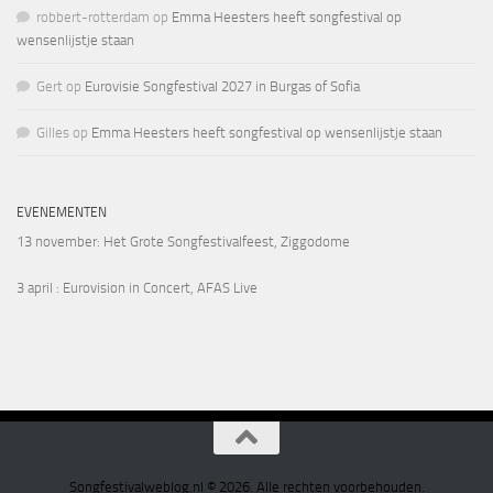
robbert-rotterdam
op
Emma Heesters heeft songfestival op
wensenlijstje staan
Gert
op
Eurovisie Songfestival 2027 in Burgas of Sofia
Gilles
op
Emma Heesters heeft songfestival op wensenlijstje staan
EVENEMENTEN
13 november
: Het Grote Songfestivalfeest, Ziggodome
3 april
: Eurovision in Concert, AFAS Live
Songfestivalweblog.nl © 2026. Alle rechten voorbehouden.