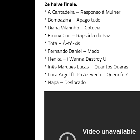
2e halve finale:
* A Cantadeira – Responso à Mulher
* Bombazine – Apago tudo
* Diana Vilarinho – Cotovia
* Emmy Curl – Rapsódia da Paz
* Tota – Á-tê-xis
* Fernando Daniel – Medo
* Henka – i Wanna Destroy U
* Inês Marques Lucas – Quantos Queres
* Luca Argel ft. Pri Azevedo – Quem foi?
* Napa – Deslocado