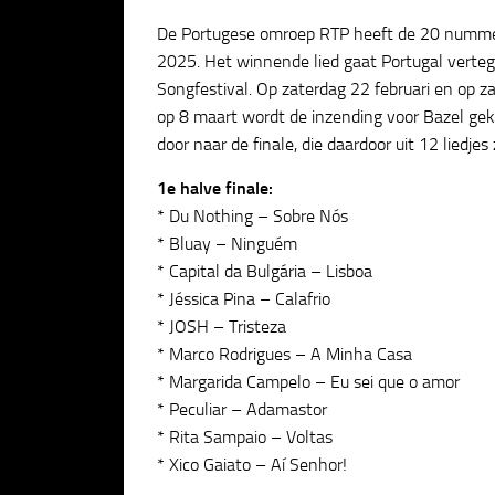
De Portugese omroep RTP heeft de 20 numme
2025. Het winnende lied gaat Portugal verte
Songfestival. Op zaterdag 22 februari en op z
op 8 maart wordt de inzending voor Bazel gekoz
door naar de finale, die daardoor uit 12 liedjes
1e halve finale:
* Du Nothing – Sobre Nós
* Bluay – Ninguém
* Capital da Bulgária – Lisboa
* Jéssica Pina – Calafrio
* JOSH – Tristeza
* Marco Rodrigues – A Minha Casa
* Margarida Campelo – Eu sei que o amor
* Peculiar – Adamastor
* Rita Sampaio – Voltas
* Xico Gaiato – Aí Senhor!