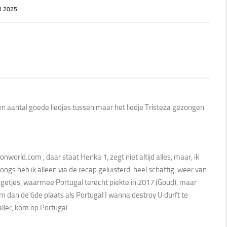
I 2025
n een aantal goede liedjes tussen maar het liedje Tristeza gezongen
onworld.com , daar staat Henka 1, zegt niet altijd alles, maar, ik
gs heb ik alleen via de recap geluisterd, heel schattig, weer van
ingetjes, waarmee Portugal terecht piekte in 2017 (Goud), maar
m dan de 6de plaats als Portugal I wanna destroy U durft te
ller, kom op Portugal……..