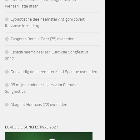
wensenlijstje staan
Cypriotische deelneemster Antigoni covert
Italiaanse inzending
Zangeres Bonnie Tyler (75) overleden
Canada neemt deel aan Eurovisie Songfestival
2027
Drievoudig deelneemster Kirsti Sparboe overleden
35 miljoen minder kijkers voor Eurovisie
Songfestival
Margriet Hermans (72) overleden
EUROVISIE SONGFESTIVAL 2027