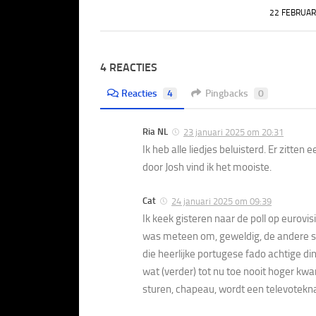
22 FEBRUAR
4 REACTIES
Reacties
4
Pingbacks
0
Ria NL
23 januari 2025 om 20:31
Ik heb alle liedjes beluisterd. Er zitte
door Josh vind ik het mooiste.
Cat
24 januari 2025 om 09:39
Ik keek gisteren naar de poll op eurovisi
was meteen om, geweldig, de andere son
die heerlijke portugese fado achtige d
wat (verder) tot nu toe nooit hoger kwa
sturen, chapeau, wordt een televotekna