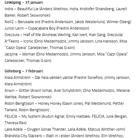
Linköping – 31 januari:
Indra – Beautiful Lie (Anderz Wrethov, Indra, Kristofer Strandberg, Laurell
Barker, Robert Skowronski)
Noll2 – Berusade ord (Fredrik Andersson, Jakob Westerlund, Wilmer Öberg)
Junior Lerin – Copacabana Boy (Fredrik Andersson)
Greczula – Half of Me (Andreas Werling, Karl Ivert, Kian Sang, Greczula)
A*Teens – Iconic (Dino Medanhodzic, Jimmy Jansson, Lina Hansson, Moa
”Cazzi Opeia” Carlebecker, Thomas G:son)
Jacqline – Woman (Dino Medanhodzic, Jimmy Jansson, Moa ”Cazzi Opeia”
Carlebecker, Thomas G:son)
Göteborg – 7 februari:
Klara Almström – Där hela världen väntar (Fredrik Sonefors, Jimmy Jansson,
Klara Almström)
Arwin – Glitter (Arwin Ismail, Axel Schylström, Dino Medanhodzic, Melanie
Wehbe, Robert Skowronski)
Robin Bengtsson – Honey Honey (Gavin Jones, Pär Westerlund, Petter
Tarland, Robin Bengtsson)
FELICIA – My System (Audun Agnar, Emily Harbakk, FELICIA, Julie Bergan,
Theresa Rex)
Laila Adèle – Oxygen (Jonas Thander, Laila Adèle, Marcus Winther-John)
Brandsta City Släckers – Rakt in i elden (Anderz Wrethov, Elin Wrethov,