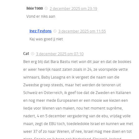
Ikkie1988
2 december 2025 om 23:19
Vond er niks aan
Inez Feytons
3 december 2025 om 11:55
Kaj was goed jj niet
Cat
3 december 2025 om 07:10
Ben erg blij dat Bara Bastu niet won dit jaar en dat de bookies
er weer heerlijk naast zaten zoals in 24, ze voorspelde vette
winnaars, Baby Lasagna en ik vergeet die naam van die
Zweedse groep steeds, maar het werden de tenoren uit
Schweiz en Osterreich, ik geef toe dat de Zweden en Italianen
en nog meer mede Europeanen er een mooie we kiezen een
liedje voor Wenen van maken, nou het moment suprême,
nadert, 4 en 5 december vergadering van de ebu, vrijdag volle
maan, zegt de EBU toch, toedeledokie Israel en kunnen we met
weer 37 of zo naar Wenen, of nee, Israel mag mee doen en tot