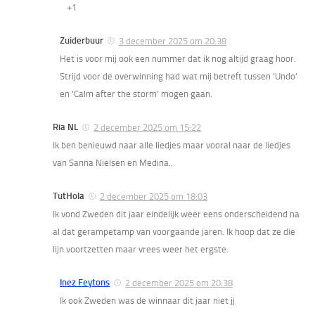
+1
Zuiderbuur
3 december 2025 om 20:38
Het is voor mij ook een nummer dat ik nog altijd graag hoor.
Strijd voor de overwinning had wat mij betreft tussen ‘Undo’
en ‘Calm after the storm’ mogen gaan.
Ria NL
2 december 2025 om 15:22
Ik ben benieuwd naar alle liedjes maar vooral naar de liedjes
van Sanna Nielsen en Medina..
TutHola
2 december 2025 om 18:03
Ik vond Zweden dit jaar eindelijk weer eens onderscheidend na
al dat gerampetamp van voorgaande jaren. Ik hoop dat ze die
lijn voortzetten maar vrees weer het ergste.
Inez Feytons
2 december 2025 om 20:38
Ik ook Zweden was de winnaar dit jaar niet jj