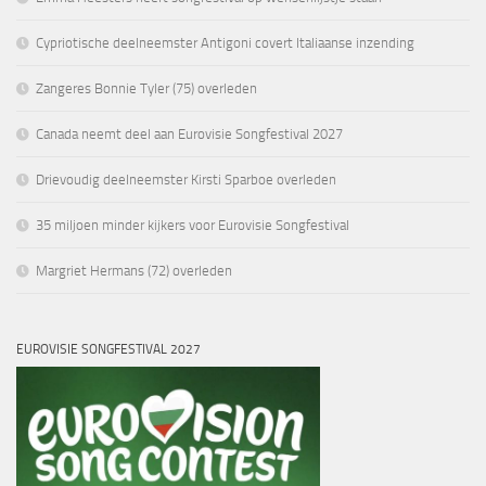
Cypriotische deelneemster Antigoni covert Italiaanse inzending
Zangeres Bonnie Tyler (75) overleden
Canada neemt deel aan Eurovisie Songfestival 2027
Drievoudig deelneemster Kirsti Sparboe overleden
35 miljoen minder kijkers voor Eurovisie Songfestival
Margriet Hermans (72) overleden
EUROVISIE SONGFESTIVAL 2027