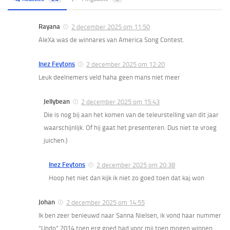
Rayana
2 december 2025 om 11:50
AleXa was de winnares van America Song Contest.
Inez Feytons
2 december 2025 om 12:20
Leuk deelnemers veld haha geen mans niet meer
Jellybean
2 december 2025 om 15:43
Die is nog bij aan het komen van de teleurstelling van dit jaar
waarschijnlijk. Of hij gaat het presenteren. Dus niet te vroeg
juichen:)
Inez Feytons
2 december 2025 om 20:38
Hoop het niet dan kijk ik niet zo goed toen dat kaj won
Johan
2 december 2025 om 14:55
Ik ben zeer benieuwd naar Sanna Nielsen, ik vond haar nummer
“Undo” 2014 toen erg goed had voor mij toen mogen winnen.