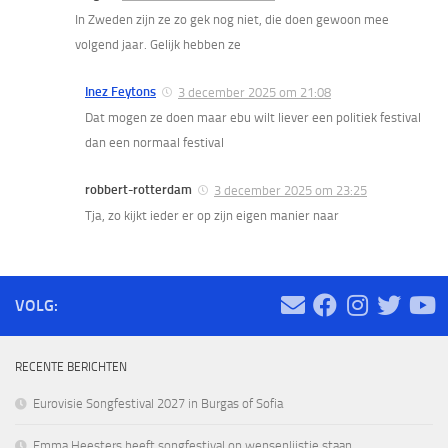
In Zweden zijn ze zo gek nog niet, die doen gewoon mee
volgend jaar. Gelijk hebben ze
Inez Feytons
3 december 2025 om 21:08
Dat mogen ze doen maar ebu wilt liever een politiek festival
dan een normaal festival
robbert-rotterdam
3 december 2025 om 23:25
Tja, zo kijkt ieder er op zijn eigen manier naar
VOLG:
RECENTE BERICHTEN
Eurovisie Songfestival 2027 in Burgas of Sofia
Emma Heesters heeft songfestival op wensenlijstje staan