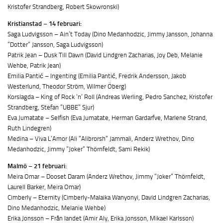
Kristofer Strandberg, Robert Skowronski)
Kristianstad – 14 februari:
Saga Ludvigsson – Ain’t Today (Dino Medanhodzic, Jimmy Jansson, Johanna
”Dotter” Jansson, Saga Ludvigsson)
Patrik Jean – Dusk Till Dawn (David Lindgren Zacharias, Joy Deb, Melanie
Wehbe, Patrik Jean)
Emilia Pantić – Ingenting (Emilia Pantić, Fredrik Andersson, Jakob
Westerlund, Theodor Ström, Wilmer Öberg)
Korslagda – King of Rock ‘n’ Roll (Andreas Werling, Pedro Sanchez, Kristofer
Strandberg, Stefan ”UBBE” Sjur)
Eva Jumatate – Selfish (Eva Jumatate, Herman Gardarfve, Marlene Strand,
Ruth Lindegren)
Medina – Viva L’Amor (Ali ”Alibrorsh” Jammali, Anderz Wrethov, Dino
Medanhodzic, Jimmy ”Joker” Thörnfeldt, Sami Rekik)
Malmö – 21 februari:
Meira Omar – Dooset Daram (Anderz Wrethov, Jimmy ”Joker” Thörnfeldt,
Laurell Barker, Meira Omar)
Cimberly – Eternity (Cimberly-Malaika Wanyonyi, David Lindgren Zacharias,
Dino Medanhodzic, Melanie Wehbe)
Erika Jonsson – Från landet (Amir Aly, Erika Jonsson, Mikael Karlsson)