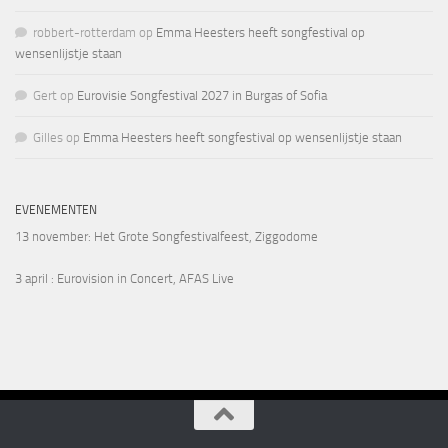
robbert-rotterdam
op
Emma Heesters heeft songfestival op
wensenlijstje staan
Gert
op
Eurovisie Songfestival 2027 in Burgas of Sofia
Gilles
op
Emma Heesters heeft songfestival op wensenlijstje staan
EVENEMENTEN
13 november
: Het Grote Songfestivalfeest, Ziggodome
3 april
: Eurovision in Concert, AFAS Live