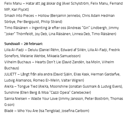
Felix Manu – Hatar att jag älskar dig (Axel Schylström, Felix Manu, Fernand
MP, Karl Flyckt)
Smash Into Pieces – Hollow (Benjamin Jennebo, Chris Adam Hedman
Sörbye, Per Bergquist, Philip Strand)
Timo Räisänen – Ingenting är efter oss (Andreas ”Giri” Lindbergh, Jimmy
”Joker” Thörnfeldt, Joy Deb, Lina Räisänen, Linnea Deb, Timo Räisänen)
Sundsvall – 28 februari:
Lilla Al-Fadji – Delulu (Daniel Réhn, Edward af Sillén, Lilla Al-Fadji, Fredrik
Sonefors, Melanie Wehbe, Mikaela Samuelsson)
Vilhelm Buchaus – Hearts Don’t Lie (David Zandén, Isa Molin, Vilhelm
Buchaus)
JULIETT – Långt från alla andra (David Själin, Elias Kask, Herman Gardarfve,
Ludvig Alamanos, Romeo Er-Melin, Valter Wigren)
AleXa – Tongue Tied (AleXa, Moonshine (Jonatan Gusmark & Ludvig Evers),
Sunshine (Ellen Berg & Moa ”Cazzi Opeia” Carlebecker)
Sanna Nielsen – Waste Your Love (Jimmy Jansson, Peter Boström, Thomas
G:son)
Bladë – Who You Are (Isa Tengblad, Josefina Carlbom)