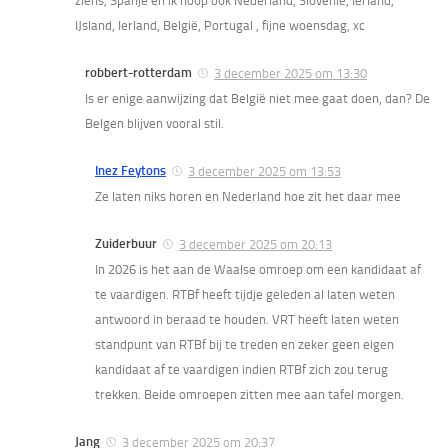
ziens, Spanje en ik hoop ook Nederland, Slovenië, Ierland,
IJsland, Ierland, België, Portugal , fijne woensdag, xc
robbert-rotterdam
3 december 2025 om 13:30
Is er enige aanwijzing dat België niet mee gaat doen, dan? De
Belgen blijven vooral stil.
Inez Feytons
3 december 2025 om 13:53
Ze laten niks horen en Nederland hoe zit het daar mee
Zuiderbuur
3 december 2025 om 20:13
In 2026 is het aan de Waalse omroep om een kandidaat af
te vaardigen. RTBf heeft tijdje geleden al laten weten
antwoord in beraad te houden. VRT heeft laten weten
standpunt van RTBf bij te treden en zeker geen eigen
kandidaat af te vaardigen indien RTBf zich zou terug
trekken. Beide omroepen zitten mee aan tafel morgen.
Jang
3 december 2025 om 20:37