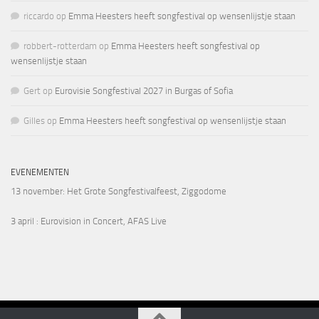
riccardo
op
Emma Heesters heeft songfestival op wensenlijstje staan
robbert-rotterdam
op
Emma Heesters heeft songfestival op
wensenlijstje staan
Gert
op
Eurovisie Songfestival 2027 in Burgas of Sofia
Gilles
op
Emma Heesters heeft songfestival op wensenlijstje staan
EVENEMENTEN
13 november
: Het Grote Songfestivalfeest, Ziggodome
3 april
: Eurovision in Concert, AFAS Live