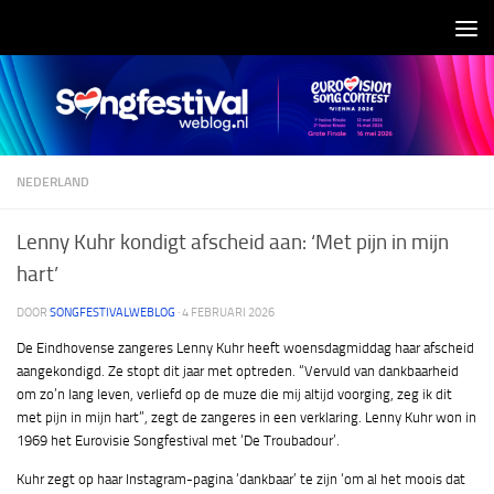
Doorgaan naar inhoud
NEDERLAND
Lenny Kuhr kondigt afscheid aan: ‘Met pijn in mijn
hart’
DOOR
SONGFESTIVALWEBLOG
·
4 FEBRUARI 2026
De Eindhovense zangeres Lenny Kuhr heeft woensdagmiddag haar afscheid
aangekondigd. Ze stopt dit jaar met optreden. “Vervuld van dankbaarheid
om zo’n lang leven, verliefd op de muze die mij altijd voorging, zeg ik dit
met pijn in mijn hart”, zegt de zangeres in een verklaring. Lenny Kuhr won in
1969 het Eurovisie Songfestival met ‘De Troubadour’.
Kuhr zegt op haar Instagram-pagina ‘dankbaar’ te zijn ‘om al het moois dat