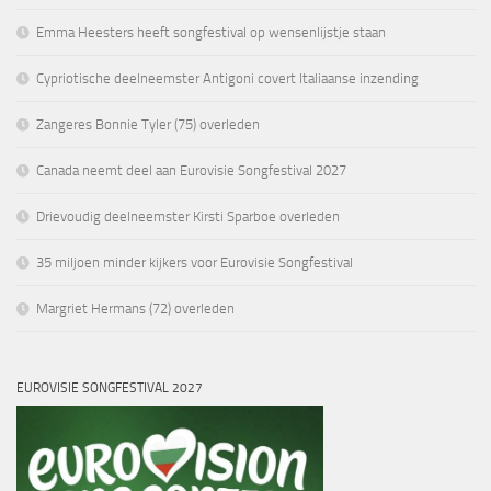
Emma Heesters heeft songfestival op wensenlijstje staan
Cypriotische deelneemster Antigoni covert Italiaanse inzending
Zangeres Bonnie Tyler (75) overleden
Canada neemt deel aan Eurovisie Songfestival 2027
Drievoudig deelneemster Kirsti Sparboe overleden
35 miljoen minder kijkers voor Eurovisie Songfestival
Margriet Hermans (72) overleden
EUROVISIE SONGFESTIVAL 2027