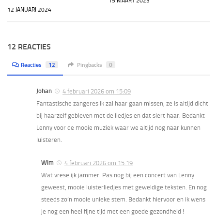
15 MAART 2023
12 JANUARI 2024
12 REACTIES
Reacties
12
Pingbacks
0
Johan
4 februari 2026 om 15:09
Fantastische zangeres ik zal haar gaan missen, ze is altijd dicht
bij haarzelf gebleven met de liedjes en dat siert haar. Bedankt
Lenny voor de mooie muziek waar we altijd nog naar kunnen
luisteren.
Wim
4 februari 2026 om 15:19
Wat vreselijk jammer. Pas nog bij een concert van Lenny
geweest, mooie luisterliedjes met geweldige teksten. En nog
steeds zo’n mooie unieke stem. Bedankt hiervoor en ik wens
je nog een heel fijne tijd met een goede gezondheid !