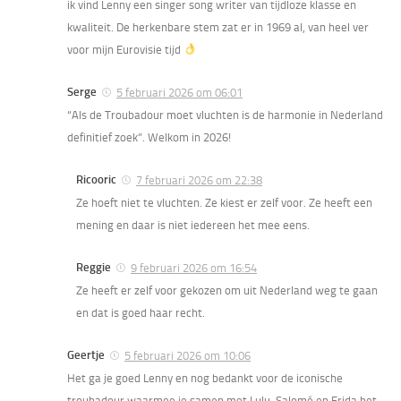
ik vind Lenny een singer song writer van tijdloze klasse en
kwaliteit. De herkenbare stem zat er in 1969 al, van heel ver
voor mijn Eurovisie tijd
Serge
5 februari 2026 om 06:01
“Als de Troubadour moet vluchten is de harmonie in Nederland
definitief zoek”. Welkom in 2026!
Ricooric
7 februari 2026 om 22:38
Ze hoeft niet te vluchten. Ze kiest er zelf voor. Ze heeft een
mening en daar is niet iedereen het mee eens.
Reggie
9 februari 2026 om 16:54
Ze heeft er zelf voor gekozen om uit Nederland weg te gaan
en dat is goed haar recht.
Geertje
5 februari 2026 om 10:06
Het ga je goed Lenny en nog bedankt voor de iconische
troubadour waarmee je samen met Lulu, Salomé en Frida het