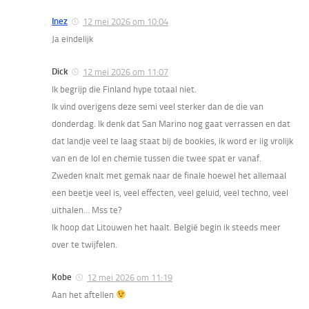
Inez
12 mei 2026 om 10:04
Ja eindelijk
Dick
12 mei 2026 om 11:07
Ik begrijp die Finland hype totaal niet.
Ik vind overigens deze semi veel sterker dan de die van
donderdag. Ik denk dat San Marino nog gaat verrassen en dat
dat landje veel te laag staat bij de bookies, ik word er iig vrolijk
van en de lol en chemie tussen die twee spat er vanaf.
Zweden knalt met gemak naar de finale hoewel het allemaal
een beetje veel is, veel effecten, veel geluid, veel techno, veel
uithalen… Mss te?
Ik hoop dat Litouwen het haalt. België begin ik steeds meer
over te twijfelen.
Kobe
12 mei 2026 om 11:19
Aan het aftellen