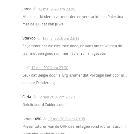
Jorno
12 mei 2026 om 23:05
Michelle… kinderen vermoorden en verkrachten in Palestina
met de IDF dat kan jij wel!
Starkoo
12 mei 2026 om 23:13
Zo jammer dat we niet mee doen, de kans om te winnen dit
jaar met een goed nummer had er ruim in gezeten!
J.
12 mei 2026 om 23:20
Leuk dat België door is! Erg jammer dat Portugal niet door is…
op naar Donderdag..
Carla
12 mei 2026 om 23:23
Gefeliciteerd Zuiderburen!!
Jeroen-050
12 mei 2026 om 23:35
Presentatoren van de ORF daarentegen vond ik dramatisch. In
jaren niet zo slecht als nu.