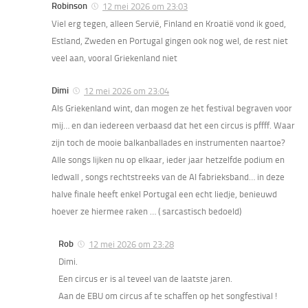
Robinson
12 mei 2026 om 23:03
Viel erg tegen, alleen Servië, Finland en Kroatië vond ik goed,
Estland, Zweden en Portugal gingen ook nog wel, de rest niet
veel aan, vooral Griekenland niet
Dimi
12 mei 2026 om 23:04
Als Griekenland wint, dan mogen ze het festival begraven voor
mij… en dan iedereen verbaasd dat het een circus is pffff. Waar
zijn toch de mooie balkanballades en instrumenten naartoe?
Alle songs lijken nu op elkaar, ieder jaar hetzelfde podium en
ledwall , songs rechtstreeks van de AI fabrieksband… in deze
halve finale heeft enkel Portugal een echt liedje, benieuwd
hoever ze hiermee raken … ( sarcastisch bedoeld)
Rob
12 mei 2026 om 23:28
Dimi.
Een circus er is al teveel van de laatste jaren.
Aan de EBU om circus af te schaffen op het songfestival !