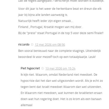
Dat de regels aangepast / verscherpt moet worden is duidelijk.
Voor dit jaar is het weer de herkenbare beat en dreun die elk
jaar bij bijna alle landen aanwezig is.
Natuurlijk heeft ieder zijn eigen smaak…
Finland , Portugal, Kroatië mogen van mij door.
Bij de “press” staat Portugal in de top 5 voor deze semi finale!!
riccardo
12 mei 2026 om 08:56
Ben vooral benieuwd naar de complete stagings. Uiteindelijk
beoordeel ik voor mezelf toch op een totaalplaatje. Leuk!
Piet hypocriet
13 mei 2026 om 15:24
Ik kijk niet. Waarom, omdat Nederland niet meedoet. De
hypocrisie dat het dan wel uitgezonden wordt. Als je echt zo
tegen bent dat Israël meedoet Waarom dan wel uitzenden.
En Waarom niet meedoen, wat kunnen de Israëlieten eraan
doen wat hun regering doet. Het is zo krom als een banaan
allemaal