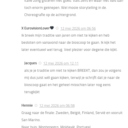
Italie zong gisteren niet goed. Vals zelfs en waar niet vals dan
toch enorm geknepen. Wel mooie storytelling in de.
Choreografie op de achtergrond.
X EurovisionLover
12 mei 2026 om 06:56
Ik breek mijn traditie van jaren om niet te kijken en heb
besloten om vanavond naar de bioscoop te gaan. Ik kijk het
later eventueel wel terug. Veel plezier voor degene die kijkt.
Jacques
12 mei 2026 om 12:11
als je je traditie om niet te kijken BREEKT, dan zou je volgens
mij dus juist wél gaan kijken, terwijl je schrijft dat je naar de
bioscoop gaat en het geheel misschien later nog eens
terugkijkt
Hennie
12 mei 2026 om 06:58
Graag naar de finale: Zweden, België, Finland, Servië en vooruit
San Marino.
Naar huis: Montenegro, Moldavië, Portugal.