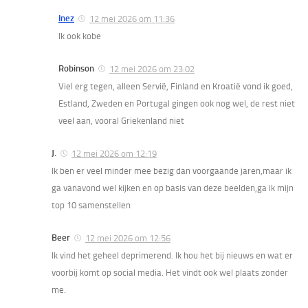
Inez
12 mei 2026 om 11:36
Ik ook kobe
Robinson
12 mei 2026 om 23:02
Viel erg tegen, alleen Servië, Finland en Kroatië vond ik goed,
Estland, Zweden en Portugal gingen ook nog wel, de rest niet
veel aan, vooral Griekenland niet
J.
12 mei 2026 om 12:19
Ik ben er veel minder mee bezig dan voorgaande jaren,maar ik
ga vanavond wel kijken en op basis van deze beelden,ga ik mijn
top 10 samenstellen
Beer
12 mei 2026 om 12:56
Ik vind het geheel deprimerend. Ik hou het bij nieuws en wat er
voorbij komt op social media. Het vindt ook wel plaats zonder
me.