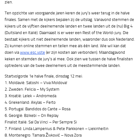
zien.
Ten opzichte van voorgaande jaren keren de jury’s weer terug in de halve
finales. Samen met de kijkers bepalen zij de uitslag. Vanavond stemmen de
kijkers uit de vijftien deelnemende landen en twee landen uit de (nu) Big 4
(Duitsland en Italië). Daarnaast is er weer een Rest of the World-jury. Die
bestaat kijkers uit niet deelnemende landen, waaronder dus ook Nederland.
Zij kunnen online stemmen en tellen mee als één land. Wie wil kan dat
doen via
www.esc.vote
(er zijn kosten aan verbonden). Maandagavond
keken en stemden de jury’s al mee. Ook zien we tussen de halve finalisten
optredens van de twee deelnemers uit de meestemmende landen.
Startvolgorde 1e halve finale, dinsdag 12 mei:
1. Moldavië: Satoshi – Viva Moldova!
2. Zweden: Felicia – My System
3. Kroatië: Lelek – Andromeda
4. Griekenland: Akylas – Ferto
5. Portugal: Bandidos do Cante – Rosa
6. Georgië: Bzikebi – On Replay
Finalist Italië: Sal Da Vinci – Per Sempre Si
7. Finland: Linda Lampenius & Pete Parkkonen – Liekinheitin
8. Montenegro: Tamara Živković – Nova Zora