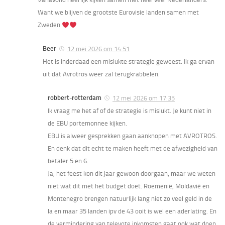
Want we blijven de grootste Eurovisie landen samen met
Zweden
Beer
12 mei 2026 om 14:51
Het is inderdaad een mislukte strategie geweest. Ik ga ervan
uit dat Avrotros weer zal terugkrabbelen.
robbert-rotterdam
12 mei 2026 om 17:35
Ik vraag me het af of de strategie is mislukt. Je kunt niet in
de EBU portemonnee kijken.
EBU is alweer gesprekken gaan aanknopen met AVROTROS.
En denk dat dit echt te maken heeft met de afwezigheid van
betaler 5 en 6.
Ja, het feest kon dit jaar gewoon doorgaan, maar we weten
niet wat dit met het budget doet. Roemenië, Moldavië en
Montenegro brengen natuurlijk lang niet zo veel geld in de
la en maar 35 landen ipv de 43 ooit is wel een aderlating. En
de vermindering van televote inkomsten gaat ook wat doen.