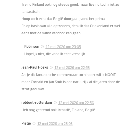
Ik vind Finland ook nog steeds goed, maar live nu toch niet zo
fantastisch.
Hoop toch echt dat België doorgaat, vond het prima.
En op basis van alle optredens, denk ik dat Griekenland er wel
eens met de winst vandoor kan gaan
Robinson
12 mei 2026 om 23:05
Hopelijk niet, die vond ik echt vreselijk
Jean-Paul Hoeks
12 mei 2026 om 22:53
Als je dit fantastische commentaar toch hoort wil ik NOOIT
meer Cornald en Jan Smit is ons natuurlijk al die jaren door de
strot geduwd!
robbert-rotterdam
12 mei 2026 om 22:56
Heb nog gestemd ook: Kroatië, Finland, België.
Pietje
12 mei 2026 om 23:03