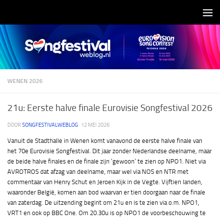
Doorgaan naar inhoud
WENEN 2026
21u: Eerste halve finale Eurovisie Songfestival 2026
DOOR
SONGFESTIVALWEBLOG
·
12 MEI 2026
Vanuit de Stadthalle in Wenen komt vanavond de eerste halve finale van
het 70e Eurovisie Songfestival. Dit jaar zonder Nederlandse deelname, maar
de beide halve finales en de finale zijn ‘gewoon’ te zien op NPO1. Niet via
AVROTROS dat afzag van deelname, maar wel via NOS en NTR met
commentaar van Henry Schut en Jeroen Kijk in de Vegte. Vijftien landen,
waaronder België, komen aan bod waarvan er tien doorgaan naar de finale
van zaterdag. De uitzending begint om 21u en is te zien via o.m. NPO1,
VRT1 en ook op BBC One. Om 20.30u is op NPO1 de voorbeschouwing te