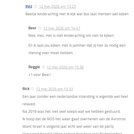
Inez
12 mei 2026 om 13:25
Beetje kinderachtig niet ik kijk wel dus laat mensen wel kijken
Beer
12 mei 2026 om 14:47
Nee, Inez. Het is niet kinderachtig om niet te kijken.
En ik laat jou kijken. Het is jammer dat jij hier zo nodig een
mening over moet hebben.
Reggie
12 mei 2026 om 15:36
+1 voor Beer!
Rick
12 mei 2026 om 13:33
Een jaar zonder een nederlandse inzending is eigenlijk wel heel
relaxed.
Na 2019 was het niet veel soeps wat we hebben gestuurd.
Ik hoop dat de NOS het weer gaat overnenen van de Avrotros.
Want Israel is volgend jaar echt wel weer van de partij.
Vanavond heerlijk kijken samen met heel veel Nederlanders.