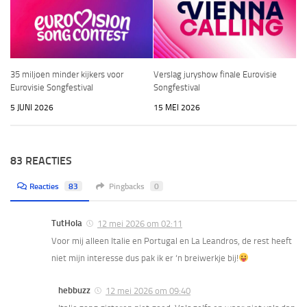
35 miljoen minder kijkers voor
Verslag juryshow finale Eurovisie
Eurovisie Songfestival
Songfestival
5 JUNI 2026
15 MEI 2026
83 REACTIES
Reacties
83
Pingbacks
0
TutHola
12 mei 2026 om 02:11
Voor mij alleen Italie en Portugal en La Leandros, de rest heeft
niet mijn interesse dus pak ik er ‘n breiwerkje bij!
hebbuzz
12 mei 2026 om 09:40