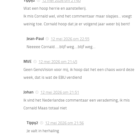
Tippy2
12 mei 2026 om 21:40
Wat een hoop herrie en aanstellerij.
Ik mis Cornald wel, vind het commentaar maar slapjes… voegt
weinig toe. Cornald hoop dat je er volgend jaar weer bij bent!
Jean-Paul
12 mei 2026 om 22:55
Neeeee Cornald…..blijf weg….blijf weg…
MVE
12 mei 2026 om 21:45
Geen GenoVision voor mij, ik hoop dat het een chaos word deze
week, dat is wat de EBU verdiend
Johan
12 mei 2026 om 21:51
Ik vind het Nederlandse commentaar een verademing, ik mis
Cornald Maas totaal niet
Tippy2
12 mei 2026 om 21:56
Je valt in herhaling