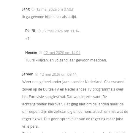
Jang
12 mei 2026 om 07:03
Ik ga gewoon kijken net als altijd.
Ria NL
12 mei 2026 om 11:14
+1
Hennie
12 mei 2026 om 14:01
Tuurlijk kijken, en volgend jaar gewoon meedoen.
Jeroen
12 mei 2026 om 08:14
Weer een geheel ander jaar… zonder Nederland. Gisteravond
zowel op de Duitse TV en Nederlandse TV programma’s over
het Eurovisie songfestival. Dat was interessant. De
achtergronden hierover. Het ging niet om de landen maar de
omroepen. Zijn die zelfstandig en demoncratisch en niet wat de
regering wil. Dus geen spreekbuis van de regering maar juist
vrije pers.