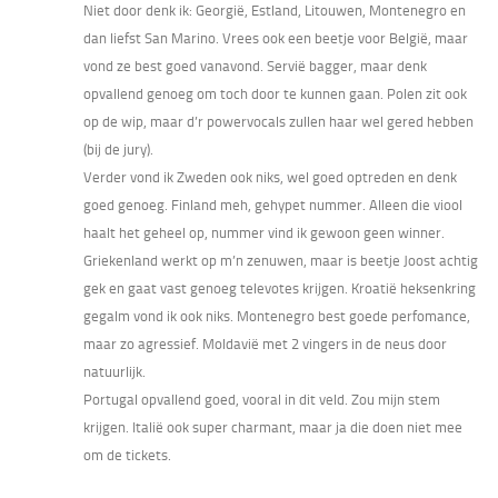
Niet door denk ik: Georgië, Estland, Litouwen, Montenegro en
dan liefst San Marino. Vrees ook een beetje voor België, maar
vond ze best goed vanavond. Servië bagger, maar denk
opvallend genoeg om toch door te kunnen gaan. Polen zit ook
op de wip, maar d’r powervocals zullen haar wel gered hebben
(bij de jury).
Verder vond ik Zweden ook niks, wel goed optreden en denk
goed genoeg. Finland meh, gehypet nummer. Alleen die viool
haalt het geheel op, nummer vind ik gewoon geen winner.
Griekenland werkt op m’n zenuwen, maar is beetje Joost achtig
gek en gaat vast genoeg televotes krijgen. Kroatië heksenkring
gegalm vond ik ook niks. Montenegro best goede perfomance,
maar zo agressief. Moldavië met 2 vingers in de neus door
natuurlijk.
Portugal opvallend goed, vooral in dit veld. Zou mijn stem
krijgen. Italië ook super charmant, maar ja die doen niet mee
om de tickets.