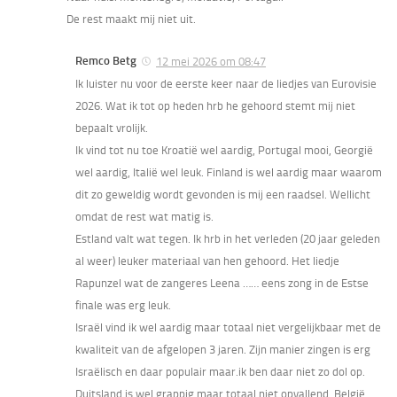
De rest maakt mij niet uit.
Remco Betg
12 mei 2026 om 08:47
Ik luister nu voor de eerste keer naar de liedjes van Eurovisie
2026. Wat ik tot op heden hrb he gehoord stemt mij niet
bepaalt vrolijk.
Ik vind tot nu toe Kroatië wel aardig, Portugal mooi, Georgië
wel aardig, Italië wel leuk. Finland is wel aardig maar waarom
dit zo geweldig wordt gevonden is mij een raadsel. Wellicht
omdat de rest wat matig is.
Estland valt wat tegen. Ik hrb in het verleden (20 jaar geleden
al weer) leuker materiaal van hen gehoord. Het liedje
Rapunzel wat de zangeres Leena …… eens zong in de Estse
finale was erg leuk.
Israël vind ik wel aardig maar totaal niet vergelijkbaar met de
kwaliteit van de afgelopen 3 jaren. Zijn manier zingen is erg
Israëlisch en daar populair maar.ik ben daar niet zo dol op.
Duitsland is wel grappig maar totaal niet opvallend. België,