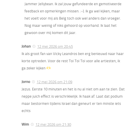
Jammer Jellybean. Ik zal jouw gefundeerde en gemotiveerde
feedback en opmerkingen missen. :-). Ik ga wel kijken, maar
het voelt voor mij als Belg toch ook wel anders dan vroeger.
Nog maar weinig of niks gehoord op voorhand. Ik laat het
gewoon over mij komen dit jaar.
Johan
12 mei 2026 om 20:45
Ik als groot fan van Vicky Leandros ben erg benieuwd naar haar
korte optreden. Voor de rest Toi Toi Toi voor alle artiesten, ik
ga zeker kijken
Jorno
12 mei 2026 om 21:09
Jezus. Eerste 10 minuten en het is nu al niet om aan te zien. Dat
neppe juich effect is verschrikkelijk. Ik haak af. Laat dat podium
maar bestormen tijdens Israel dan geneurt er ten minste iets
echts
Wim
12 mei 2026 om 21:30