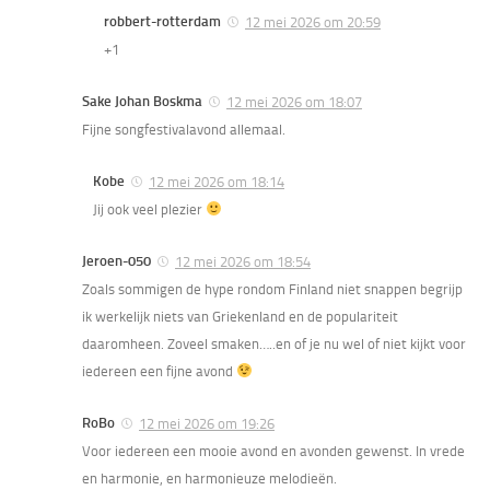
robbert-rotterdam
12 mei 2026 om 20:59
+1
Sake Johan Boskma
12 mei 2026 om 18:07
Fijne songfestivalavond allemaal.
Kobe
12 mei 2026 om 18:14
Jij ook veel plezier
Jeroen-050
12 mei 2026 om 18:54
Zoals sommigen de hype rondom Finland niet snappen begrijp
ik werkelijk niets van Griekenland en de populariteit
daaromheen. Zoveel smaken…..en of je nu wel of niet kijkt voor
iedereen een fijne avond
RoBo
12 mei 2026 om 19:26
Voor iedereen een mooie avond en avonden gewenst. In vrede
en harmonie, en harmonieuze melodieën.