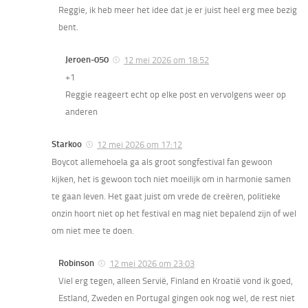
Reggie, ik heb meer het idee dat je er juist heel erg mee bezig
bent.
Jeroen-050
12 mei 2026 om 18:52
+1
Reggie reageert echt op elke post en vervolgens weer op
anderen
Starkoo
12 mei 2026 om 17:12
Boycot allemehoela ga als groot songfestival fan gewoon
kijken, het is gewoon toch niet moeilijk om in harmonie samen
te gaan leven. Het gaat juist om vrede de creëren, politieke
onzin hoort niet op het festival en mag niet bepalend zijn of wel
om niet mee te doen.
Robinson
12 mei 2026 om 23:03
Viel erg tegen, alleen Servië, Finland en Kroatië vond ik goed,
Estland, Zweden en Portugal gingen ook nog wel, de rest niet