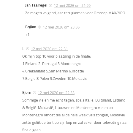
Jan Taalregel
12 mei 2026 om 21:59
Ze mogen volgend jaar terugkomen voor Omroep MAX/NPO.
Br@m
12 mei 2026 om 23:36
+1
J.
12 mei 2026 om 22:31
Ok,mijn top 10 voor plaatsing in de finale:
1.Finland 2. Portugal 3.Montenegro
4.Griekenland 5.San Marino 6.Kroatie
7.Belgie 8.Polen 9.Zweden 10.Moldavie
Bjorn
12 mei 2026 om 22:33
Sommige vielen me echt tegen, zoals Italië, Duitsland, Estland
& België. Moldavië, Litouwen en Montenegro vielen op.
Montenegro omdat die al de hele week vals zongen, Moldavië
zette gelijk de tent op zijn kop en zal zeker door televoting naar
finale gaan.