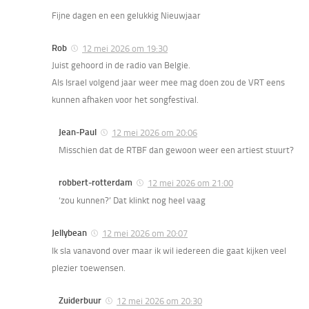
Fijne dagen en een gelukkig Nieuwjaar
Rob
12 mei 2026 om 19:30
Juist gehoord in de radio van Belgie.
Als Israel volgend jaar weer mee mag doen zou de VRT eens
kunnen afhaken voor het songfestival.
Jean-Paul
12 mei 2026 om 20:06
Misschien dat de RTBF dan gewoon weer een artiest stuurt?
robbert-rotterdam
12 mei 2026 om 21:00
‘zou kunnen?’ Dat klinkt nog heel vaag
Jellybean
12 mei 2026 om 20:07
Ik sla vanavond over maar ik wil iedereen die gaat kijken veel
plezier toewensen.
Zuiderbuur
12 mei 2026 om 20:30