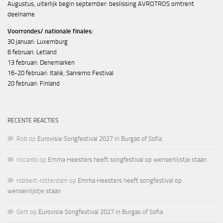
Augustus, uiterlijk begin september: beslissing AVROTROS omtrent
deelname
Voorrondes/ nationale finales:
30 januari: Luxemburg
6 februari: Letland
13 februari: Denemarken
16-20 februari: Italië, Sanremo Festival
20 februari: Finland
RECENTE REACTIES
Rob
op
Eurovisie Songfestival 2027 in Burgas of Sofia
riccardo
op
Emma Heesters heeft songfestival op wensenlijstje staan
robbert-rotterdam
op
Emma Heesters heeft songfestival op
wensenlijstje staan
Gert
op
Eurovisie Songfestival 2027 in Burgas of Sofia