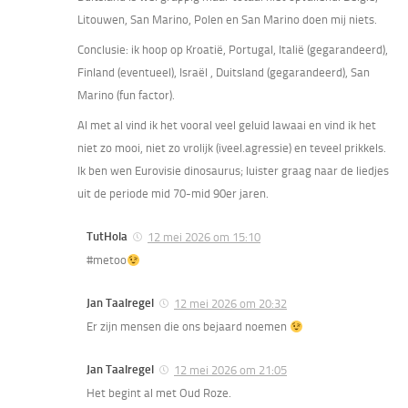
Litouwen, San Marino, Polen en San Marino doen mij niets.
Conclusie: ik hoop op Kroatië, Portugal, Italië (gegarandeerd),
Finland (eventueel), Israël , Duitsland (gegarandeerd), San
Marino (fun factor).
Al met al vind ik het vooral veel geluid lawaai en vind ik het
niet zo mooi, niet zo vrolijk (iveel.agressie) en teveel prikkels.
Ik ben wen Eurovisie dinosaurus; luister graag naar de liedjes
uit de periode mid 70-mid 90er jaren.
TutHola
12 mei 2026 om 15:10
#metoo
Jan Taalregel
12 mei 2026 om 20:32
Er zijn mensen die ons bejaard noemen
Jan Taalregel
12 mei 2026 om 21:05
Het begint al met Oud Roze.