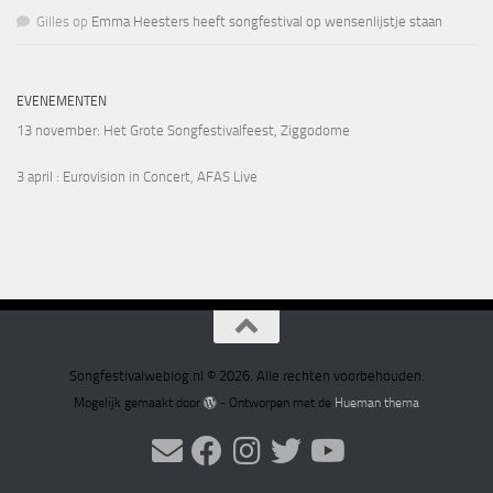
Gilles
op
Emma Heesters heeft songfestival op wensenlijstje staan
EVENEMENTEN
13 november
: Het Grote Songfestivalfeest, Ziggodome
3 april
: Eurovision in Concert, AFAS Live
Songfestivalweblog.nl © 2026. Alle rechten voorbehouden.
Mogelijk gemaakt door
- Ontworpen met de
Hueman thema