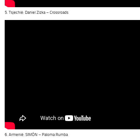
5. Tsjechië: Daniel Zizka – Crossroads
6. Armenië: SIMÓN – Paloma Rumba