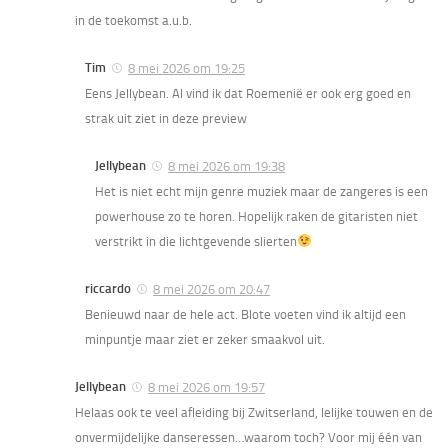
in de toekomst a.u.b.
Tim
8 mei 2026 om 19:25
Eens Jellybean. Al vind ik dat Roemenië er ook erg goed en
strak uit ziet in deze preview
Jellybean
8 mei 2026 om 19:38
Het is niet echt mijn genre muziek maar de zangeres is een
powerhouse zo te horen. Hopelijk raken de gitaristen niet
verstrikt in die lichtgevende slierten
riccardo
8 mei 2026 om 20:47
Benieuwd naar de hele act. Blote voeten vind ik altijd een
minpuntje maar ziet er zeker smaakvol uit.
Jellybean
8 mei 2026 om 19:57
Helaas ook te veel afleiding bij Zwitserland, lelijke touwen en de
onvermijdelijke danseressen…waarom toch? Voor mij één van