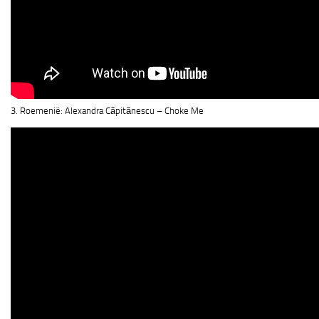
3. Roemenië: Alexandra Căpitănescu – Choke Me