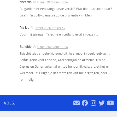
riccardo
8 mei 2026 om 20:24
Bulgarije met een aangepaste versie? Wat doet dat koor daar?
Gaat m’n guilty pleasure zo de prullenbak in. Meh..
Ria NL
9 mei 2026 om 09:54
Voor mij springen Tsjechië en Letland eruit in deze rij.
Bandido
9 mei 2026 om 11:24
Tsjechië ziet er gelukkig goed uit, heel mooi in beeld gebracht.
Zelfde geldt voor Letland, Azerbeidzjan en Armenië. Ik vind
Cyprus en Denemarken af en toe behoorlijk vals, al ziet het er
wel mooi uit. Bulgarije daarentegen valt me erg tegen, heel
rommelig.
VOLG: