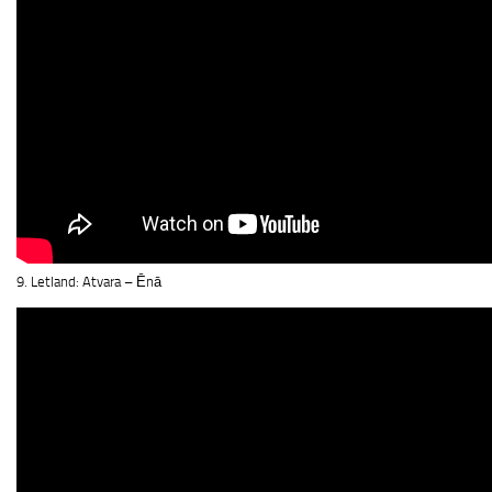
9. Letland: Atvara – Ēnā