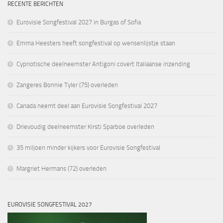
RECENTE BERICHTEN
Eurovisie Songfestival 2027 in Burgas of Sofia
Emma Heesters heeft songfestival op wensenlijstje staan
Cypriotische deelneemster Antigoni covert Italiaanse inzending
Zangeres Bonnie Tyler (75) overleden
Canada neemt deel aan Eurovisie Songfestival 2027
Drievoudig deelneemster Kirsti Sparboe overleden
35 miljoen minder kijkers voor Eurovisie Songfestival
Margriet Hermans (72) overleden
EUROVISIE SONGFESTIVAL 2027