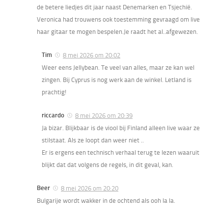
de betere liedjes dit jaar naast Denemarken en Tsjechië.
Veronica had trouwens ook toestemming gevraagd om live
haar gitaar te mogen bespelen.Je raadt het al..afgewezen.
Tim
8 mei 2026 om 20:02
Weer eens Jellybean. Te veel van alles, maar ze kan wel
zingen. Bij Cyprus is nog werk aan de winkel. Letland is
prachtig!
riccardo
8 mei 2026 om 20:39
Ja bizar. Blijkbaar is de viool bij Finland alleen live waar ze
stilstaat. Als ze loopt dan weer niet ..
Er is ergens een technisch verhaal terug te lezen waaruit
blijkt dat dat volgens de regels, in dit geval, kan.
Beer
8 mei 2026 om 20:20
Bulgarije wordt wakker in de ochtend als ooh la la.