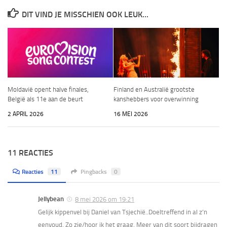
DIT VIND JE MISSCHIEN OOK LEUK...
Moldavië opent halve finales,
Finland en Australië grootste
België als 11e aan de beurt
kanshebbers voor overwinning
2 APRIL 2026
16 MEI 2026
11 REACTIES
Reacties
11
Pingbacks
0
Jellybean
8 mei 2026 om 19:21
Gelijk kippenvel bij Daniel van Tsjechië..Doeltreffend in al z’n
eenvoud. Zo zie/hoor ik het graag. Meer van dit soort bijdragen