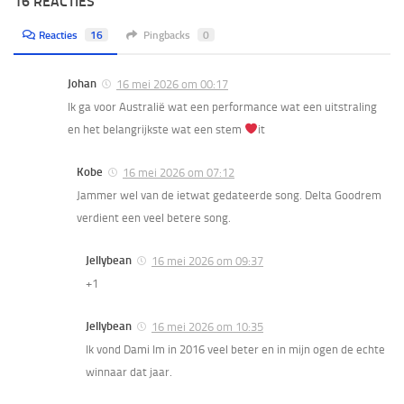
16 REACTIES
Reacties
16
Pingbacks
0
Johan
16 mei 2026 om 00:17
Ik ga voor Australië wat een performance wat een uitstraling
en het belangrijkste wat een stem
it
Kobe
16 mei 2026 om 07:12
Jammer wel van de ietwat gedateerde song. Delta Goodrem
verdient een veel betere song.
Jellybean
16 mei 2026 om 09:37
+1
Jellybean
16 mei 2026 om 10:35
Ik vond Dami Im in 2016 veel beter en in mijn ogen de echte
winnaar dat jaar.