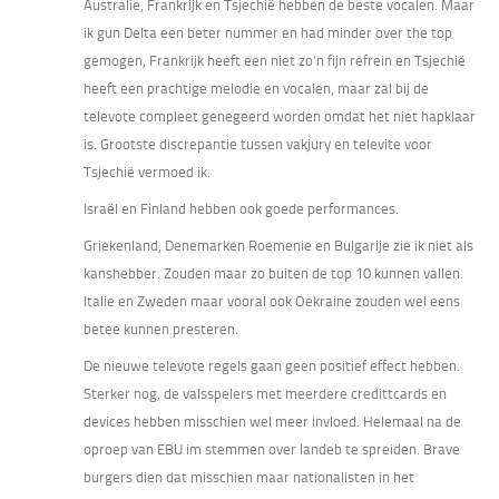
Australie, Frankrijk en Tsjechië hebben de beste vocalen. Maar
ik gun Delta een beter nummer en had minder over the top
gemogen, Frankrijk heeft een niet zo’n fijn refrein en Tsjechië
heeft een prachtige melodie en vocalen, maar zal bij de
televote compleet genegeerd worden omdat het niet hapklaar
is. Grootste discrepantie tussen vakjury en televite voor
Tsjechië vermoed ik.
Israël en Finland hebben ook goede performances.
Griekenland, Denemarken Roemenie en Bulgarije zie ik niet als
kanshebber. Zouden maar zo buiten de top 10 kunnen vallen.
Italie en Zweden maar vooral ook Oekraine zouden wel eens
betee kunnen presteren.
De nieuwe televote regels gaan geen positief effect hebben.
Sterker nog, de valsspelers met meerdere credittcards en
devices hebben misschien wel meer invloed. Helemaal na de
oproep van EBU im stemmen over landeb te spreiden. Brave
burgers dien dat misschien maar nationalisten in het