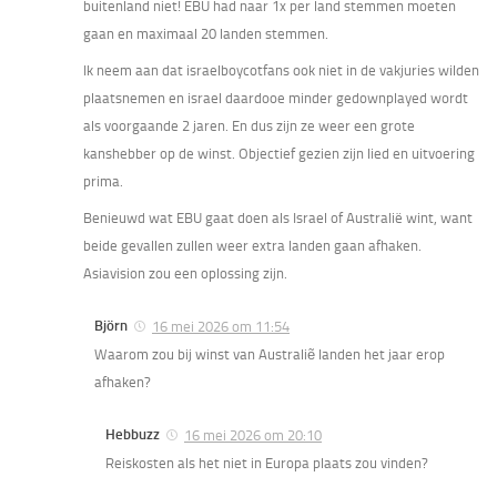
buitenland niet! EBU had naar 1x per land stemmen moeten
gaan en maximaal 20 landen stemmen.
Ik neem aan dat israelboycotfans ook niet in de vakjuries wilden
plaatsnemen en israel daardooe minder gedownplayed wordt
als voorgaande 2 jaren. En dus zijn ze weer een grote
kanshebber op de winst. Objectief gezien zijn lied en uitvoering
prima.
Benieuwd wat EBU gaat doen als Israel of Australië wint, want
beide gevallen zullen weer extra landen gaan afhaken.
Asiavision zou een oplossing zijn.
Björn
16 mei 2026 om 11:54
Waarom zou bij winst van Australiẽ landen het jaar erop
afhaken?
Hebbuzz
16 mei 2026 om 20:10
Reiskosten als het niet in Europa plaats zou vinden?