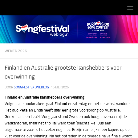
Doorgaan naar inhoud
WENEN 2026
Finland en Australië grootste kanshebbers voor
overwinning
DOOR
SONGFESTIVALWEBLOG
·
16 MEI 2026
Finland en Australië kanshebbers overwinning
Volgens de bookmakers gaat
Finland
er zaterdag er met de winst vandoor.
Het duo Pete en Linda heeft daar een grote voorsprong op Australië,
Griekenland en Israël. Vorig jaar stond Zweden ook hoog bovenaan bij de
wedkantoren, maar het trio Kaj werd toen ‘slechts’ 4e. Dus een
uitgemaakte zaak is het zeker nog niet. Er zijn namelijk meer kapers op de
kust voor de overwinning. Na het optreden in de tweede halve finale wordt