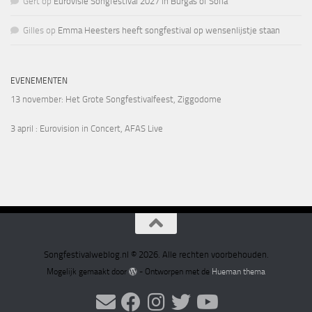
Gert
op
Eurovisie Songfestival 2027 in Burgas of Sofia
Gilles
op
Emma Heesters heeft songfestival op wensenlijstje staan
EVENEMENTEN
13 november
: Het Grote Songfestivalfeest, Ziggodome
3 april
: Eurovision in Concert, AFAS Live
Songfestivalweblog.nl © 2026. Alle rechten voorbehouden.
Mogelijk gemaakt door
- Ontworpen met de
Hueman thema