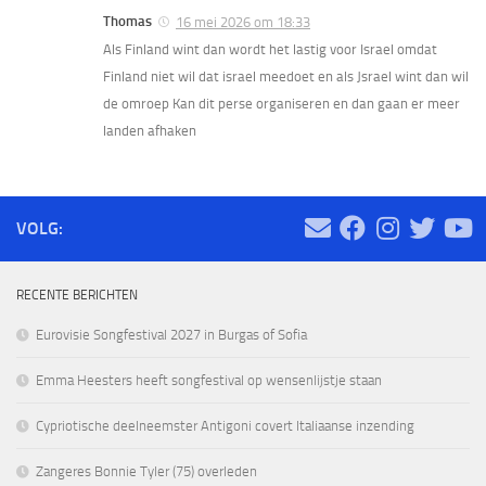
Thomas
16 mei 2026 om 18:33
Als Finland wint dan wordt het lastig voor Israel omdat
Finland niet wil dat israel meedoet en als Jsrael wint dan wil
de omroep Kan dit perse organiseren en dan gaan er meer
landen afhaken
VOLG:
RECENTE BERICHTEN
Eurovisie Songfestival 2027 in Burgas of Sofia
Emma Heesters heeft songfestival op wensenlijstje staan
Cypriotische deelneemster Antigoni covert Italiaanse inzending
Zangeres Bonnie Tyler (75) overleden