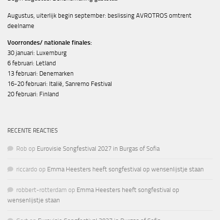
Augustus, uiterlijk begin september: beslissing AVROTROS omtrent
deelname
Voorrondes/ nationale finales:
30 januari: Luxemburg
6 februari: Letland
13 februari: Denemarken
16-20 februari: Italië, Sanremo Festival
20 februari: Finland
RECENTE REACTIES
Rob
op
Eurovisie Songfestival 2027 in Burgas of Sofia
riccardo
op
Emma Heesters heeft songfestival op wensenlijstje staan
robbert-rotterdam
op
Emma Heesters heeft songfestival op
wensenlijstje staan