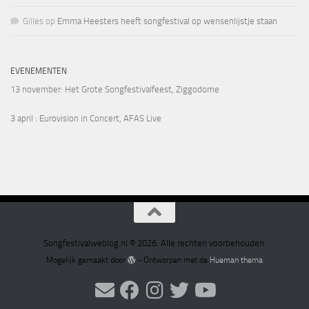
Gilles
op
Emma Heesters heeft songfestival op wensenlijstje staan
EVENEMENTEN
13 november
: Het Grote Songfestivalfeest, Ziggodome
3 april
: Eurovision in Concert, AFAS Live
Songfestivalweblog.nl © 2026. Alle rechten voorbehouden.
Mogelijk gemaakt door
- Ontworpen met de
Hueman thema