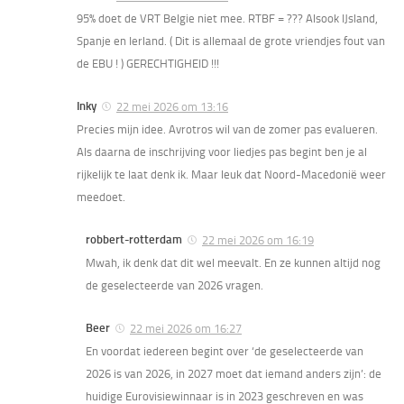
95% doet de VRT Belgie niet mee. RTBF = ??? Alsook IJsland,
Spanje en Ierland. ( Dit is allemaal de grote vriendjes fout van
de EBU ! ) GERECHTIGHEID !!!
Inky
22 mei 2026 om 13:16
Precies mijn idee. Avrotros wil van de zomer pas evalueren.
Als daarna de inschrijving voor liedjes pas begint ben je al
rijkelijk te laat denk ik. Maar leuk dat Noord-Macedonië weer
meedoet.
robbert-rotterdam
22 mei 2026 om 16:19
Mwah, ik denk dat dit wel meevalt. En ze kunnen altijd nog
de geselecteerde van 2026 vragen.
Beer
22 mei 2026 om 16:27
En voordat iedereen begint over ‘de geselecteerde van
2026 is van 2026, in 2027 moet dat iemand anders zijn’: de
huidige Eurovisiewinnaar is in 2023 geschreven en was