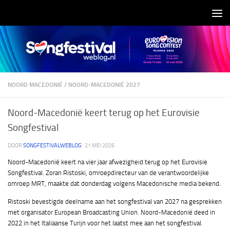
Doorgaan naar inhoud
NOORD MACEDONIË
/
NOORD-MACEDONIË 2027
Noord-Macedonië keert terug op het Eurovisie
Songfestival
DOOR
SONGFESTIVALWEBLOG
·
21 MEI 2026
Noord-Macedonië keert na vier jaar afwezigheid terug op het Eurovisie
Songfestival. Zoran Ristoski, omroepdirecteur van de verantwoordelijke
omroep MRT, maakte dat donderdag volgens Macedonische media bekend.
Ristoski bevestigde deelname aan het songfestival van 2027 na gesprekken
met organisator European Broadcasting Union. Noord-Macedonië deed in
2022 in het Italiaanse Turijn voor het laatst mee aan het songfestival.