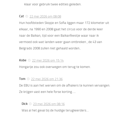
klaar voor gebruik twee edities geleden.
Cat
22 mei 2026 om 08:08
Hun hoofdsteden Skopje en Sofia liggen maar 172 kilometer uit
elkaar, na 1990 en 2008 gaat het circus voor de derde keer
naar de Balkan, tijd voor een Balkanfeestje waar naar ik
vermoed ook wat landen weer gaan ontbreken , de 43 van
Belgrado 2008 zullen niet gehaald worden..
Kobe
22 mei 2026 om 15:14
Hongarije zou ook overwegen om terug te komen.
Tom
22 mei 2026 om 21:36
De EBU is aan het werven om de afhakers te kunnen vervangen.
Ze krijgen vast een hele forse korting…..
Dick
23 mei 2026 om 08:16
Was al het geval bij de huidige terugkeerders…