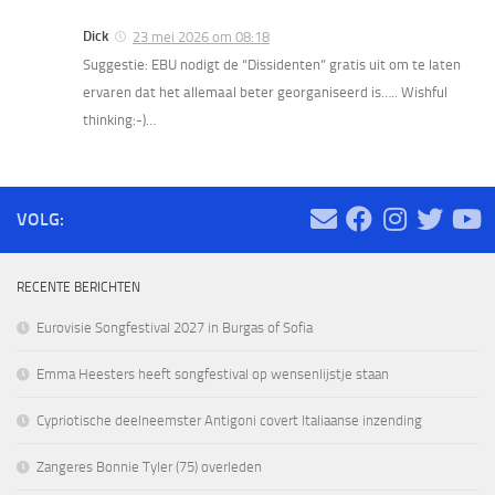
Dick
23 mei 2026 om 08:18
Suggestie: EBU nodigt de “Dissidenten” gratis uit om te laten
ervaren dat het allemaal beter georganiseerd is….. Wishful
thinking:-)…
VOLG:
RECENTE BERICHTEN
Eurovisie Songfestival 2027 in Burgas of Sofia
Emma Heesters heeft songfestival op wensenlijstje staan
Cypriotische deelneemster Antigoni covert Italiaanse inzending
Zangeres Bonnie Tyler (75) overleden