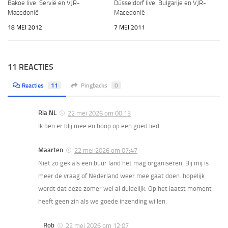
Bakoe live: Servië en VJR-
Düsseldorf live: Bulgarije en VJR-
Macedonië
Macedonië
18 MEI 2012
7 MEI 2011
11 REACTIES
Reacties
11
Pingbacks
0
Ria NL
22 mei 2026 om 00:13
Ik ben er blij mee en hoop op een goed lied
Maarten
22 mei 2026 om 07:47
Niet zo gek als een buur land het mag organiseren. Bij mij is
meer de vraag of Nederland weer mee gaat doen. hopelijk
wordt dat deze zomer wel al duidelijk. Op het laatst moment
heeft geen zin als we goede inzending willen.
Rob
22 mei 2026 om 12:07