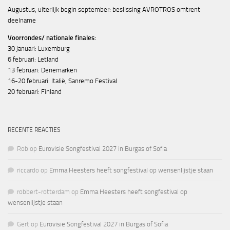
Augustus, uiterlijk begin september: beslissing AVROTROS omtrent
deelname
Voorrondes/ nationale finales:
30 januari: Luxemburg
6 februari: Letland
13 februari: Denemarken
16-20 februari: Italië, Sanremo Festival
20 februari: Finland
RECENTE REACTIES
Rob
op
Eurovisie Songfestival 2027 in Burgas of Sofia
riccardo
op
Emma Heesters heeft songfestival op wensenlijstje staan
robbert-rotterdam
op
Emma Heesters heeft songfestival op
wensenlijstje staan
Gert
op
Eurovisie Songfestival 2027 in Burgas of Sofia