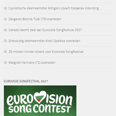
Cypriotische deelneemster Antigoni covert Italiaanse inzending
Zangeres Bonnie Tyler (75) overleden
Canada neemt deel aan Eurovisie Songfestival 2027
Drievoudig deelneemster Kirsti Sparboe overleden
35 miljoen minder kijkers voor Eurovisie Songfestival
Margriet Hermans (72) overleden
EUROVISIE SONGFESTIVAL 2027