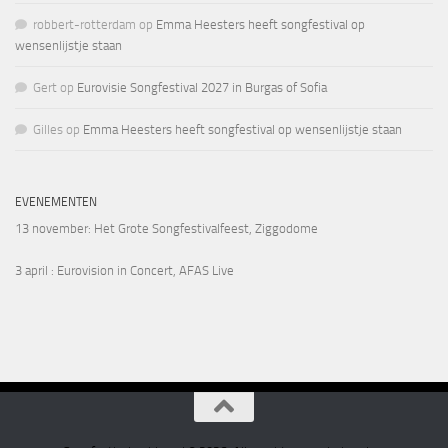
robbert-rotterdam
op
Emma Heesters heeft songfestival op
wensenlijstje staan
Gert
op
Eurovisie Songfestival 2027 in Burgas of Sofia
Gilles
op
Emma Heesters heeft songfestival op wensenlijstje staan
EVENEMENTEN
13 november
: Het Grote Songfestivalfeest, Ziggodome
3 april
: Eurovision in Concert, AFAS Live