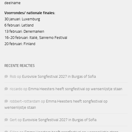
deelname
Voorrondes/ nationale finales:
30 januari: Luxemburg
6 februari: Letland
13 februari: Denemarken
16-20 februari: Italië, Sanremo Festival
20 februari: Finland
RECENTE REACTIES
Rob
op
Eurovisie Songfestival 2027 in Burgas of Sofia
riccardo
op
Emma Heesters heeft songfestival op wensenlijstje staan
robbert-rotterdam
op
Emma Heesters heeft songfestival op
wensenlijstje staan
Gert
op
Eurovisie Songfestival 2027 in Burgas of Sofia