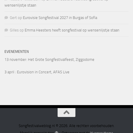
wensenlijstje staan
Gert
op
Eurovisie Songfestival 2027 in Burgas of Sofia
Gilles
op
Emma Heesters heeft songfestival op wensenlijstje staan
EVENEMENTEN
13 november
: Het Grote Songfestivalfeest, Ziggodome
3 april
: Eurovision in Concert, AFAS Live
Songfestivalweblog.nl © 2026. Alle rechten voorbehouden.
Mogelijk gemaakt door
- Ontworpen met de
Hueman thema