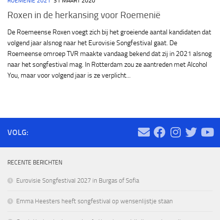
ROEMENIË 2021
31 MAART 2020
Roxen in de herkansing voor Roemenië
De Roemeense Roxen voegt zich bij het groeiende aantal kandidaten dat
volgend jaar alsnog naar het Eurovisie Songfestival gaat. De
Roemeense omroep TVR maakte vandaag bekend dat zij in 2021 alsnog
naar het songfestival mag. In Rotterdam zou ze aantreden met Alcohol
You, maar voor volgend jaar is ze verplicht...
VOLG:
RECENTE BERICHTEN
Eurovisie Songfestival 2027 in Burgas of Sofia
Emma Heesters heeft songfestival op wensenlijstje staan