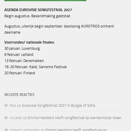
AGENDA EUROVISIE SONGFESTIVAL 2027
Begin augustus: Bekendmaking gaststad
Augustus, uiterlijk begin september: beslissing AVROTROS omtrent
deelname
Voorrondes/ nationale finales:
30 januari: Luxemburg
6 februari: Letland
13 februari: Denemarken
16-20 februari: Italië, Sanremo Festival
20 februari: Finland
RECENTE REACTIES
Rob
op
Eurovisie Songfestival 2027 in Burgas of Sofia
riccardo
op
Emma Heesters heeft songfestival op wensenlijstje staan
robbert-rotterdam
op
Emma Heesters heeft songfestival op