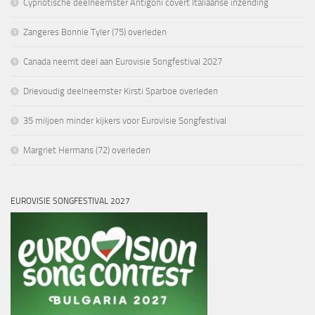
Cypriotische deelneemster Antigoni covert Italiaanse inzending
Zangeres Bonnie Tyler (75) overleden
Canada neemt deel aan Eurovisie Songfestival 2027
Drievoudig deelneemster Kirsti Sparboe overleden
35 miljoen minder kijkers voor Eurovisie Songfestival
Margriet Hermans (72) overleden
EUROVISIE SONGFESTIVAL 2027