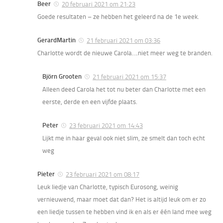
Beer
20 februari 2021 om 21:23
Goede resultaten – ze hebben het geleerd na de 1e week.
GerardMartin
21 februari 2021 om 03:36
Charlotte wordt de nieuwe Carola….niet meer weg te branden.
Björn Grooten
21 februari 2021 om 15:37
Alleen deed Carola het tot nu beter dan Charlotte met een
eerste, derde en een vijfde plaats.
Peter
23 februari 2021 om 14:43
Lijkt me in haar geval ook niet slim, ze smelt dan toch echt
weg
Pieter
23 februari 2021 om 08:17
Leuk liedje van Charlotte, typisch Eurosong, weinig
vernieuwend, maar moet dat dan? Het is altijd leuk om er zo
een liedje tussen te hebben vind ik en als er één land mee weg