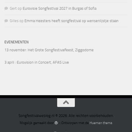
Gert
op
Eurovisie Songfestival 2027 in Burgas of Sofia
Gilles
op
Emma Heesters heeft songfestival op wensenlijstje staan
EVENEMENTEN
13 november
: Het Grote Songfestivalfeest, Ziggodome
3 april
: Eurovision in Concert, AFAS Live
Songfestivalweblog.nl © 2026. Alle rechten voorbehouden.
Mogelijk gemaakt door
- Ontworpen met de
Hueman thema