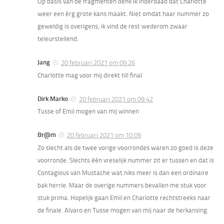
Op basis van de fragmenten denk ik inderdaad dat Charlotte
weer een érg grote kans maakt. Niet omdat haar nummer zo
geweldig is overigens, ik vind de rest wederom zwaar
teleurstellend.
Jang
20 februari 2021 om 09:26
Charlotte mag voor mij direkt till final
Dirk Marko
20 februari 2021 om 09:42
Tusse of Emil mogen van mij winnen
Br@m
20 februari 2021 om 10:09
Zo slecht als de twee vorige voorrondes waren zo goed is deze
voorronde. Slechts één vreselijk nummer zit er tussen en dat is
Contagious van Mustache wat niks meer is dan een ordinaire
bak herrie. Maar de overige nummers bevallen me stuk voor
stuk prima. Hopelijk gaan Emil en Charlotte rechtstreeks naar
de finale. Alvaro en Tusse mogen van mij naar de herkansing.