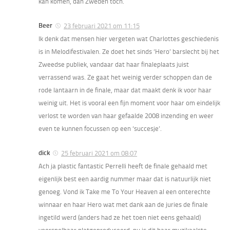
kan komen, dan Zweden toch.
Beer
23 februari 2021 om 11:15
Ik denk dat mensen hier vergeten wat Charlottes geschiedenis
is in Melodifestivalen. Ze doet het sinds ‘Hero’ barslecht bij het
Zweedse publiek, vandaar dat haar finaleplaats juist
verrassend was. Ze gaat het weinig verder schoppen dan de
rode lantaarn in de finale, maar dat maakt denk ik voor haar
weinig uit. Het is vooral een fijn moment voor haar om eindelijk
verlost te worden van haar gefaalde 2008 inzending en weer
even te kunnen focussen op een ‘succesje’.
dick
25 februari 2021 om 08:07
Ach ja plastic fantastic Perrelli heeft de finale gehaald met
eigenlijk best een aardig nummer maar dat is natuurlijk niet
genoeg. Vond ik Take me To Your Heaven al een onterechte
winnaar en haar Hero wat met dank aan de juries de finale
ingetild werd (anders had ze het toen niet eens gehaald)