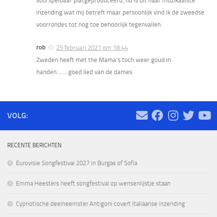
voorspelbaar platgeproduceerd, nu is dit haar muzikaalste
inzending wat mij betreft maar persoonlijk vind ik de zweedse
voorrondes tot nog toe behoorlijk tegenvallen.
rob
25 februari 2021 om 18:44
Zweden heeft met the Mama’s toch weer goud in
handen……..goed lied van de dames
VOLG:
RECENTE BERICHTEN
Eurovisie Songfestival 2027 in Burgas of Sofia
Emma Heesters heeft songfestival op wensenlijstje staan
Cypriotische deelneemster Antigoni covert Italiaanse inzending