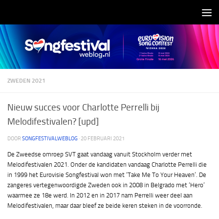
Doorgaan naar inhoud
ZWEDEN 2021
Nieuw succes voor Charlotte Perrelli bij
Melodifestivalen? [upd]
DOOR
SONGFESTIVALWEBLOG
·
20 FEBRUARI 2021
De Zweedse omroep SVT gaat vandaag vanuit Stockholm verder met
Melodifestivalen 2021. Onder de kandidaten vandaag Charlotte Perrelli die
in 1999 het Eurovisie Songfestival won met ‘Take Me To Your Heaven’. De
zangeres vertegenwoordigde Zweden ook in 2008 in Belgrado met ‘Hero’
waarmee ze 18e werd. In 2012 en in 2017 nam Perrelli weer deel aan
Melodifestivalen, maar daar bleef ze beide keren steken in de voorronde.