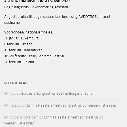
AGENDA EUROVISIE SONGFESTIVAL 2027
Begin augustus: Bekendmaking gaststad
Augustus, uiterlijk begin september: beslissing AVROTROS omtrent
deelname
Voorrondes/ nationale finales:
30 januari: Luxemburg
6 februari: Letland
13 februari: Denemarken
16-20 februari: Italië, Sanremo Festival
20 februari: Finland
RECENTE REACTIES
Rob
op
Eurovisie Songfestival 2027 in Burgas of Sofia
riccardo
op
Emma Heesters heeft songfestival op wensenlijstje staan
robbert-rotterdam
op
Emma Heesters heeft songfestival op
wensenlijstje staan