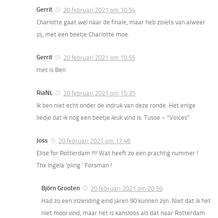
Gerrit
20 februari 2021 om 10:54
Charlotte gaat wel naar de finale, maar heb zoiets van alweer
zij, met een beetje Charlotte moe.
Gerrit
20 februari 2021 om 10:55
met is Ben
RiaNL
20 februari 2021 om 15:35
Ik ben niet echt onder de indruk van deze ronde. Het enige
liedje dat ik nog een beetje leuk vind is: Tusse – “Voices”
Joss
20 februari 2021 om 17:48
Elise for Rotterdam !!!! Wat heeft ze een prachtig nummer !
Thx Ingela ‘pling ‘ Forsman !
Björn Grooten
20 februari 2021 om 20:59
Had zo een inzending eind jaren 90 kunnen zijn. Niet dat ik het
niet mooi vind, maar het is kansloos als dat naar Rotterdam