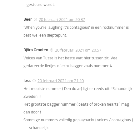
gestuurd wordt.
Beer
20 februari 2021 om 20:37
‘When you’re laughing it’s contagious’ in een rocknummer is
best wel een dieptepunt.
Björn Grooten
20 februari 2021 om 20:57
Voices van Tusse is het beste wat hier tussen zit. Veel
gedateerde liedjes of echt bagger zoals nummer 4.
Joss
20 februari 2021 om 21:10
Het mooiste nummer ( Den du ar) ligt er reeds uit ! Schandelijk
Zweden !!!
Het grootste bagger nummer ( beats of broken hearts ) mag
dan door !
Sommige nummers volledig geplaybackt ( voices / contagious )
….. schandelijk !