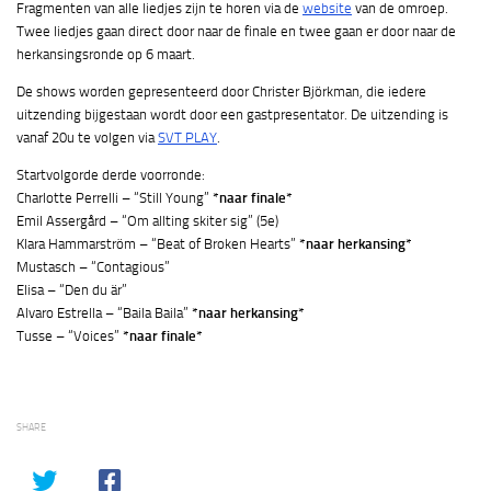
Fragmenten van alle liedjes zijn te horen via de
website
van de omroep.
Twee liedjes gaan direct door naar de finale en twee gaan er door naar de
herkansingsronde op 6 maart.
De shows worden gepresenteerd door Christer Björkman, die iedere
uitzending bijgestaan wordt door een gastpresentator. De uitzending is
vanaf 20u te volgen via
SVT PLAY
.
Startvolgorde derde voorronde:
Charlotte Perrelli – “Still Young”
*naar finale*
Emil Assergård – “Om allting skiter sig” (5e)
Klara Hammarström – “Beat of Broken Hearts”
*naar herkansing*
Mustasch – “Contagious”
Elisa – “Den du är”
Alvaro Estrella – “Baila Baila”
*naar herkansing*
Tusse – “Voices”
*naar finale*
SHARE