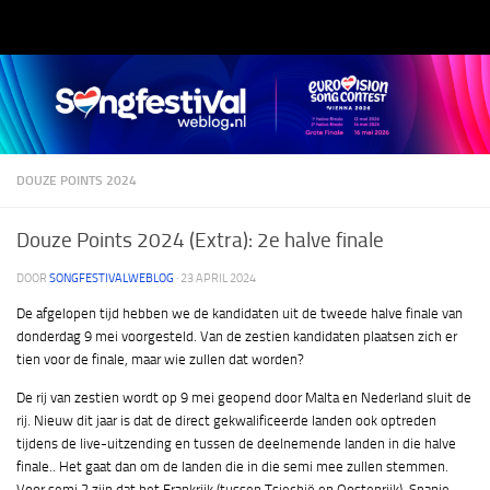
Doorgaan naar inhoud
DOUZE POINTS 2024
Douze Points 2024 (Extra): 2e halve finale
DOOR
SONGFESTIVALWEBLOG
·
23 APRIL 2024
De afgelopen tijd hebben we de kandidaten uit de tweede halve finale van
donderdag 9 mei voorgesteld. Van de zestien kandidaten plaatsen zich er
tien voor de finale, maar wie zullen dat worden?
De rij van zestien wordt op 9 mei geopend door Malta en Nederland sluit de
rij. Nieuw dit jaar is dat de direct gekwalificeerde landen ook optreden
tijdens de live-uitzending en tussen de deelnemende landen in die halve
finale.. Het gaat dan om de landen die in die semi mee zullen stemmen.
Voor semi 2 zijn dat het Frankrijk (tussen Tsjechië en Oostenrijk), Spanje