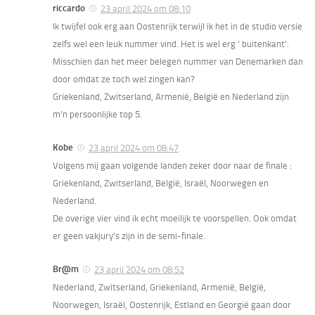
riccardo
23 april 2024 om 08:10
Ik twijfel ook erg aan Oostenrijk terwijl ik het in de studio versie
zelfs wel een leuk nummer vind. Het is wel erg ‘ buitenkant’.
Misschien dan het meer belegen nummer van Denemarken dan
door omdat ze toch wel zingen kan?
Griekenland, Zwitserland, Armenië, België en Nederland zijn
m’n persoonlijke top 5.
Kobe
23 april 2024 om 08:47
Volgens mij gaan volgende landen zeker door naar de finale :
Griekenland, Zwitserland, België, Israël, Noorwegen en
Nederland.
De overige vier vind ik echt moeilijk te voorspellen. Ook omdat
er geen vakjury’s zijn in de semi-finale.
Br@m
23 april 2024 om 08:52
Nederland, Zwitserland, Griekenland, Armenië, België,
Noorwegen, Israël, Oostenrijk, Estland en Georgië gaan door