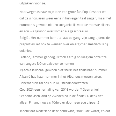
uitpakken voor ze.
Noorwegen is naar mijn idee een grote fan flop. Respect wel
dat ze sinds jaren weer eens in hun eigen taal zingen, maar het
nummer is gewoon niet zo toegankelijk voor de meeste kijkers
en zou ws gewoon over komen als geschreeuw.
Belgiè.. Het nummer komt te laat op gang, zijn zang tijdens de
preparties liet ook te wensen over en erg charismatisch is hij
ook niet.
Letland, jammer genoeg, is toch aardig op weg om onze titel
van langste NQ streak over te nemen.
Tsjechie is vocaal gewoon niet sterk, net zoals haar nummer.
Albanië had haar nummer in het Albanees moeten laten.
Denemarken zal ook hun NQ streak doorzetten.
(Zou 2024 een herhaling van 2016 worden? Geen enkel
Scandinavisch land op Zweden na in de finale? Ik denk dat
alleen Finland nog als 10de q er doorheen zou glippen.)
Ik denk dat Nederland deze semi wint, Israel 2de wordt, en dat