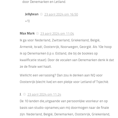
door Denemarken en Letland.
Jellybean
23 april 2024 om 16:50
+1)
Max Mark
23 april 2024 om 11:04
Ik ga voor Nederland, Zwitserland, Griekenland, België,
Armenië, Israël, Oostenrijk, Noorwegen, Georgië. Als 10e hoop
ik op Denemarken (i.p.v. Estland, die bij de bookies op
kwalificatie staat). Door de vocalen van Denemarken denk ik dat
ze de finale wel haalt.
Wellicht een verrassing? Dan zou ik denken aan NQ voor
Oostenrijk (slecht live) en een plekje voor Letland of Tsjechië.
J.
23 april 2024 om 11:24
De 10 landen die,uitgaande van persoonlijke voorkeur en op
basis van studio-opnames,van mij doormogen naar de finale
zijn: Nederland, België, Denemarken, Oostenrijk, Griekenland,