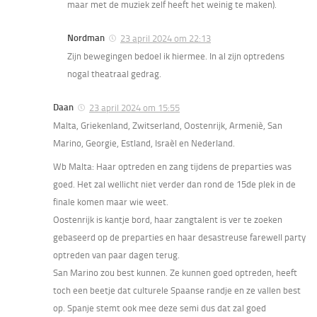
maar met de muziek zelf heeft het weinig te maken).
Nordman
23 april 2024 om 22:13
Zijn bewegingen bedoel ik hiermee. In al zijn optredens
nogal theatraal gedrag.
Daan
23 april 2024 om 15:55
Malta, Griekenland, Zwitserland, Oostenrijk, Armeniè, San
Marino, Georgie, Estland, Israèl en Nederland.
Wb Malta: Haar optreden en zang tijdens de preparties was
goed. Het zal wellicht niet verder dan rond de 15de plek in de
finale komen maar wie weet.
Oostenrijk is kantje bord, haar zangtalent is ver te zoeken
gebaseerd op de preparties en haar desastreuse farewell party
optreden van paar dagen terug.
San Marino zou best kunnen. Ze kunnen goed optreden, heeft
toch een beetje dat culturele Spaanse randje en ze vallen best
op. Spanje stemt ook mee deze semi dus dat zal goed