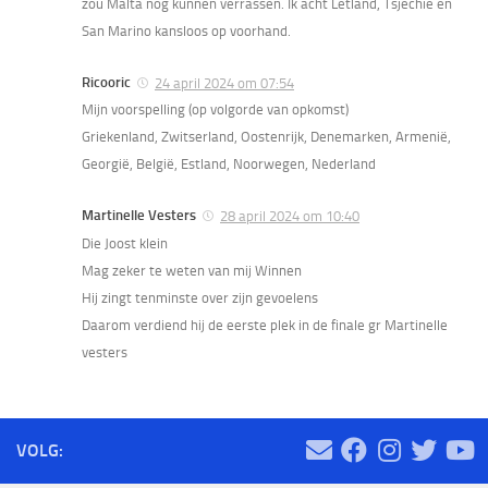
zou Malta nog kunnen verrassen. Ik acht Letland, Tsjechie en
San Marino kansloos op voorhand.
Ricooric
24 april 2024 om 07:54
Mijn voorspelling (op volgorde van opkomst)
Griekenland, Zwitserland, Oostenrijk, Denemarken, Armenië,
Georgië, België, Estland, Noorwegen, Nederland
Martinelle Vesters
28 april 2024 om 10:40
Die Joost klein
Mag zeker te weten van mij Winnen
Hij zingt tenminste over zijn gevoelens
Daarom verdiend hij de eerste plek in de finale gr Martinelle
vesters
VOLG: