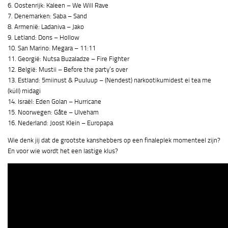
6. Oostenrijk: Kaleen – We Will Rave
7. Denemarken: Saba – Sand
8. Armenië: Ladaniva – Jako
9. Letland: Dons – Hollow
10. San Marino: Megara – 11:11
11. Georgië: Nutsa Buzaladze – Fire Fighter
12. België: Mustii – Before the party’s over
13. Estland: 5miinust & Puuluup – (Nendest) narkootikumidest ei tea me
(küll) midagi
14. Israël: Eden Golan – Hurricane
15. Noorwegen: Gåte – Ulveham
16. Nederland: Joost Klein – Europapa
Wie denk jij dat de grootste kanshebbers op een finaleplek momenteel zijn?
En voor wie wordt het een lastige klus?