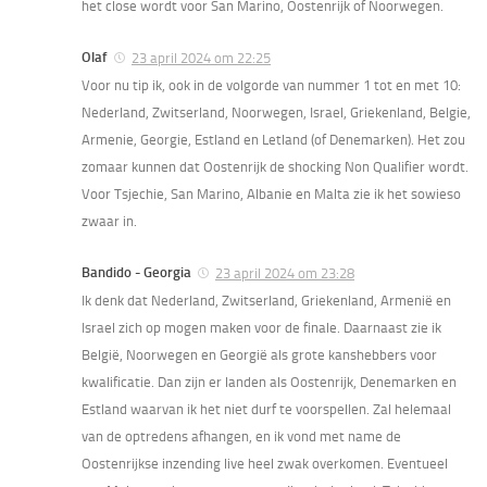
het close wordt voor San Marino, Oostenrijk of Noorwegen.
Olaf
23 april 2024 om 22:25
Voor nu tip ik, ook in de volgorde van nummer 1 tot en met 10:
Nederland, Zwitserland, Noorwegen, Israel, Griekenland, Belgie,
Armenie, Georgie, Estland en Letland (of Denemarken). Het zou
zomaar kunnen dat Oostenrijk de shocking Non Qualifier wordt.
Voor Tsjechie, San Marino, Albanie en Malta zie ik het sowieso
zwaar in.
Bandido - Georgia
23 april 2024 om 23:28
Ik denk dat Nederland, Zwitserland, Griekenland, Armenië en
Israel zich op mogen maken voor de finale. Daarnaast zie ik
België, Noorwegen en Georgië als grote kanshebbers voor
kwalificatie. Dan zijn er landen als Oostenrijk, Denemarken en
Estland waarvan ik het niet durf te voorspellen. Zal helemaal
van de optredens afhangen, en ik vond met name de
Oostenrijkse inzending live heel zwak overkomen. Eventueel