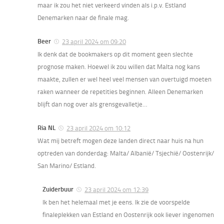
maar ik zou het niet verkeerd vinden als i.p.v. Estland
Denemarken naar de finale mag.
Beer
23 april 2024 om 09:20
Ik denk dat de bookmakers op dit moment geen slechte
prognose maken. Hoewel ik zou willen dat Malta nog kans
maakte, zullen er wel heel veel mensen van overtuigd moeten
raken wanneer de repetities beginnen. Alleen Denemarken
blijft dan nog over als grensgevalletje…
Ria NL
23 april 2024 om 10:12
Wat mij betreft mogen deze landen direct naar huis na hun
optreden van donderdag: Malta/ Albanië/ Tsjechië/ Oostenrijk/
San Marino/ Estland.
Zuiderbuur
23 april 2024 om 12:39
Ik ben het helemaal met je eens. Ik zie de voorspelde
finaleplekken van Estland en Oostenrijk ook liever ingenomen