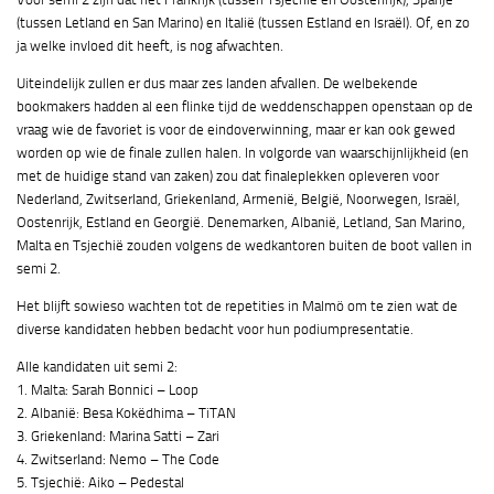
(tussen Letland en San Marino) en Italië (tussen Estland en Israël). Of, en zo
ja welke invloed dit heeft, is nog afwachten.
Uiteindelijk zullen er dus maar zes landen afvallen. De welbekende
bookmakers hadden al een flinke tijd de weddenschappen openstaan op de
vraag wie de favoriet is voor de eindoverwinning, maar er kan ook gewed
worden op wie de finale zullen halen. In volgorde van waarschijnlijkheid (en
met de huidige stand van zaken) zou dat finaleplekken opleveren voor
Nederland, Zwitserland, Griekenland, Armenië, België, Noorwegen, Israël,
Oostenrijk, Estland en Georgië. Denemarken, Albanië, Letland, San Marino,
Malta en Tsjechië zouden volgens de wedkantoren buiten de boot vallen in
semi 2.
Het blijft sowieso wachten tot de repetities in Malmö om te zien wat de
diverse kandidaten hebben bedacht voor hun podiumpresentatie.
Alle kandidaten uit semi 2:
1. Malta: Sarah Bonnici – Loop
2. Albanië: Besa Kokëdhima – TiTAN
3. Griekenland: Marina Satti – Zari
4. Zwitserland: Nemo – The Code
5. Tsjechië: Aiko – Pedestal