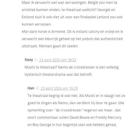
Maar ik verwacht wel wat verrassingen. België zou men te
artistiek kunnen vinden, te theatraal wellicht? Georgië en
Estland sluit ik ook niet uit voor een finaleplek Letland zou ook
kunnen verrassen.
Mijn dark horse is Armenië. Dit is instant catchy en vrolijk en ik
verwacht een kleurrijk geheel op het podum dat authenticiteit
uitstraalt. Mensen gaan dit voelen.
Sizzy
23 april 2024 om 18:52
Mustii te theatraal? Nemo de crossdresser is een volledig
hysterisch theaterdrama wat dat betreft.
Han
23 april 2024 om 19:25
Te theatraal begrijp ik ook niet. Als Mustii er in slaagt net zo
goed te zingen als Nemo, dan verdient hij door te gaan. (die
opmerking over ‘ de crossdresser’ negeren we maar…dat
soort commentaar zullen David Bowie en Freddy Mercury
en Boy George in hun begintijd vast ook hebben gehad,