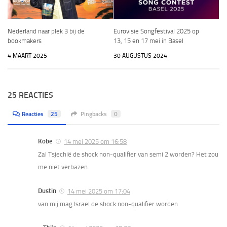
Nederland naar plek 3 bij de
Eurovisie Songfestival 2025 op
bookmakers
13, 15 en 17 mei in Basel
4 MAART 2025
30 AUGUSTUS 2024
25 REACTIES
Reacties
25
Pingbacks
0
Kobe
14 mei 2025 om 16:58
Zal Tsjechië de shock non-qualifier van semi 2 worden? Het zou
me niet verbazen.
Dustin
14 mei 2025 om 17:04
van mij mag Israel de shock non-qualifier worden