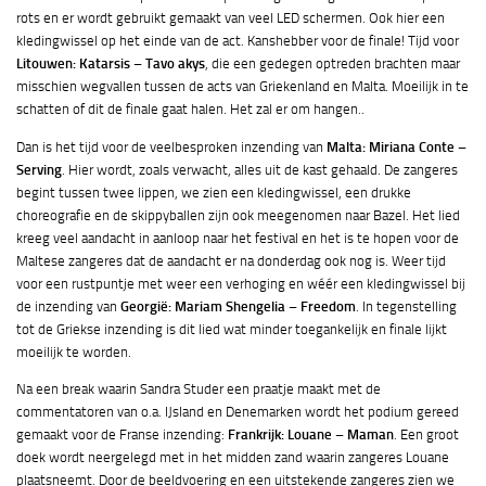
rots en er wordt gebruikt gemaakt van veel LED schermen. Ook hier een
kledingwissel op het einde van de act. Kanshebber voor de finale! Tijd voor
Litouwen: Katarsis – Tavo akys
, die een gedegen optreden brachten maar
misschien wegvallen tussen de acts van Griekenland en Malta. Moeilijk in te
schatten of dit de finale gaat halen. Het zal er om hangen..
Dan is het tijd voor de veelbesproken inzending van
Malta: Miriana Conte –
Serving
. Hier wordt, zoals verwacht, alles uit de kast gehaald. De zangeres
begint tussen twee lippen, we zien een kledingwissel, een drukke
choreografie en de skippyballen zijn ook meegenomen naar Bazel. Het lied
kreeg veel aandacht in aanloop naar het festival en het is te hopen voor de
Maltese zangeres dat de aandacht er na donderdag ook nog is. Weer tijd
voor een rustpuntje met weer een verhoging en wéér een kledingwissel bij
de inzending van
Georgië: Mariam Shengelia – Freedom
. In tegenstelling
tot de Griekse inzending is dit lied wat minder toegankelijk en finale lijkt
moeilijk te worden.
Na een break waarin Sandra Studer een praatje maakt met de
commentatoren van o.a. IJsland en Denemarken wordt het podium gereed
gemaakt voor de Franse inzending:
Frankrijk: Louane – Maman
. Een groot
doek wordt neergelegd met in het midden zand waarin zangeres Louane
plaatsneemt. Door de beeldvoering en een uitstekende zangeres zien we