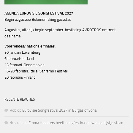
AGENDA EUROVISIE SONGFESTIVAL 2027
Begin augustus: Bekendmaking gaststad
Augustus, uiterlijk begin september: beslissing AVROTROS omtrent
deelname
Voorrondes/ nationale finales:
30 januari: Luxemburg
6 februari: Letland
13 februari: Denemarken
16-20 februari: Italië, Sanremo Festival
20 februari: Finland
RECENTE REACTIES
Rob
op
Eurovisie Songfestival 2027 in Burgas of Sofia
riccardo
op
Emma Heesters heeft songfestival op wensenlijstje staan