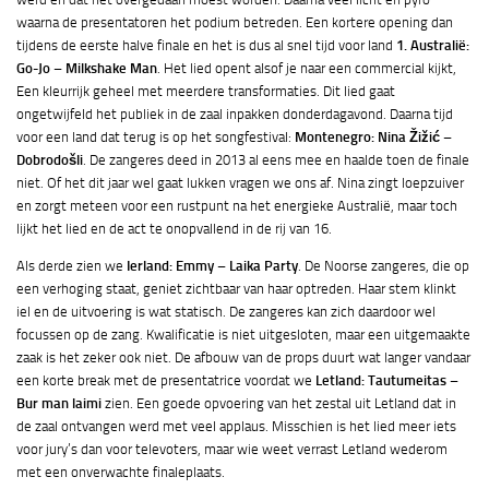
waarna de presentatoren het podium betreden. Een kortere opening dan
tijdens de eerste halve finale en het is dus al snel tijd voor land
1. Australië:
Go-Jo – Milkshake Man
. Het lied opent alsof je naar een commercial kijkt,
Een kleurrijk geheel met meerdere transformaties. Dit lied gaat
ongetwijfeld het publiek in de zaal inpakken donderdagavond. Daarna tijd
voor een land dat terug is op het songfestival:
Montenegro: Nina Žižić –
Dobrodošli
. De zangeres deed in 2013 al eens mee en haalde toen de finale
niet. Of het dit jaar wel gaat lukken vragen we ons af. Nina zingt loepzuiver
en zorgt meteen voor een rustpunt na het energieke Australië, maar toch
lijkt het lied en de act te onopvallend in de rij van 16.
Als derde zien we
Ierland: Emmy – Laika Party
. De Noorse zangeres, die op
een verhoging staat, geniet zichtbaar van haar optreden. Haar stem klinkt
iel en de uitvoering is wat statisch. De zangeres kan zich daardoor wel
focussen op de zang. Kwalificatie is niet uitgesloten, maar een uitgemaakte
zaak is het zeker ook niet. De afbouw van de props duurt wat langer vandaar
een korte break met de presentatrice voordat we
Letland: Tautumeitas –
Bur man laimi
zien. Een goede opvoering van het zestal uit Letland dat in
de zaal ontvangen werd met veel applaus. Misschien is het lied meer iets
voor jury’s dan voor televoters, maar wie weet verrast Letland wederom
met een onverwachte finaleplaats.