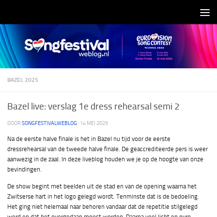
Doorgaan naar inhoud
BAZEL 2025
Bazel live: verslag 1e dress rehearsal semi 2
DOOR
SONGFESTIVALWEBLOG
·
14 MEI 2025
Na de eerste halve finale is het in Bazel nu tijd voor de eerste
dressrehearsal van de tweede halve finale. De geaccrediteerde pers is weer
aanwezig in de zaal. In deze liveblog houden we je op de hoogte van onze
bevindingen.
De show begint met beelden uit de stad en van de opening waarna het
Zwitserse hart in het logo gelegd wordt. Tenminste dat is de bedoeling.
Het ging niet helemaal naar behoren vandaar dat de repetitie stilgelegd
werd en dat het overgedaan moest worden. Daarna veel licht en pyro