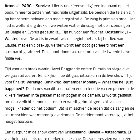
Armenië: PARG – Survivor
. Hier is door ‘eenvoudig’ een loopband op het
podium neer te zetten het maximale uitgehaald. De beelden die te zien zijn
op het scherm beloven een mooie registratie. De zang is prima op orde. Het
lied is wellicht erg druk en we weten wat er dinsdag met de inzendingen
uit België en Cyprus gebeurd is… Tijd nu voor een favoriet:
Oostenrijk: JJ –
Wasted Love
. De act is in zwart-wit en begint, net als bij het lied van
Claude, met een close-up. Verder wordt een boot gecreëerd met een
stormachtig tafereel. Deze boot doorstaat de storm van de tweede halve
finale wel.
Tijd voor een break waarin Hazel Brugger de eerste Eurovision stage dive
wil gaan uitvoeren. Eens kijken hoe dit gaat uitpakken in de live show.. Tijd
voor finalist:
Verenigd Koninkrijk: Remember Monday – What the hell just
happened?
. De dames van dit trio maken er een feestje van en proberen de
kijkers meteen in te pakken met knipogen in de camera. Er wordt gedanst
om een verlichte kroonluchter en er wordt gebruikt gemaakt van alle
mogelijkheden op het podium. Dat is misschien de reden dat de zang en de
act misschien wat rommelig overkomen. De middenmoot zaterdag lijkt het
hoogst haalbare.
Een rustpunt in de show komt van
Griekenland: Klavdia – Asteromata
. Er
valt helemaal niets op te merken op de zang. De zangeres zien we op een