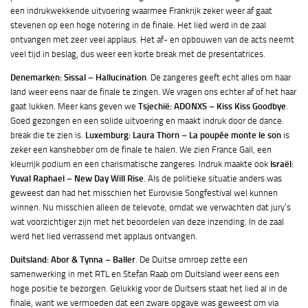
een indrukwekkende uitvoering waarmee Frankrijk zeker weer af gaat
stevenen op een hoge notering in de finale. Het lied werd in de zaal
ontvangen met zeer veel applaus. Het af- en opbouwen van de acts neemt
veel tijd in beslag, dus weer een korte break met de presentatrices.
Denemarken: Sissal – Hallucination
. De zangeres geeft echt alles om haar
land weer eens naar de finale te zingen. We vragen ons echter af of het haar
gaat lukken. Meer kans geven we
Tsjechië: ADONXS – Kiss Kiss Goodbye
.
Goed gezongen en een solide uitvoering en maakt indruk door de dance
break die te zien is.
Luxemburg: Laura Thorn – La poupée monte le son
is
zeker een kanshebber om de finale te halen. We zien France Gall, een
kleurrijk podium en een charismatische zangeres. Indruk maakte ook
Israël:
Yuval Raphael – New Day Will Rise
. Als de politieke situatie anders was
geweest dan had het misschien het Eurovisie Songfestival wel kunnen
winnen. Nu misschien alleen de televote, omdat we verwachten dat jury’s
wat voorzichtiger zijn met het beoordelen van deze inzending. In de zaal
werd het lied verrassend met applaus ontvangen.
Duitsland: Abor & Tynna – Baller
. De Duitse omroep zette een
samenwerking in met RTL en Stefan Raab om Duitsland weer eens een
hoge positie te bezorgen. Gelukkig voor de Duitsers staat het lied al in de
finale, want we vermoeden dat een zware opgave was geweest om via