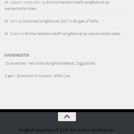
robbert-rotterdam
op
Emma Heesters heeft songfestival op
wensenlijstje staan
Gert
op
Eurovisie Songfestival 2027 in Burgas of Sofia
Gilles
op
Emma Heesters heeft songfestival op wensenlijstje staan
EVENEMENTEN
13 november
: Het Grote Songfestivalfeest, Ziggodome
3 april
: Eurovision in Concert, AFAS Live
Songfestivalweblog.nl © 2026. Alle rechten voorbehouden.