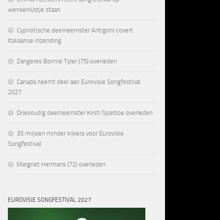
wensenlijstje staan
Cypriotische deelneemster Antigoni covert
Italiaanse inzending
Zangeres Bonnie Tyler (75) overleden
Canada neemt deel aan Eurovisie Songfestival
2027
Drievoudig deelneemster Kirsti Sparboe overleden
35 miljoen minder kijkers voor Eurovisie
Songfestival
Margriet Hermans (72) overleden
EUROVISIE SONGFESTIVAL 2027