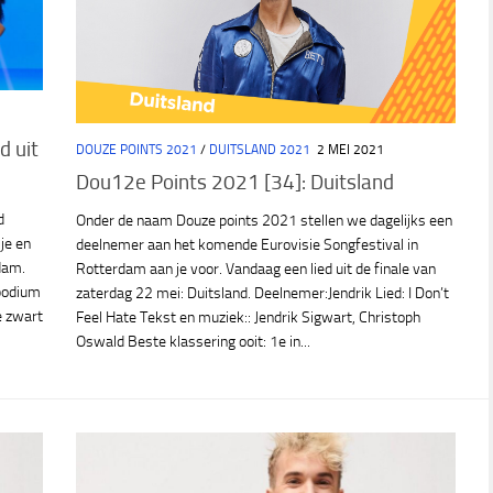
d uit
DOUZE POINTS 2021
/
DUITSLAND 2021
2 MEI 2021
Dou12e Points 2021 [34]: Duitsland
d
Onder de naam Douze points 2021 stellen we dagelijks een
sje en
deelnemer aan het komende Eurovisie Songfestival in
dam.
Rotterdam aan je voor. Vandaag een lied uit de finale van
 podium
zaterdag 22 mei: Duitsland. Deelnemer:Jendrik Lied: I Don’t
e zwart
Feel Hate Tekst en muziek:: Jendrik Sigwart, Christoph
Oswald Beste klassering ooit: 1e in...