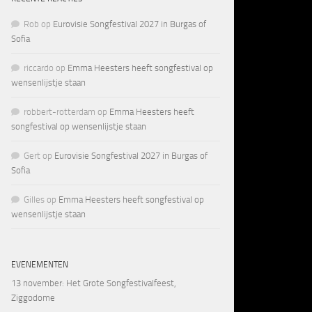
Rob
op
Eurovisie Songfestival 2027 in Burgas of
Sofia
riccardo
op
Emma Heesters heeft songfestival op
wensenlijstje staan
robbert-rotterdam
op
Emma Heesters heeft
songfestival op wensenlijstje staan
Gert
op
Eurovisie Songfestival 2027 in Burgas of
Sofia
Gilles
op
Emma Heesters heeft songfestival op
wensenlijstje staan
EVENEMENTEN
13 november
: Het Grote Songfestivalfeest,
Ziggodome