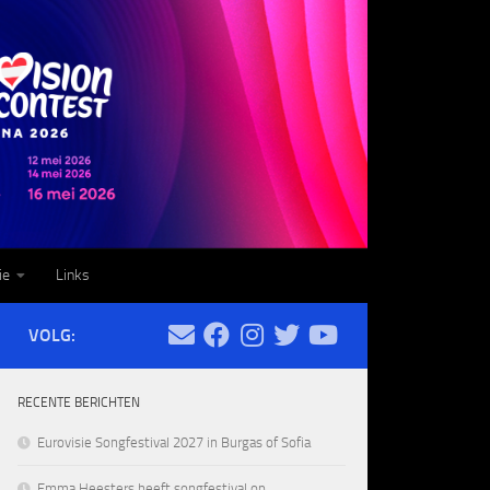
ie
Links
VOLG:
RECENTE BERICHTEN
Eurovisie Songfestival 2027 in Burgas of Sofia
Emma Heesters heeft songfestival op